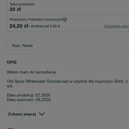
Tylko przedmiot
20 zł
Przedmiot z Pakietem Ochronnym
24,20 zł
+ dostawa od 3,99 zł
Szczegóły ceny
Stan: Nowe
OPIS
Witam mam do sprzedania
Old Spice Whitewater Dezodorant w sztyfcie dla mężczyzn 50ml. 2
szt.
Data produkcji: 02.2026
Data ważności: 09,2028
Cena za 2 szt.
Zobacz więcej
Opis
Mówi się, że woda jest najpotężniejszym żywiołem na Ziemi.