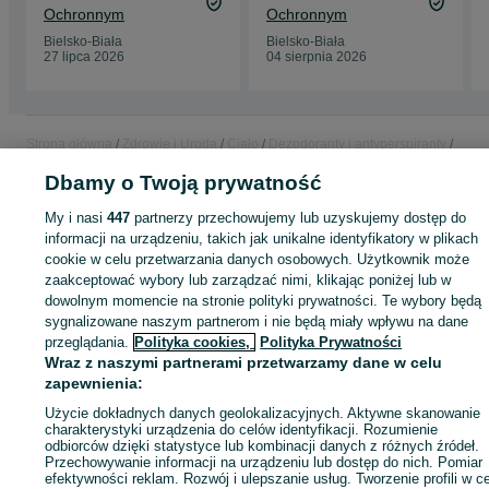
Ochronnym
Ochronnym
Bielsko-Biała
Bielsko-Biała
27 lipca 2026
04 sierpnia 2026
Strona główna
Zdrowie i Uroda
Ciało
Dezodoranty i antyperspiranty
Dezodoranty i antyperspiranty - Śląskie
Dezodoranty i antyperspiranty -
Dbamy o Twoją prywatność
Bielsko-Biała
My i nasi
447
partnerzy przechowujemy lub uzyskujemy dostęp do
informacji na urządzeniu, takich jak unikalne identyfikatory w plikach
KATEGORIA
cookie w celu przetwarzania danych osobowych. Użytkownik może
zaakceptować wybory lub zarządzać nimi, klikając poniżej lub w
ID:
1077914754
Wyświetlenia: 
dowolnym momencie na stronie polityki prywatności. Te wybory będą
sygnalizowane naszym partnerom i nie będą miały wpływu na dane
przeglądania.
Polityka cookies,
Polityka Prywatności
Kup
Wraz z naszymi partnerami przetwarzamy dane w celu
zapewnienia:
Użycie dokładnych danych geolokalizacyjnych. Aktywne skanowanie
charakterystyki urządzenia do celów identyfikacji. Rozumienie
odbiorców dzięki statystyce lub kombinacji danych z różnych źródeł.
Przechowywanie informacji na urządzeniu lub dostęp do nich. Pomiar
efektywności reklam. Rozwój i ulepszanie usług. Tworzenie profili w c