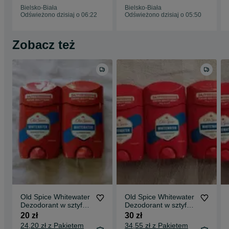
Bielsko-Biała
Bielsko-Biała
Odświeżono dzisiaj o 06:22
Odświeżono dzisiaj o 05:50
Zobacz też
Old Spice Whitewater
Old Spice Whitewater
Dezodorant w sztyfcie
Dezodorant w sztyfcie
dla mężczyzn 50 ml.
dla mężczyzn 50ml. 3
20 zł
30 zł
2 szt.
szt.
24,20 zł z Pakietem
34,55 zł z Pakietem