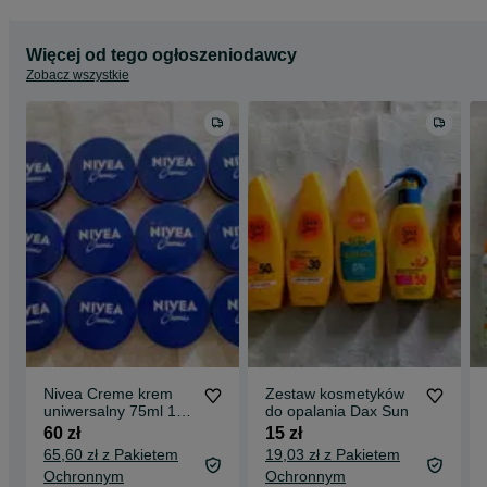
Więcej od tego ogłoszeniodawcy
Zobacz wszystkie
Nivea Creme krem
Zestaw kosmetyków
uniwersalny 75ml 12
do opalania Dax Sun
szt.
60 zł
15 zł
65,60 zł z Pakietem
19,03 zł z Pakietem
Ochronnym
Ochronnym