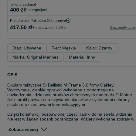
Tylko przedmiot
400 zł
do negocjacji
Przedmiot z Pakietem Ochronnym
417,50 zł
+ dostawa od 9,99 zł
Szczegóły ceny
Stan: Używane
Płeć: Męskie
Kolor: Czarny
Marka: Original Marines
Materiał: Inny
OPIS
Okulary taktyczne SI Ballistic M Frame 3.0 firmy Oakley.
Wytrzymałe, cienkie oprawki wykonane z odpornego na
uszkodzenia i działanie środków chemicznych materiału O Matter.
Niski profil pozwala na używanie okularów z systemami ochrony
słuchu oraz zestawami komunikacyjnymi.
Dzięki konstrukcji pozbawionej części ramki dolna strefa widzenia
nie jest w żaden sposób ograniczana. Wizjery wykonane zostały w
technologii Oakley High Definition Optics (HDO) z wysokiej jakości
poliwęglanu Plutonite cechującego się doskonałą jakością optyczną
Zobacz więcej
Pokryte powłoką Anti-Fog która zapobiega przed parowaniem. Do