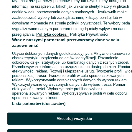
My i nasi
447
partnerzy przechowujemy lub uzyskujemy dostęp do
informacji na urządzeniu, takich jak unikalne identyfikatory w plikach
cookie w celu przetwarzania danych osobowych. Użytkownik może
zaakceptować wybory lub zarządzać nimi, klikając poniżej lub w
Zaloguj się lub załóż konto na OLX, aby skontaktować się z t
dowolnym momencie na stronie polityki prywatności. Te wybory będą
sprzedającym
sygnalizowane naszym partnerom i nie będą miały wpływu na dane
przeglądania.
Polityka cookies,
Polityka Prywatności
Wraz z naszymi partnerami przetwarzamy dane w celu
Zaloguj się / Załóż konto
zapewnienia:
Użycie dokładnych danych geolokalizacyjnych. Aktywne skanowanie
charakterystyki urządzenia do celów identyfikacji. Rozumienie
Kup
odbiorców dzięki statystyce lub kombinacji danych z różnych źródeł.
Przechowywanie informacji na urządzeniu lub dostęp do nich. Pomiar
efektywności reklam. Rozwój i ulepszanie usług. Tworzenie profili w c
personalizacji treści. Tworzenie profili w celu spersonalizowanych
reklam. Wykorzystywanie ograniczonych danych do wyboru reklam.
Wykorzystywanie ograniczonych danych do wyboru treści. Pomiar
efektywności treści. Wykorzystanie profili do wyboru
spersonalizowanych reklam. Wykorzystywanie profili w celu doboru
spersonalizowanych treści.
Lista partnerów (dostawców)
Akceptuj wszystkie