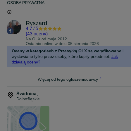
OSOBA PRYWATNA
Pakiet zawiera: 2SZTUKI
Cena - 2 sztuki
Ryszard
4.7
/
5
(
43 oceny
)
Na OLX od
maja 2012
Ostatnio online w dniu 05 sierpnia 2026
Oceny w kategoriach z Przesyłką OLX są weryfikowane
i
wystawiane tylko przez osoby, które kupiły przedmiot.
Jak
działają oceny?
Więcej od tego ogłoszeniodawcy
Świdnica
,
Dolnośląskie