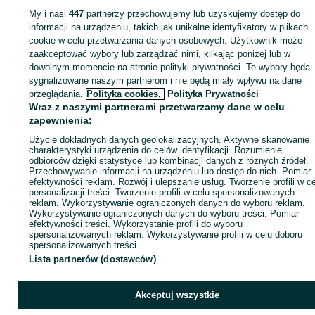
My i nasi
447
partnerzy przechowujemy lub uzyskujemy dostęp do
Zaloguj się lub załóż konto na OLX, aby skontaktować się z t
informacji na urządzeniu, takich jak unikalne identyfikatory w plikach
sprzedającym
cookie w celu przetwarzania danych osobowych. Użytkownik może
zaakceptować wybory lub zarządzać nimi, klikając poniżej lub w
dowolnym momencie na stronie polityki prywatności. Te wybory będą
sygnalizowane naszym partnerom i nie będą miały wpływu na dane
Zaloguj się / Załóż konto
przeglądania.
Polityka cookies,
Polityka Prywatności
Wraz z naszymi partnerami przetwarzamy dane w celu
Zadzwoń / SMS
Wyślij wiadomość
zapewnienia:
Użycie dokładnych danych geolokalizacyjnych. Aktywne skanowanie
charakterystyki urządzenia do celów identyfikacji. Rozumienie
odbiorców dzięki statystyce lub kombinacji danych z różnych źródeł.
Przechowywanie informacji na urządzeniu lub dostęp do nich. Pomiar
efektywności reklam. Rozwój i ulepszanie usług. Tworzenie profili w c
personalizacji treści. Tworzenie profili w celu spersonalizowanych
reklam. Wykorzystywanie ograniczonych danych do wyboru reklam.
Wykorzystywanie ograniczonych danych do wyboru treści. Pomiar
efektywności treści. Wykorzystanie profili do wyboru
spersonalizowanych reklam. Wykorzystywanie profili w celu doboru
spersonalizowanych treści.
Lista partnerów (dostawców)
Akceptuj wszystkie