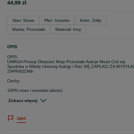
44,99 zł
Stan: Nowe
Płeć: Uniseks
Kolor: Żółty
Marka: Pozostałe
Materiał: Inny
OPIS
OPIS
UWAGA Proszę Obejrzeć Moje Pozostałe Aukcje Może Coś się
Spodoba a Wtedy Utworzę Aukcję I Raz SIĘ ZAPŁACI ZA WYSYŁK
ZAPRASZAM-
Cechy:
100% nowy i wysokiej jakości.
Nosić czarne soczewki w ciągu dnia, aby wyeliminować blask szyb
samochodu, niewidomy śnieg, zmniejszyć stymulację oczu.
Zobacz więcej
Noszenie okularów żółty w nocy zmniejsza ilość wzroku
spowodowaną przez reflektory światła drogowe i ksenonowe.
Specyfikacje:
Zgłoś
Materiał: PC
Czarne szkła na światło dzienne
Żółte szkła na noc