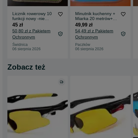
Licznik rowerowy 10
Minutnik kuchenny +
funkcji nowy -nie
Miarka 20 metrów+
china- Cena za 2
klej super Glue-12
45 zł
49,99 zł
sztuki
sztuk
50,80 zł z Pakietem
54,49 zł z Pakietem
Ochronnym
Ochronnym
Świdnica
Paczków
06 sierpnia 2026
06 sierpnia 2026
Zobacz też