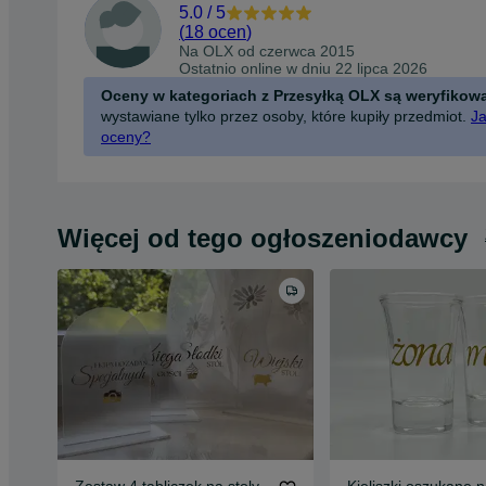
5.0
/
5
(
18 ocen
)
Na OLX od
czerwca 2015
Ostatnio online w dniu 22 lipca 2026
Oceny w kategoriach z Przesyłką OLX są weryfikow
wystawiane tylko przez osoby, które kupiły przedmiot.
Ja
oceny?
Więcej od tego ogłoszeniodawcy