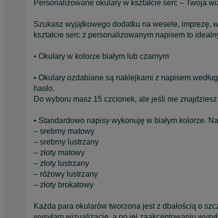
Personalizowane okulary w kształcie serc – Twoja wizj
Szukasz wyjątkowego dodatku na wesele, imprezę, wi
kształcie serc z personalizowanym napisem to idealn
• Okulary w kolorze białym lub czarnym
• Okulary ozdabiane są naklejkami z napisem według Tw
hasło.
Do wyboru masz 15 czcionek, ale jeśli nie znajdziesz
• Standardowo napisy wykonuję w białym kolorze. Na 
– srebrny matowy
– srebrny lustrzany
– złoty matowy
– złoty lustrzany
– różowy lustrzany
– złoty brokatowy
Każda para okularów tworzona jest z dbałością o szc
wysyłam wizualizacje, a po jej zaakceptowaniu wysył