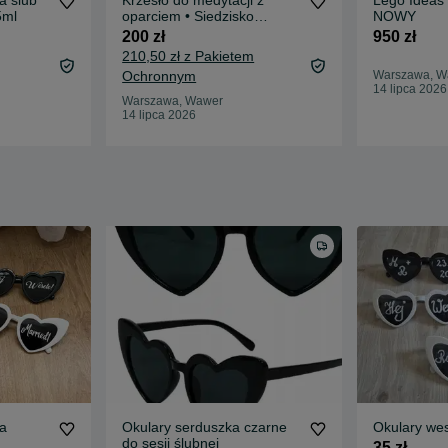
a ślub
Krzesło do medytacji z
Lego Ideas
5ml
oparciem • Siedzisko
NOWY
podłogowe • Medytacja
200 zł
950 zł
210,50 zł z Pakietem
Ochronnym
Warszawa, W
14 lipca 2026
Warszawa, Wawer
14 lipca 2026
a
Okulary serduszka czarne
Okulary we
do sesji ślubnej
35 zł