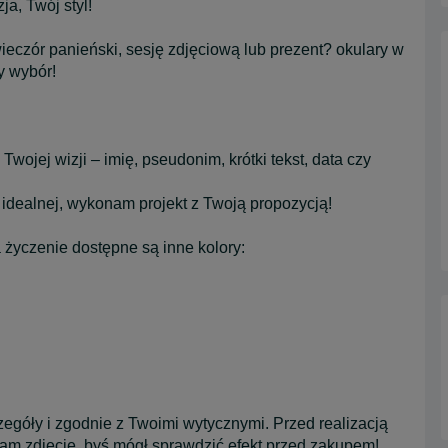
a, Twój styl!
eczór panieński, sesję zdjęciową lub prezent? okulary w
y wybór!
ojej wizji – imię, pseudonim, krótki tekst, data czy
 idealnej, wykonam projekt z Twoją propozycją!
życzenie dostępne są inne kolory:
zegóły i zgodnie z Twoimi wytycznymi. Przed realizacją
am zdjęcie, byś mógł sprawdzić efekt przed zakupem!