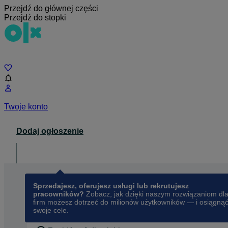
Przejdź do głównej części
Przejdź do stopki
Czat
Twoje konto
Dodaj ogłoszenie
Dla biznesu
opens in a new tab
Sprzedajesz, oferujesz usługi lub rekrutujesz
pracowników?
Zobacz, jak dzięki naszym rozwiązaniom dl
firm możesz dotrzeć do milionów użytkowników — i osiągną
swoje cele.