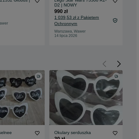
 21332 Globus |
Lego Star Wars 75308 R2-
Zim
D2 | NOWY
wes
990 zł
200
1 039,53 zł z Pakietem
210
awer
Ochronnym
Oc
Warszawa, Wawer
War
14 lipca 2026
14 
selnee
Okulary serduszka
Oku
Żo
30 zł