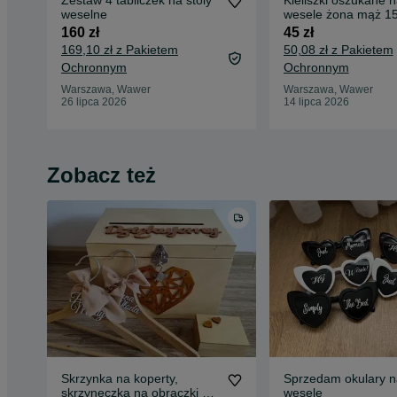
Zestaw 4 tabliczek na stoly
Kieliszki oszukane n
weselne
wesele żona mąż 1
160 zł
45 zł
169,10 zł z Pakietem
50,08 zł z Pakietem
Ochronnym
Ochronnym
Warszawa, Wawer
Warszawa, Wawer
26 lipca 2026
14 lipca 2026
Zobacz też
Skrzynka na koperty,
Sprzedam okulary n
skrzyneczka na obrączki +
wesele