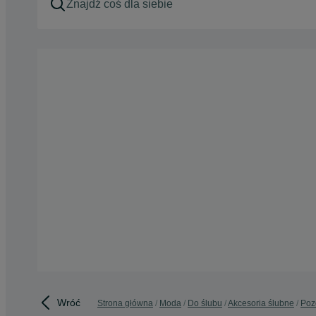
Wróć
Strona główna
Moda
Do ślubu
Akcesoria ślubne
Poz