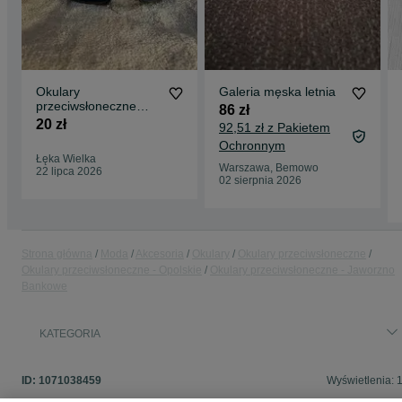
Okulary
Galeria męska letnia
przeciwsłoneczne
86 zł
unisex
20 zł
92,51 zł z Pakietem
Ochronnym
Łęka Wielka
Warszawa, Bemowo
22 lipca 2026
02 sierpnia 2026
Strona główna
Moda
Akcesoria
Okulary
Okulary przeciwsłoneczne
Okulary przeciwsłoneczne - Opolskie
Okulary przeciwsłoneczne - Jaworzno
Bankowe
KATEGORIA
ID:
1071038459
Wyświetlenia: 