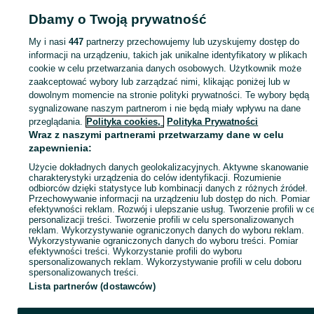
Dbamy o Twoją prywatność
My i nasi
447
partnerzy przechowujemy lub uzyskujemy dostęp do
Zaloguj się lub załóż konto na OLX, aby skontaktować się z t
informacji na urządzeniu, takich jak unikalne identyfikatory w plikach
sprzedającym
cookie w celu przetwarzania danych osobowych. Użytkownik może
zaakceptować wybory lub zarządzać nimi, klikając poniżej lub w
dowolnym momencie na stronie polityki prywatności. Te wybory będą
Zaloguj się / Załóż konto
sygnalizowane naszym partnerom i nie będą miały wpływu na dane
przeglądania.
Polityka cookies,
Polityka Prywatności
Wraz z naszymi partnerami przetwarzamy dane w celu
Kup
zapewnienia:
Użycie dokładnych danych geolokalizacyjnych. Aktywne skanowanie
charakterystyki urządzenia do celów identyfikacji. Rozumienie
odbiorców dzięki statystyce lub kombinacji danych z różnych źródeł.
Przechowywanie informacji na urządzeniu lub dostęp do nich. Pomiar
efektywności reklam. Rozwój i ulepszanie usług. Tworzenie profili w c
personalizacji treści. Tworzenie profili w celu spersonalizowanych
reklam. Wykorzystywanie ograniczonych danych do wyboru reklam.
Wykorzystywanie ograniczonych danych do wyboru treści. Pomiar
efektywności treści. Wykorzystanie profili do wyboru
spersonalizowanych reklam. Wykorzystywanie profili w celu doboru
spersonalizowanych treści.
Lista partnerów (dostawców)