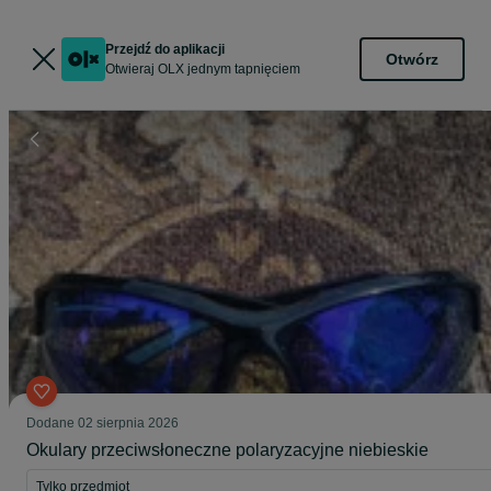
Przejdź do aplikacji
Otwórz
Otwieraj OLX jednym tapnięciem
Dodane
02 sierpnia 2026
Okulary przeciwsłoneczne polaryzacyjne niebieskie
Tylko przedmiot