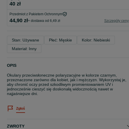
40 zł
Przedmiot z Pakietem Ochronnym
44,90 zł
+ dostawa od 6,49 zł
Szczegóły ceny
Stan: Używane
Płeć: Męskie
Kolor: Niebieski
Materiał: Inny
OPIS
Okulary przeciwsłoneczne polaryzacyjne w kolorze czarnym,
przeznaczone zarówno dla kobiet, jak i mężczyzn. Wykorzystaj je,
aby chronić oczy przed szkodliwym promieniowaniem UV i
jednocześnie cieszyć się doskonałą widocznością nawet w
najjaśniejsze dni.
Zgłoś
ZWROTY