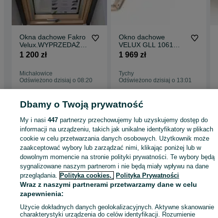
Kołnierz z dodatkową termoizolacją jest doskonałym systemowym
rozwiązaniem gwarantującym szczelne i „ciepłe” połączenie okna z
połacią dachu. Posiada przyklejony od wewnątrz elastyczny materi
docieplający, który szczelnie przylega do ościeżnicy okna dzięki
Okna dachowe Fakro
Okno dachowe
czemu po zamontowaniu tworzy termoizolacyjną ramę. Materiał
Velux.WYPRZEDAŻ Z
VELUX GLL 1061
termoizolacyjny charakteryzuje się bardzo dobrymi parametrami
MAGAZYNU.
78x118 +kołnierz
1 200 zł
1 969 zł
(bardzo dobry współczynnik λ).
EDW 2000 "ciepły
montaż"
Kołnierz w wersji Thermo izoluje termicznie okno i znacznie
Michałowice
Tychy
poprawia współczynnik przenikania ciepła nawet do 15% w
Odświeżono dzisiaj o 08:20
Odświeżono dzisiaj o 13:01
zależności od typu okna. Ogranicza ryzyko powstawania
ewentualnych mostków termicznych i strat ciepła.
Dbamy o Twoją prywatność
Możliwa wysyłka kurierem.
Przy zakupie od 5000 zł i przedpłacie przesyłka paletowa gratis.
Strona główna
Budowa i Remont
Okna
Okna dachowe
Okna dachowe -
My i nasi
447
partnerzy przechowujemy lub uzyskujemy dostęp do
Możliwy odbiór osobisty w Tychach.
Śląskie
Okna dachowe - Tychy
informacji na urządzeniu, takich jak unikalne identyfikatory w plikach
cookie w celu przetwarzania danych osobowych. Użytkownik może
zaakceptować wybory lub zarządzać nimi, klikając poniżej lub w
KATEGORIA
dowolnym momencie na stronie polityki prywatności. Te wybory będą
sygnalizowane naszym partnerom i nie będą miały wpływu na dane
przeglądania.
Polityka cookies,
Polityka Prywatności
ID:
734589756
Wyświetlenia: 2
Wraz z naszymi partnerami przetwarzamy dane w celu
zapewnienia:
Zadzwoń / SMS
Wyślij wiadomość
Użycie dokładnych danych geolokalizacyjnych. Aktywne skanowanie
charakterystyki urządzenia do celów identyfikacji. Rozumienie