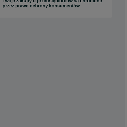
Twoje zakupy u przedsiębiorców są chronione
przez prawo ochrony konsumentów.