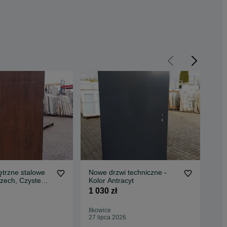
trzne stalowe
Nowe drzwi techniczne -
Drz
zech, Czyste
Kolor Antracyt
Orz
1 030 zł
4 1
Ilkowice
Ilko
27 lipca 2026
27 