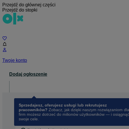
Przejdź do głównej części
Przejdź do stopki
Czat
Twoje konto
Dodaj ogłoszenie
Dla biznesu
opens in a new tab
Sprzedajesz, oferujesz usługi lub rekrutujesz
pracowników?
Zobacz, jak dzięki naszym rozwiązaniom dl
firm możesz dotrzeć do milionów użytkowników — i osiągną
swoje cele.