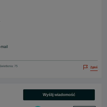
a
-mail
wietlenia: 75
Zgłoś
Wyślij wiadomość