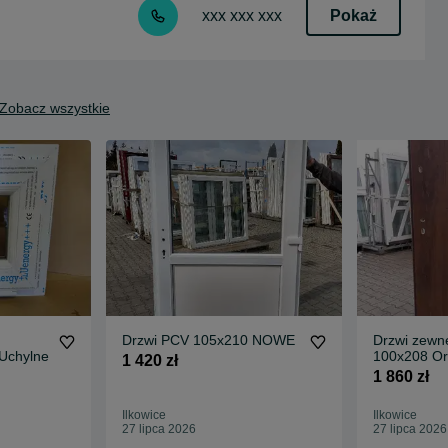
Pokaż
xxx xxx xxx
Zobacz wszystkie
Drzwi PCV 105x210 NOWE
Drzwi zewnę
 Uchylne
100x208 Or
1 420 zł
powietrze
1 860 zł
Ilkowice
Ilkowice
27 lipca 2026
27 lipca 2026