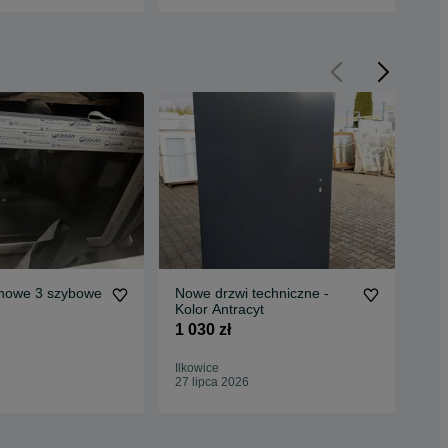
nowe 3 szybowe
Nowe drzwi techniczne -
OKNA NOWE
Kolor Antracyt
Ug
Z 
1 030 zł
11 
TR
Ilkowice
Wie
27 lipca 2026
11 