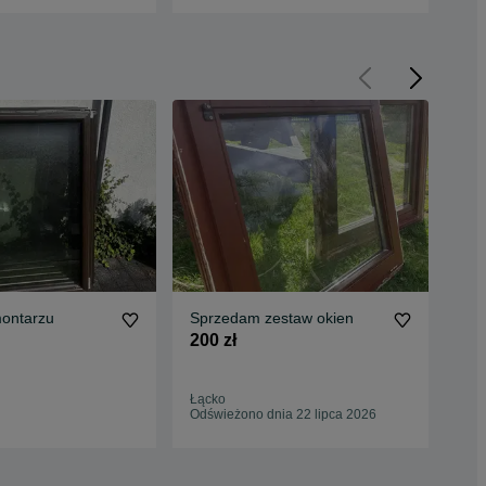
ontarzu
Sprzedam zestaw okien
Ok
Sma
200 zł
540
Łącko
Ilko
Odświeżono dnia 22 lipca 2026
10 