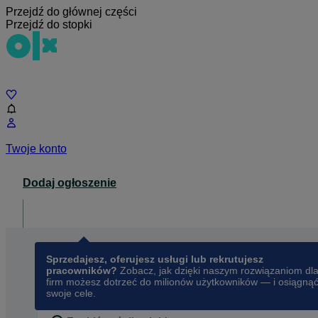
Przejdź do głównej części
Przejdź do stopki
Czat
Twoje konto
Dodaj ogłoszenie
Dla biznesu
opens in a new tab
Sprzedajesz, oferujesz usługi lub rekrutujesz
pracowników?
Zobacz, jak dzięki naszym rozwiązaniom dl
firm możesz dotrzeć do milionów użytkowników — i osiągną
swoje cele.