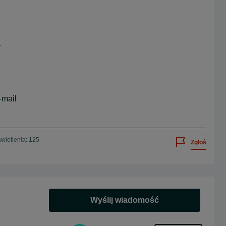
a
-mail
wietlenia: 125
Zgłoś
Wyślij wiadomość