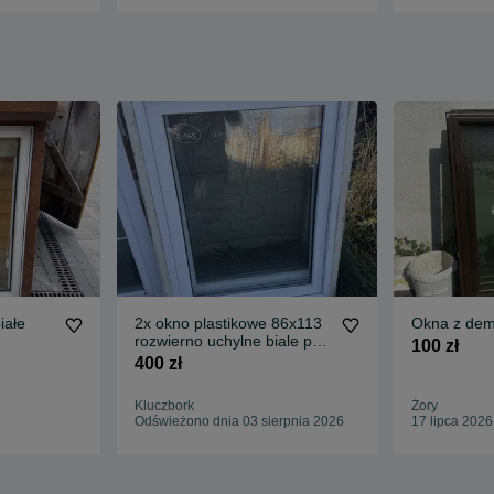
iałe
2x okno plastikowe 86x113
Okna z dem
rozwierno uchylne biale pcv
100 zł
(wysylka, demont
400 zł
Kluczbork
Żory
Odświeżono dnia 03 sierpnia 2026
17 lipca 2026