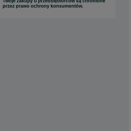
Twoje zakupy u przedsiębiorców są chronione
przez prawo ochrony konsumentów.