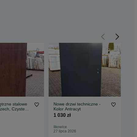
trzne stalowe
Nowe drzwi techniczne -
Drz
zech, Czyste
Kolor Antracyt
Orz
1 030 zł
4 1
Ilkowice
Ilko
27 lipca 2026
27 