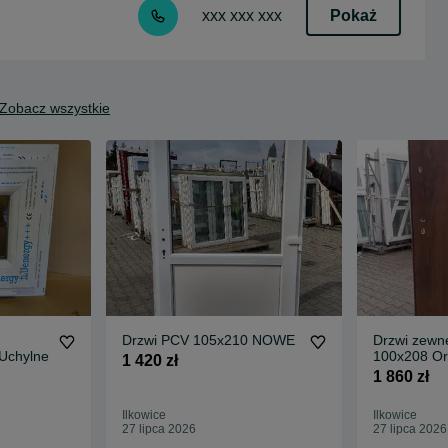
Pokaż
xxx xxx xxx
Zobacz wszystkie
Drzwi PCV 105x210 NOWE
Drzwi zewnę
 Uchylne
100x208 Or
1 420 zł
powietrze
1 860 zł
Ilkowice
Ilkowice
27 lipca 2026
27 lipca 2026