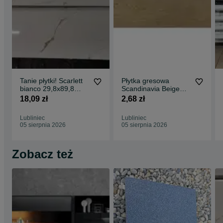
Tanie płytki! Scarlett
Płytka gresowa
bianco 29,8x89,8
Scandinavia Beige
GAT.2 w cenie 18,09
15,5x62 za jedyne
18,09 zł
2,68 zł
zł/szt
2,68 zł/szt
Lubliniec
Lubliniec
05 sierpnia 2026
05 sierpnia 2026
Zobacz też