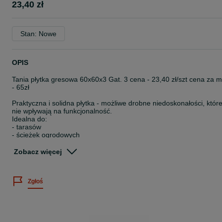
23,40 zł
Stan: Nowe
OPIS
Tania płytka gresowa 60x60x3 Gat. 3 cena - 23,40 zł/szt cena za 
- 65zł
Praktyczna i solidna płytka - możliwe drobne niedoskonałości, któr
nie wpływają na funkcjonalność.
Idealna do:
- tarasów
- ścieżek ogrodowych
- altanek i miejsc wypoczynkowych
Szybki efekt za niewielką cenę.
Zobacz więcej
Możliwość wysyłki Kurierem.
Zgłoś
W naszym Outlecie znajdziesz największy wybór płytek w
atrakcyjnej cenie. Sprzedajemy płytki w I , II oraz III Gatunku
Polskich producentów. Oferujemy gresy, płytki podłogowe, ścienne,
tarasowe, oraz wielkoformatowe w najniższych cenach.
Dysponujemy wysokim stanem magazynowym, więc możesz kupić