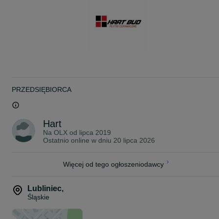
nas płytki od ręki. Handlujemy również chemią budowlaną,
znajdziesz u nas kleje, hydroizolacje, fugi oraz armaturę: miski WC
umywalki, baterie, kabiny prysznicowe.
Hart Bud Outlet Płytek
ul. Niegolewskich 14
Lubliniec 42-700
tel. 574_002_653
Hart Bud Outlet Płytek
ul. Wyszyńskiego 32
Tarnowskie Góry 42-600 tel. 5.3.6.0.1.0.1.0.3
PRZEDSIĘBIORCA
Główna siedziba firmy Hart Bud mieści się w Częstochowie:
Aleja Wojska Polskiego 14
42-208 Częstochowa tel.tel: 6.6.4.1.7.4.4.6.8.
Hart
Na OLX od
lipca 2019
Ostatnio online w dniu 20 lipca 2026
Więcej od tego ogłoszeniodawcy
Lubliniec
,
Śląskie