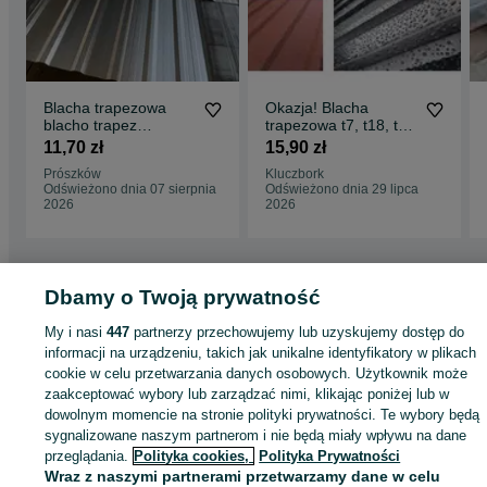
Blacha trapezowa
Okazja! Blacha
blacho trapez
trapezowa t7, t18, t35
blachodachówka T8
różne kolory SZYBKA
11,70 zł
15,90 zł
T18 T35
DOSTAWA
Prószków
Kluczbork
TRANSPORT
Odświeżono dnia 07 sierpnia
Odświeżono dnia 29 lipca
2026
2026
Dbamy o Twoją prywatność
Strona główna
Budowa i Remont
Dachy
Pokrycia dachowe
Pokrycia
My i nasi
447
partnerzy przechowujemy lub uzyskujemy dostęp do
dachowe - Opolskie
Pokrycia dachowe - Głuchołazy
informacji na urządzeniu, takich jak unikalne identyfikatory w plikach
cookie w celu przetwarzania danych osobowych. Użytkownik może
zaakceptować wybory lub zarządzać nimi, klikając poniżej lub w
KATEGORIA
dowolnym momencie na stronie polityki prywatności. Te wybory będą
sygnalizowane naszym partnerom i nie będą miały wpływu na dane
ID:
900850930
Wyświetlenia: 
przeglądania.
Polityka cookies,
Polityka Prywatności
Wraz z naszymi partnerami przetwarzamy dane w celu