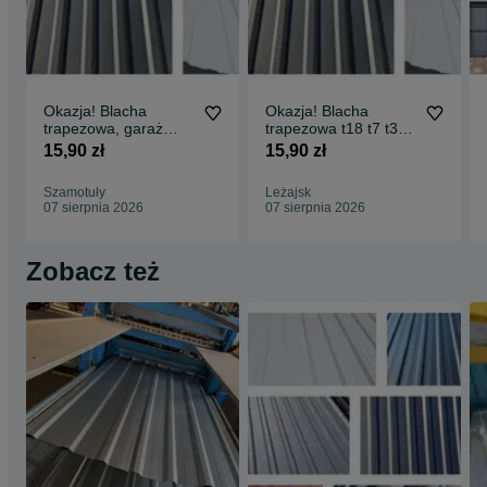
Okazja! Blacha
Okazja! Blacha
trapezowa, garaż
trapezowa t18 t7 t35
blaszany, dach, wiata
różne kolory SZYBKA
15,90 zł
15,90 zł
t7 t14 t18 t35, różne
DOSTAWA
kolory 7016 8017
Szamotuły
Leżajsk
9005 alucynk, dobra
07 sierpnia 2026
07 sierpnia 2026
cena!
Zobacz też