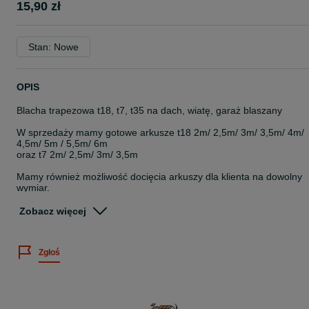
15,90 zł
Stan: Nowe
OPIS
Blacha trapezowa t18, t7, t35 na dach, wiatę, garaż blaszany
W sprzedaży mamy gotowe arkusze t18 2m/ 2,5m/ 3m/ 3,5m/ 4m/
4,5m/ 5m / 5,5m/ 6m
oraz t7 2m/ 2,5m/ 3m/ 3,5m
Mamy również możliwość docięcia arkuszy dla klienta na dowolny
wymiar.
Posiadamy szeroką gamę kolorów, min. ral 7016, 8017, alucynk.
Zobacz więcej
W swojej ofercie posiadamy również:
- blachę płaską
- obróbki blacharskie
Zgłoś
- orynnowanie
- wkręty
- blachodachówkę modułową ral 7016, 8017, 9005
* mix kolorów już od 15,90 za m2