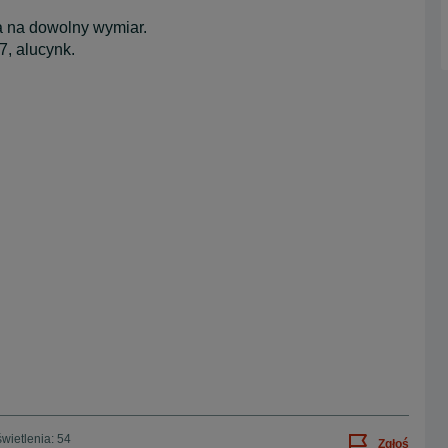
a na dowolny wymiar.
7, alucynk.
wietlenia: 54
Zgłoś