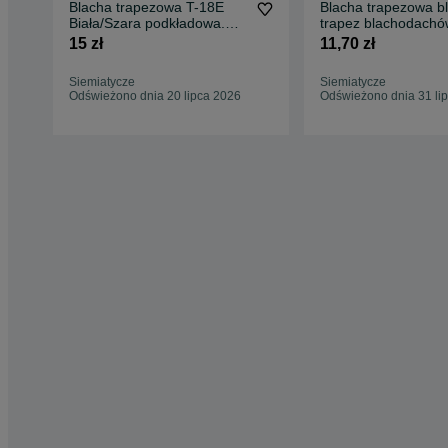
Blacha trapezowa T-18E
Blacha trapezowa b
Biała/Szara podkładowa.
trapez blachodach
DOSTĘPNA OD RĘKI!
dach garaż CAŁA 
15 zł
11,70 zł
Siemiatycze
Siemiatycze
Odświeżono dnia 20 lipca 2026
Odświeżono dnia 31 li