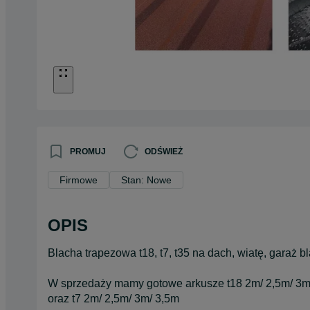
PROMUJ
ODŚWIEŻ
Firmowe
Stan: Nowe
OPIS
Blacha trapezowa t18, t7, t35 na dach, wiatę, garaż b
W sprzedaży mamy gotowe arkusze t18 2m/ 2,5m/ 3m/
oraz t7 2m/ 2,5m/ 3m/ 3,5m