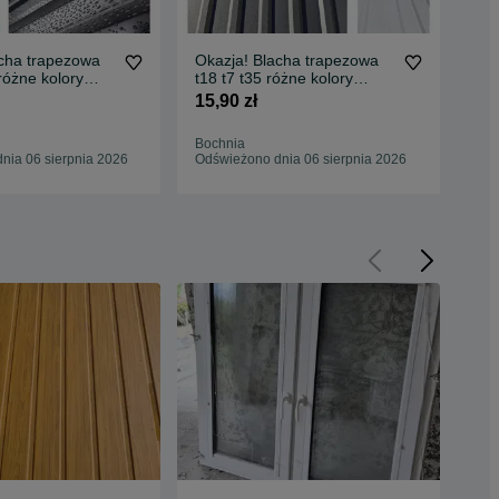
acha trapezowa
Okazja! Blacha trapezowa
Oka
 różne kolory
t18 t7 t35 różne kolory
t18
OSTAWA
SZYBKA DOSTAWA
DO
15,90 zł
15,
Bochnia
Ter
nia 06 sierpnia 2026
Odświeżono dnia 06 sierpnia 2026
Odś