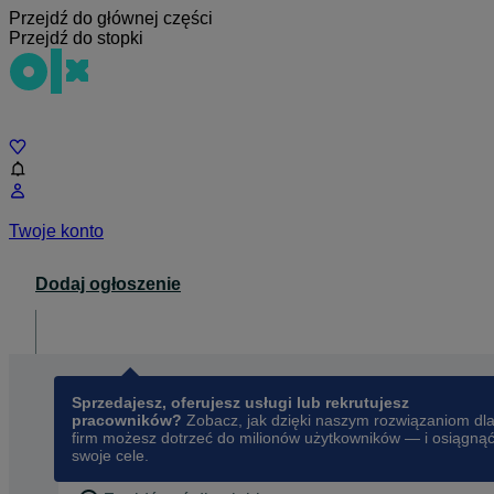
Przejdź do głównej części
Przejdź do stopki
Czat
Twoje konto
Dodaj ogłoszenie
Dla biznesu
opens in a new tab
Sprzedajesz, oferujesz usługi lub rekrutujesz
pracowników?
Zobacz, jak dzięki naszym rozwiązaniom dl
firm możesz dotrzeć do milionów użytkowników — i osiągną
swoje cele.