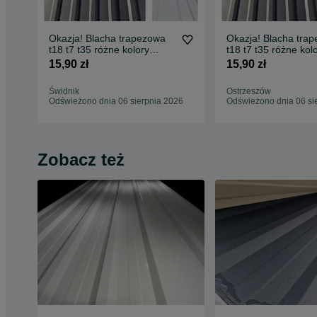
Okazja! Blacha trapezowa
Okazja! Blacha tra
t18 t7 t35 różne kolory
t18 t7 t35 różne kol
SZYBKA DOSTAWA
SZYBKA DOSTAWA
15,90 zł
15,90 zł
Świdnik
Ostrzeszów
Odświeżono dnia 06 sierpnia 2026
Odświeżono dnia 06 si
Zobacz też