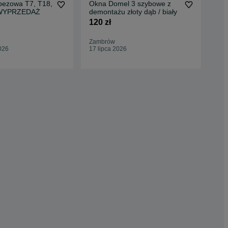
apezowa T7, T18,
Okna Domel 3 szybowe z
Pok
, WYPRZEDAŻ
demontażu złoty dąb / biały
Śró
Dwo
120 zł
1 4
BEZ
92
Zambrów
War
026
17 lipca 2026
01 