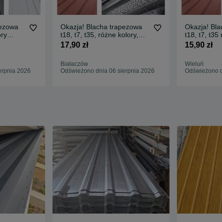
pezowa
Okazja! Blacha trapezowa
Okazja! Bl
ory
t18, t7, t35, różne kolory,
t18, t7, t35
SZYBKA DOSTAWA
SZYBKA D
17,90 zł
15,90 zł
Białaczów
Wieluń
erpnia 2026
Odświeżono dnia 06 sierpnia 2026
Odświeżono d