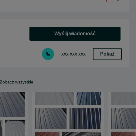
Wyślij wiadomość
Pokaż
xxx xxx xxx
Zobacz wszystkie