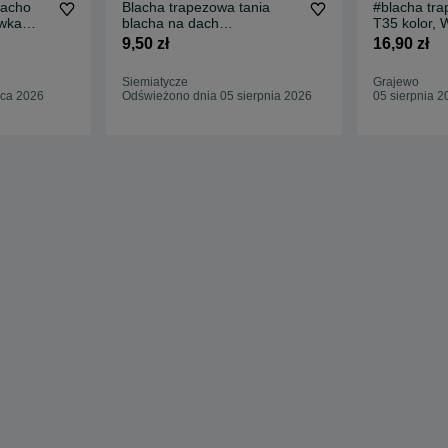
lacho
Blacha trapezowa tania
#blacha tr
ówka
blacha na dach
T35 kolor
POLSKA
PRODUCENT dostawa cały
9,50 zł
16,90 zł
kraj
Siemiatycze
Grajewo
pca 2026
Odświeżono dnia 05 sierpnia 2026
05 sierpnia 2