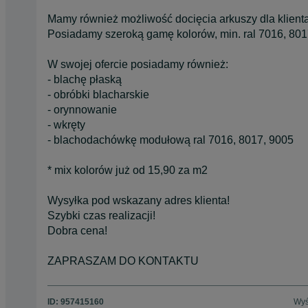
Mamy również możliwość docięcia arkuszy dla klient
Posiadamy szeroką gamę kolorów, min. ral 7016, 801
W swojej ofercie posiadamy również:
- blachę płaską
- obróbki blacharskie
- orynnowanie
- wkręty
- blachodachówkę modułową ral 7016, 8017, 9005
* mix kolorów już od 15,90 za m2
Wysyłka pod wskazany adres klienta!
Szybki czas realizacji!
Dobra cena!
ZAPRASZAM DO KONTAKTU
ID:
957415160
Wyś