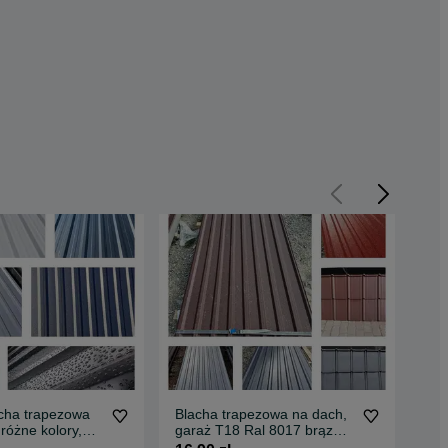
acha trapezowa
Blacha trapezowa na dach,
Oka
, różne kolory,
garaż T18 Ral 8017 brąz
t18
OSTAWA
mat DOBRA CENA
SZ