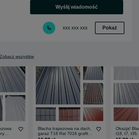
Wyślij wiadomość
Pokaż
xxx xxx xxx
Zobacz wszystkie
pezowa
Blacha trapezowa na dach,
Okazja! Bl
ory
garaż T18 Ral 7016 grafit
t18, t7, t35
mat DOBRA CENA
SZYBKA D