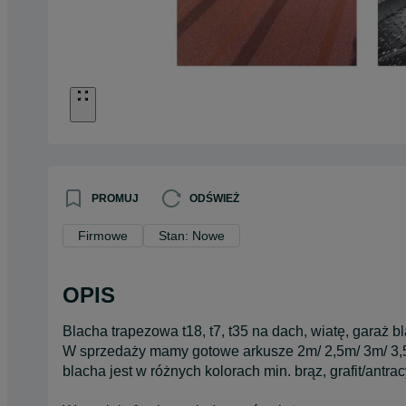
PROMUJ
ODŚWIEŻ
Firmowe
Stan: Nowe
OPIS
Blacha trapezowa t18, t7, t35 na dach, wiatę, garaż b
W sprzedaży mamy gotowe arkusze 2m/ 2,5m/ 3m/ 3,
blacha jest w różnych kolorach min. brąz, grafit/antracy