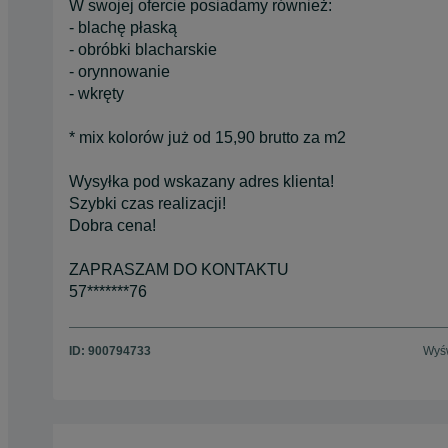
W swojej ofercie posiadamy również:
- blachę płaską
- obróbki blacharskie
- orynnowanie
- wkręty
* mix kolorów już od 15,90 brutto za m2
Wysyłka pod wskazany adres klienta!
Szybki czas realizacji!
Dobra cena!
ZAPRASZAM DO KONTAKTU
57*******76
ID:
900794733
Wyśw