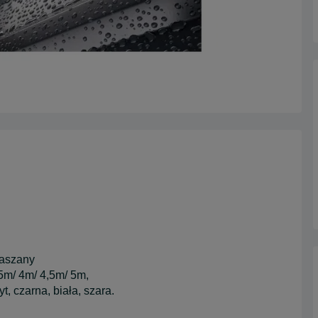
laszany
5m/ 4m/ 4,5m/ 5m,
t, czarna, biała, szara.