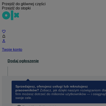
Przejdź do głównej części
Przejdź do stopki
Czat
Twoje konto
Dodaj ogłoszenie
Dla biznesu
opens in a new tab
Sprzedajesz, oferujesz usługi lub rekrutujesz
pracowników?
Zobacz, jak dzięki naszym rozwiązaniom dl
firm możesz dotrzeć do milionów użytkowników — i osiągną
swoje cele.