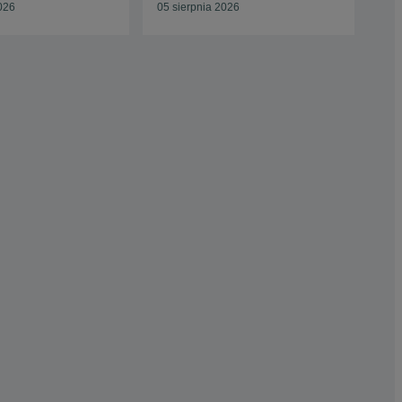
026
05 sierpnia 2026
Odś