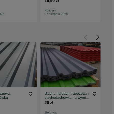
16,90 zł
15,
Kościan
Ski
026
07 sierpnia 2026
07 
pezowa,
Blacha na dach trapezowa i
Bla
hówka
blachodachówka na wymiar
T35
od Producenta
20 zł
16,
Złotoryja
Rac