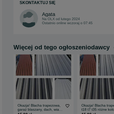
SKONTAKTUJ SIĘ
Agata
Na OLX od
lutego 2024
Ostatnio online wczoraj o 07:45
Więcej od tego ogłoszeniodawcy
Okazja! Blacha trapezowa,
Okazja! Blacha tra
garaż blaszany, dach, wiata
t18 t7 t35 różne kol
t7 t14 t18 t35, różne kolory
SZYBKA DOSTAWA