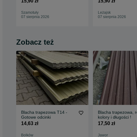
15,90 zł
15,90 zł
7016 8017 9005 alucynk,
dobra cena!
Szamotuły
Leżajsk
07 sierpnia 2026
07 sierpnia 2026
Zobacz też
Blacha trapezowa T14 -
Blacha trapezowa, 
Gotowe odcinki
kolory i długości !
14,63 zł
17,50 zł
Bolków
Jawor