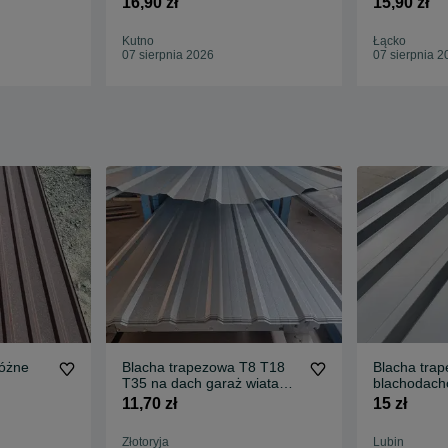
16,90 zł
15,90 zł
Kutno
Łącko
07 sierpnia 2026
07 sierpnia 2
różne
Blacha trapezowa T8 T18
Blacha tra
T35 na dach garaż wiata
blachodac
DOSTAWA CAŁY KRAJ
11,70 zł
15 zł
Złotoryja
Lubin