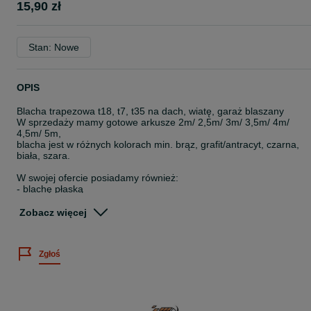
15,90 zł
Stan: Nowe
OPIS
Blacha trapezowa t18, t7, t35 na dach, wiatę, garaż blaszany
W sprzedaży mamy gotowe arkusze 2m/ 2,5m/ 3m/ 3,5m/ 4m/
4,5m/ 5m,
blacha jest w różnych kolorach min. brąz, grafit/antracyt, czarna,
biała, szara.
W swojej ofercie posiadamy również:
- blachę płaską
- obróbki blacharskie
- orynnowanie
Zobacz więcej
- wkręty
* mix kolorów już od 15,90 brutto za m2
Zgłoś
Wysyłka pod wskazany adres klienta!
Szybki czas realizacji!
Dobra cena!