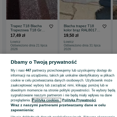
Trapez T18 Blacha
Blacha trapez T18
Trapezowa T18 Grafit
kolor brąz RAL8017
Brąz Dowóz Pod Dom
/2-gi
17,49 zł
19,50 zł
wiaty/garaże/gospoda
Łowicz
Łowicz
rcze
Odświeżono dnia 21 lipca
Odświeżono dnia 31 lipca
2026
2026
Dbamy o Twoją prywatność
Strona główna
Budowa i Remont
Dachy
Pokrycia dachowe
Pokrycia
My i nasi
447
partnerzy przechowujemy lub uzyskujemy dostęp do
dachowe - Łódzkie
Pokrycia dachowe - Łowicz
informacji na urządzeniu, takich jak unikalne identyfikatory w plikach
cookie w celu przetwarzania danych osobowych. Użytkownik może
zaakceptować wybory lub zarządzać nimi, klikając poniżej lub w
KATEGORIA
dowolnym momencie na stronie polityki prywatności. Te wybory będą
sygnalizowane naszym partnerom i nie będą miały wpływu na dane
przeglądania.
Polityka cookies,
Polityka Prywatności
ID:
957201487
Wyświetlenia: 
Wraz z naszymi partnerami przetwarzamy dane w celu
zapewnienia:
Zadzwoń / SMS
Wyślij wiadomość