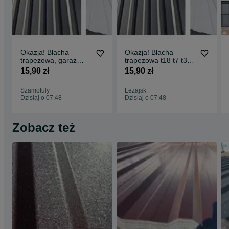
Okazja! Blacha
Okazja! Blacha
trapezowa, garaż
trapezowa t18 t7 t35
blaszany, dach, wiata
różne kolory SZYBKA
15,90 zł
15,90 zł
t7 t14 t18 t35, różne
DOSTAWA
kolory 7016 8017
Szamotuły
Leżajsk
9005 alucynk, dobra
Dzisiaj o 07:48
Dzisiaj o 07:48
cena!
Zobacz też