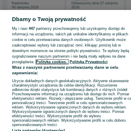
roducent!
Radomsko
Odświeżono dnia 07 sierpnia
06 sierpnia 2026
2026
Dbamy o Twoją prywatność
Strona główna
Budowa i Remont
Bramy i ogrodzenia
Siatki i panele
My i nasi
447
partnerzy przechowujemy lub uzyskujemy dostęp do
ogrodzeniowe
Siatki i panele ogrodzeniowe - Łódzkie
Siatki i panele
informacji na urządzeniu, takich jak unikalne identyfikatory w plikach
ogrodzeniowe - Radomsko
cookie w celu przetwarzania danych osobowych. Użytkownik może
zaakceptować wybory lub zarządzać nimi, klikając poniżej lub w
dowolnym momencie na stronie polityki prywatności. Te wybory będą
KATEGORIA
sygnalizowane naszym partnerom i nie będą miały wpływu na dane
przeglądania.
Polityka cookies,
Polityka Prywatności
Wraz z naszymi partnerami przetwarzamy dane w celu
ID:
418918493
Wyświetlenia: 82
zapewnienia:
Użycie dokładnych danych geolokalizacyjnych. Aktywne skanowanie
Zadzwoń / SMS
Wyślij wiadomość
charakterystyki urządzenia do celów identyfikacji. Rozumienie
odbiorców dzięki statystyce lub kombinacji danych z różnych źródeł.
Przechowywanie informacji na urządzeniu lub dostęp do nich. Pomiar
efektywności reklam. Rozwój i ulepszanie usług. Tworzenie profili w c
personalizacji treści. Tworzenie profili w celu spersonalizowanych
reklam. Wykorzystywanie ograniczonych danych do wyboru reklam.
Wykorzystywanie ograniczonych danych do wyboru treści. Pomiar
efektywności treści. Wykorzystanie profili do wyboru
spersonalizowanych reklam. Wykorzystywanie profili w celu doboru
spersonalizowanych treści.
Lista partnerów (dostawców)