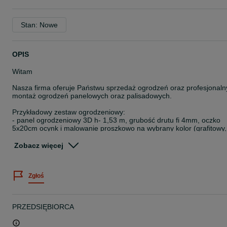
Stan: Nowe
OPIS
Witam
Nasza firma oferuje Państwu sprzedaż ogrodzeń oraz profesjonaln
montaż ogrodzeń panelowych oraz palisadowych.
Przykładowy zestaw ogrodzeniowy:
- panel ogrodzeniowy 3D h- 1,53 m, grubość drutu fi 4mm, oczko
5x20cm ocynk i malowanie proszkowo na wybrany kolor (grafitowy,
czarny, zielony lub brązowy)
- słupek 60x40 h-2.3 m, w kolorze paneli,
Zobacz więcej
- 3 szt. obejm na każdy słupek,
- płyta betonowa h-25 cm
- łącznik betonowy
Zgłoś
-bez montażu
W sprzedaży różne wysokości paneli, słupków.
U nas kupisz wszystko do ogrodzeń - płyty betonowe, różne słupki,
PRZEDSIĘBIORCA
akcesoria, itp.
Towar dostępny od ręki.
Posiadamy specjalne ceny dla ekip montażowych.