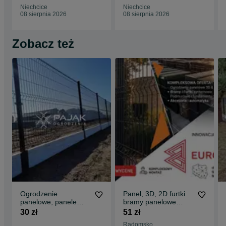
Niechcice
Niechcice
08 sierpnia 2026
08 sierpnia 2026
Zobacz też
Ogrodzenie
Panel, 3D, 2D furtki
panelowe, panele
bramy panelowe
153,
Ogrodzenie do
30 zł
51 zł
Hurt/Detal/Dostawa/P
PRODUCENTA
Radomsko