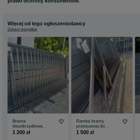
prawo ochrony konsumentów.
Więcej od tego ogłoszeniodawcy
Zobacz wszystkie
Brama
Ramka bramy
dwuskrzydłowa
przesuwnej do
wypełnienie kątownik
wypełnienie ,wym.
1 200 zł
1 500 zł
kolor czarny
4000x1620 lewa