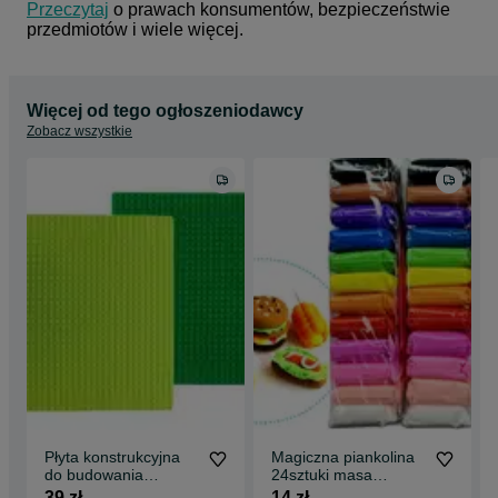
Przeczytaj
 o prawach konsumentów, bezpieczeństwie 
przedmiotów i wiele więcej.
Więcej od tego ogłoszeniodawcy
Zobacz wszystkie
Płyta konstrukcyjna
Magiczna piankolina
do budowania
24sztuki masa
klocków DUŻY
plastyczna
39 zł
14 zł