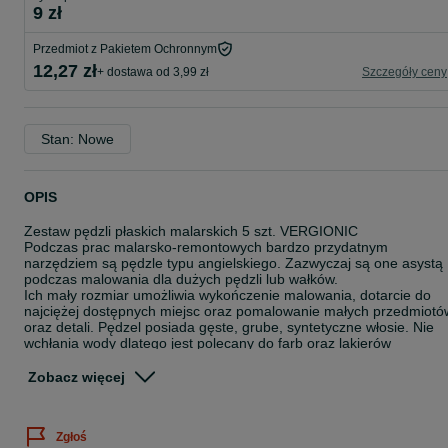
9 zł
Przedmiot z Pakietem Ochronnym
12,27 zł
+ dostawa od 3,99 zł
Szczegóły ceny
Stan: Nowe
OPIS
Zestaw pędzli płaskich malarskich 5 szt. VERGIONIC
Podczas prac malarsko-remontowych bardzo przydatnym
narzędziem są pędzle typu angielskiego. Zazwyczaj są one asystą
podczas malowania dla dużych pędzli lub wałków.
Ich mały rozmiar umożliwia wykończenie malowania, dotarcie do
najciężej dostępnych miejsc oraz pomalowanie małych przedmiotó
oraz detali. Pędzel posiada gęste, grube, syntetyczne włosie. Nie
wchłania wody dlatego jest polecany do farb oraz lakierów
wodorozcieńczalnych. Pozwala na pokrycie gładkich powierzchni
równomiernie farbą bez pozostawiania smug oraz zachlapań.
Zobacz więcej
Włosie oprawione jest metalową obudową, osadzone na drewniane
rękojeści. Dostępne rozmiary:
1. Pędzel o szerokości: 1" / 25,4 mm
Zgłoś
2. Pędzel o szerokości: 1,5" / 38,1 mm