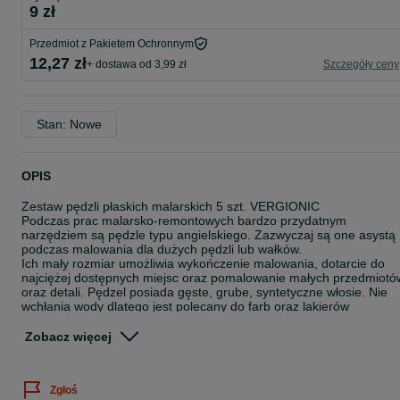
9 zł
Przedmiot z Pakietem Ochronnym
12,27 zł
+ dostawa od 3,99 zł
Szczegóły ceny
Stan: Nowe
OPIS
Zestaw pędzli płaskich malarskich 5 szt. VERGIONIC
Podczas prac malarsko-remontowych bardzo przydatnym
narzędziem są pędzle typu angielskiego. Zazwyczaj są one asystą
podczas malowania dla dużych pędzli lub wałków.
Ich mały rozmiar umożliwia wykończenie malowania, dotarcie do
najciężej dostępnych miejsc oraz pomalowanie małych przedmiotó
oraz detali. Pędzel posiada gęste, grube, syntetyczne włosie. Nie
wchłania wody dlatego jest polecany do farb oraz lakierów
wodorozcieńczalnych. Pozwala na pokrycie gładkich powierzchni
równomiernie farbą bez pozostawiania smug oraz zachlapań.
Zobacz więcej
Włosie oprawione jest metalową obudową, osadzone na drewniane
rękojeści. Dostępne rozmiary:
1. Pędzel o szerokości: 1" / 25,4 mm
Zgłoś
2. Pędzel o szerokości: 1,5" / 38,1 mm