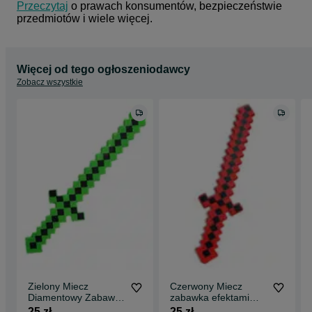
Przeczytaj
 o prawach konsumentów, bezpieczeństwie 
przedmiotów i wiele więcej.
Więcej od tego ogłoszeniodawcy
Zobacz wszystkie
Zielony Miecz
Czerwony Miecz
Diamentowy Zabawka
zabawka efektami
dla Dziecka Gra
Miecz Diamentowy
25 zł
25 zł