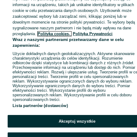
informacji na urządzeniu, takich jak unikalne identyfikatory w plikach
cookie w celu przetwarzania danych osobowych. Użytkownik może
Zaloguj się / Załóż konto
zaakceptować wybory lub zarządzać nimi, klikając poniżej lub w
dowolnym momencie na stronie polityki prywatności. Te wybory będą
sygnalizowane naszym partnerom i nie będą miały wpływu na dane
Wyślij wiadomość
Kup
przeglądania.
Polityka cookies,
Polityka Prywatności
Wraz z naszymi partnerami przetwarzamy dane w celu
zapewnienia:
Użycie dokładnych danych geolokalizacyjnych. Aktywne skanowanie
charakterystyki urządzenia do celów identyfikacji. Rozumienie
odbiorców dzięki statystyce lub kombinacji danych z różnych źródeł.
Przechowywanie informacji na urządzeniu lub dostęp do nich. Pomiar
efektywności reklam. Rozwój i ulepszanie usług. Tworzenie profili w c
personalizacji treści. Tworzenie profili w celu spersonalizowanych
reklam. Wykorzystywanie ograniczonych danych do wyboru reklam.
Wykorzystywanie ograniczonych danych do wyboru treści. Pomiar
efektywności treści. Wykorzystanie profili do wyboru
spersonalizowanych reklam. Wykorzystywanie profili w celu doboru
spersonalizowanych treści.
Lista partnerów (dostawców)
Akceptuj wszystkie