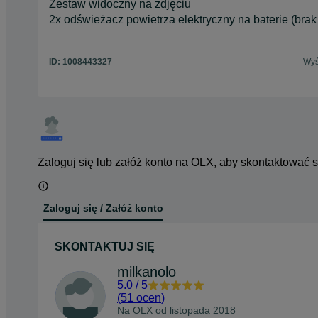
Zestaw widoczny na zdjęciu
2x odświeżacz powietrza elektryczny na baterie (brak 
ID:
1008443327
Wyś
Zaloguj się lub załóż konto na OLX, aby skontaktować 
Zaloguj się / Załóż konto
SKONTAKTUJ SIĘ
milkanolo
5.0
/
5
(
51 ocen
)
Na OLX od
listopada 2018