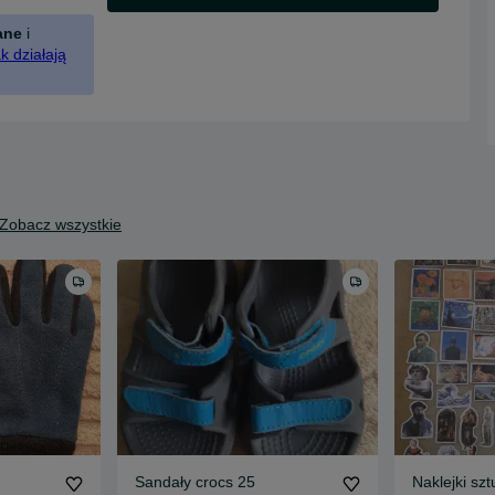
ane
i
k działają
Zobacz wszystkie
Sandały crocs 25
Naklejki szt