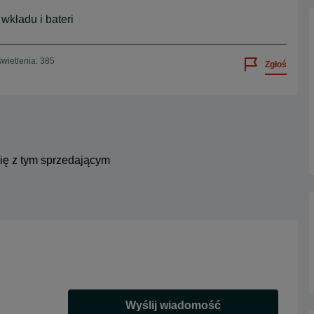
wkładu i bateri
wietlenia: 385
Zgłoś
się z tym sprzedającym
Wyślij wiadomość