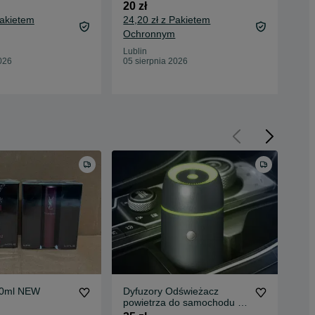
20 zł
20 
Pakietem
24,20 zł z Pakietem
Ochronnym
Lub
Lublin
05 
026
05 sierpnia 2026
20ml NEW
Dyfuzory Odświeżacz
Zes
powietrza do samochodu do
ama
olejków eterycznych