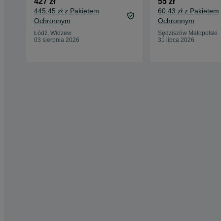
427 zł
55 zł
445,45 zł z Pakietem
60,43 zł z Pakietem
Ochronnym
Ochronnym
Łódź, Widzew
Sędziszów Małopolski
03 sierpnia 2026
31 lipca 2026