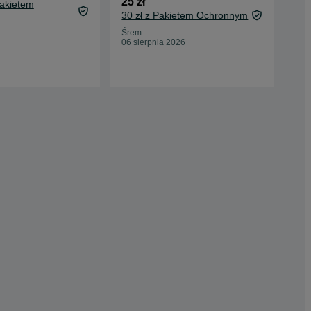
25 zł
50 
Pakietem
30 zł z Pakietem Ochronnym
55,
Oc
Śrem
06 sierpnia 2026
Mys
30 