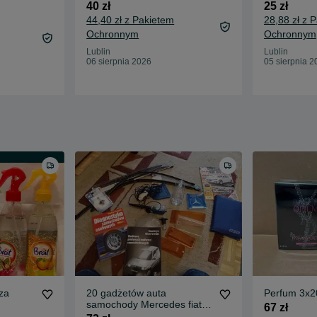
40 zł
25 zł
44,40 zł z Pakietem
28,88 zł z 
Ochronnym
Ochronnym
Lublin
Lublin
06 sierpnia 2026
05 sierpnia 2
za
20 gadżetów auta
Perfum 3x
samochody Mercedes fiat
67 zł
ford mix miks