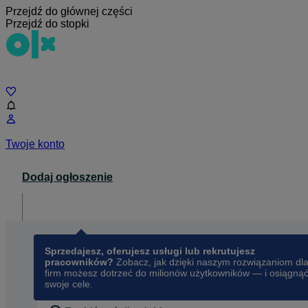
Przejdź do głównej części
Przejdź do stopki
Czat
Twoje konto
Dodaj ogłoszenie
Dla biznesu
opens in a new tab
Sprzedajesz, oferujesz usługi lub rekrutujesz
pracowników?
Zobacz, jak dzięki naszym rozwiązaniom dl
firm możesz dotrzeć do milionów użytkowników — i osiągną
swoje cele.