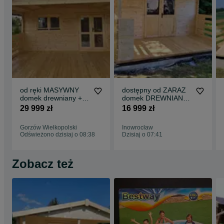
od ręki MASYWNY
dostępny od ZARAZ
domek drewniany +
domek DREWNIANY
TARAS* 8m x 5m*40
*6m x 4m*24m*na
29 999 zł
16 999 zł
m2*SCIANY aż 45
działkę ROD*balik 34
mm
Gorzów Wielkopolski
Inowrocław
Odświeżono dzisiaj o 08:38
Dzisiaj o 07:41
Zobacz też