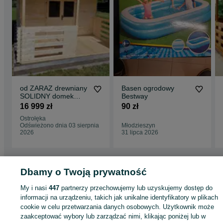
od ZARAZ drewniany
Basen ogrodowy
SOLIDNY domek
Bestway
letniskowy z
16 999 zł
90 zł
TARASEM na
Ostrołęka
ROD*6x4*24m2
Odświeżono dnia 03 sierpnia
Młodzieszyn
2026
31 lipca 2026
Dbamy o Twoją prywatność
Strona główna
Dom i Ogród
Ogród
Architektura ogrodowa
Domki
Domki 
Mazowieckie
Domki - Płock
My i nasi
447
partnerzy przechowujemy lub uzyskujemy dostęp do
informacji na urządzeniu, takich jak unikalne identyfikatory w plikach
cookie w celu przetwarzania danych osobowych. Użytkownik może
KATEGORIA
zaakceptować wybory lub zarządzać nimi, klikając poniżej lub w