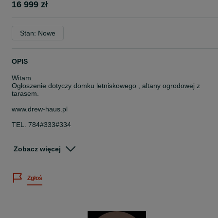
16 999 zł
Stan: Nowe
OPIS
Witam.
Ogłoszenie dotyczy domku letniskowego , altany ogrodowej z
tarasem.
www.drew-haus.pl
TEL. 784#333#334
domek z tarasem o wymiarach :
Zobacz więcej
- 6m x 4m * 24 m2 * domek 4m x 4m + zadaszony taras 4m x 2m -
w cenie 16.999 zł
Zgłoś
Cena obejmuje kompletny domek:
- domek z tarasem z balika o grubości aż 34mm
- podłogę domek + taras
- deski dachowe domek + taras