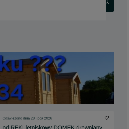
Szukaj
Odświeżono dnia 28 lipca 2026
od RĘKI letniskowy DOMEK drewniany