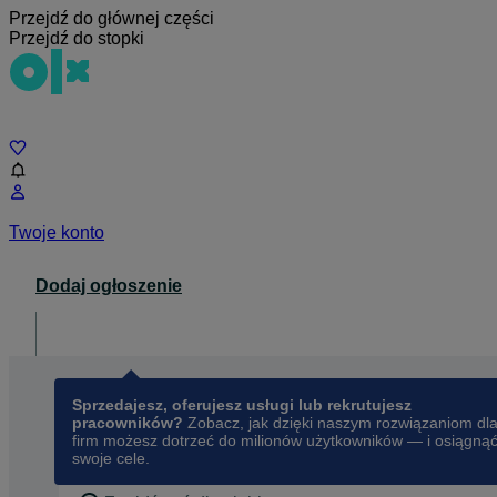
Przejdź do głównej części
Przejdź do stopki
Czat
Twoje konto
Dodaj ogłoszenie
Dla biznesu
opens in a new tab
Sprzedajesz, oferujesz usługi lub rekrutujesz
pracowników?
Zobacz, jak dzięki naszym rozwiązaniom dl
firm możesz dotrzeć do milionów użytkowników — i osiągną
swoje cele.