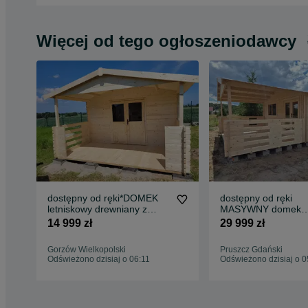
Więcej od tego ogłoszeniodawcy
dostępny od ręki*DOMEK
dostępny od ręki
letniskowy drewniany z
MASYWNY domek
BALIKA aż 34
drewniany + TARAS
14 999 zł
29 999 zł
mm*5mx4m*20 m2
5m*40 m2*SCIANY 
mm
Gorzów Wielkopolski
Pruszcz Gdański
Odświeżono dzisiaj o 06:11
Odświeżono dzisiaj o 0