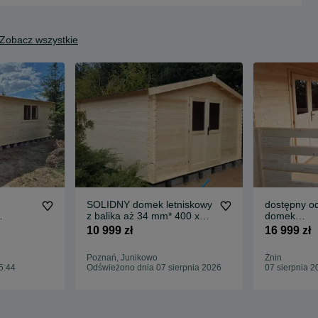
Zobacz wszystkie
SOLIDNY domek letniskowy
dostępny od
z balika aż 34 mm* 400 x
domek
* 8m x
400 * 16 m2*ogrodowy
LETNISKOW
10 999 zł
16 999 zł
aż 45
4m2*ścian
Poznań, Junikowo
Żnin
5:44
Odświeżono dnia 07 sierpnia 2026
07 sierpnia 2