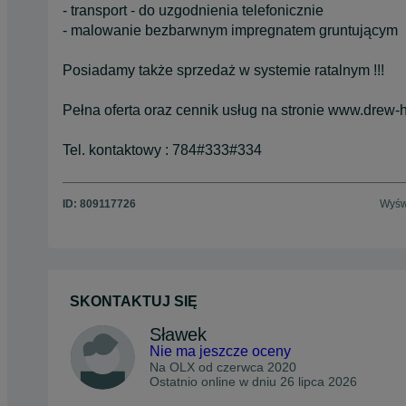
- transport - do uzgodnienia telefonicznie
- malowanie bezbarwnym impregnatem gruntującym
Posiadamy także sprzedaż w systemie ratalnym !!!
Pełna oferta oraz cennik usług na stronie www.drew-
Tel. kontaktowy : 784#333#334
ID:
809117726
Wyśw
SKONTAKTUJ SIĘ
Sławek
Nie ma jeszcze oceny
Na OLX od
czerwca 2020
Ostatnio online w dniu 26 lipca 2026