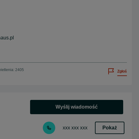
haus.pl
ietlenia: 2405
Zgłoś
Wyślij wiadomość
Pokaż
xxx xxx xxx