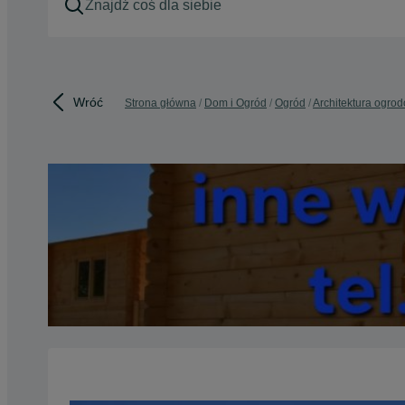
Wróć
Strona główna
Dom i Ogród
Ogród
Architektura ogro