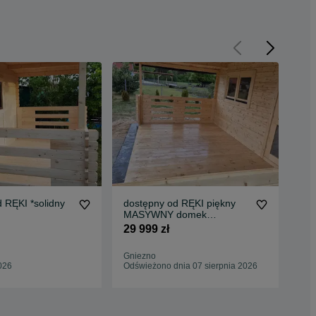
 RĘKI *solidny
dostępny od RĘKI piękny
OD
MASYWNY domek
dr
Y+taras*6x4*2
drewniany + TARAS* 8m x
tar
29 999 zł
16 
y 34mm
5m*40 m2*SCIANY aż 45
m
mm
Gniezno
Byd
026
Odświeżono dnia 07 sierpnia 2026
07 