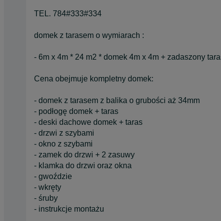
TEL. 784#333#334
domek z tarasem o wymiarach :
- 6m x 4m * 24 m2 * domek 4m x 4m + zadaszony taras
Cena obejmuje kompletny domek:
- domek z tarasem z balika o grubości aż 34mm
- podłogę domek + taras
- deski dachowe domek + taras
- drzwi z szybami
- okno z szybami
- zamek do drzwi + 2 zasuwy
- klamka do drzwi oraz okna
- gwoździe
- wkręty
- śruby
- instrukcje montażu