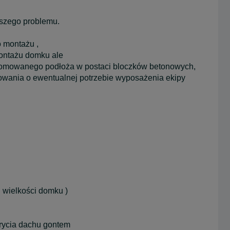
kszego problemu.
o montażu ,
ontażu domku ale
iomowanego podłoża w postaci bloczków betonowych,
mowania o ewentualnej potrzebie wyposażenia ekipy
,
 wielkości domku )
krycia dachu gontem