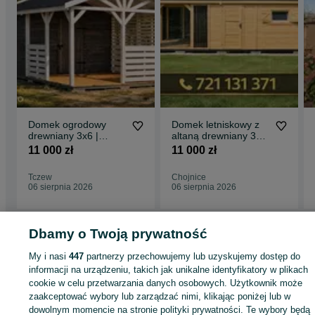
Domek ogrodowy
Domek letniskowy z
drewniany 3x6 |
altaną drewniany 3x6
producent |
producent | montaż
11 000 zł
11 000 zł
nowoczesny |
transport
Tczew
Chojnice
06 sierpnia 2026
06 sierpnia 2026
Dbamy o Twoją prywatność
Strona główna
Dom i Ogród
Ogród
Architektura ogrodowa
Domki
Domki 
Pomorskie
My i nasi
Domki - Pruszcz Gdański
447
partnerzy przechowujemy lub uzyskujemy dostęp do
informacji na urządzeniu, takich jak unikalne identyfikatory w plikach
cookie w celu przetwarzania danych osobowych. Użytkownik może
KATEGORIA
zaakceptować wybory lub zarządzać nimi, klikając poniżej lub w
dowolnym momencie na stronie polityki prywatności. Te wybory będą