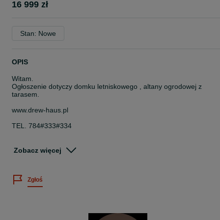
16 999 zł
Stan: Nowe
OPIS
Witam.
Ogłoszenie dotyczy domku letniskowego , altany ogrodowej z
tarasem.
www.drew-haus.pl
TEL. 784#333#334
domek z tarasem o wymiarach :
Zobacz więcej
- 6m x 4m * 24 m2 * domek 4m x 4m + zadaszony taras 4m x 2m -
w cenie 16.999 zł
Zgłoś
Cena obejmuje kompletny domek:
- domek z tarasem z balika o grubości aż 34mm
- podłogę domek + taras
- deski dachowe domek + taras