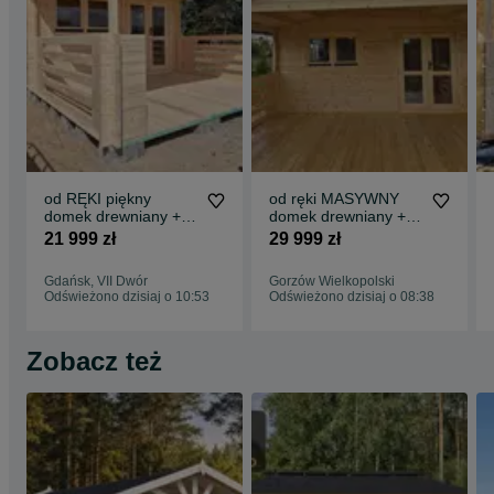
od RĘKI piękny
od ręki MASYWNY
domek drewniany +
domek drewniany +
TARAS* 7m x 4m*28
TARAS* 8m x 5m*40
21 999 zł
29 999 zł
m2 *SCIANY aż 45
m2*SCIANY aż 45
mm
mm
Gdańsk, VII Dwór
Gorzów Wielkopolski
Odświeżono dzisiaj o 10:53
Odświeżono dzisiaj o 08:38
Zobacz też