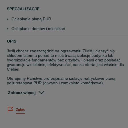
SPECJALIZACJE
Ocieplanie pianą PUR
Ocieplanie domów i mieszkań
OPIS
Jeśli chcesz zaoszczędzić na ogrzewaniu ZIMĄ i cieszyć się
chłodem latem a ponad to mieć trwałą izolację budynku lub
hydroizolacje fundamentów bez grzybów i pleśni oraz posiadać
gwarancje wieloletniej efektywności, nasza oferta jest właśnie dla
Ciebie!
Oferujemy Państwu profesjonalne izolacje natryskowe pianą
poliuretanową PUR (otwarto i zamknięto komórkową).
Zalety piany PUR:
Zobacz więcej
-szybkość montażu,
-brak mostków termicznych,
-usztywnia i wzmacnia konstukcję
Zgłoś
-nie wywołuje uczulenia,
-doskonale wygłusza,
-zapobiega powstawaniu grzybów i pleśni,
-jest lżejsza od wełny,