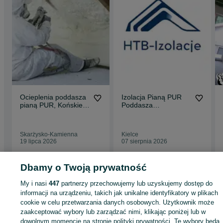
Ocieplenia poddasza
Izolacja Pianą PUR
pianą PUR, Końskie,
Poddasza
Szydłowiec,
Fundamenty Hale
Starachowice
Skarżysko-Kamienna
Kielce
19 lipca 2026
07 sierpnia 2026
Dbamy o Twoją prywatność
Strona główna
Usługi
Usługi budowlane i remontowe
Budowa domu
Budowa domu - Świętokrzyskie
My i nasi
447
partnerzy przechowujemy lub uzyskujemy dostęp do
Budowa domu - Miedziana Góra
informacji na urządzeniu, takich jak unikalne identyfikatory w plikach
cookie w celu przetwarzania danych osobowych. Użytkownik może
KATEGORIA
zaakceptować wybory lub zarządzać nimi, klikając poniżej lub w
dowolnym momencie na stronie polityki prywatności. Te wybory będą