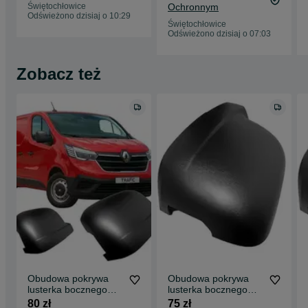
Świętochłowice
Ochronnym
Odświeżono dzisiaj o 10:29
Świętochłowice
Odświeżono dzisiaj o 07:03
Zobacz też
Obudowa pokrywa
Obudowa pokrywa
lusterka bocznego
lusterka bocznego
tylna prawa Renault
tylna lewa Renault
80 zł
75 zł