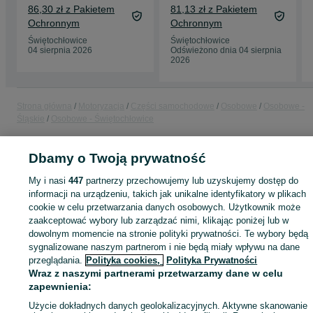
Trafic lift
Trafic 2021 Lift
86,30 zł z Pakietem
81,13 zł z Pakietem
Ochronnym
Ochronnym
Świętochłowice
Świętochłowice
04 sierpnia 2026
Odświeżono dnia 04 sierpnia
2026
Strona główna
Motoryzacja
Części samochodowe
Osobowe
Osobowe -
Śląskie
Osobowe - Świętochłowice
Dbamy o Twoją prywatność
KATEGORIA
My i nasi
447
partnerzy przechowujemy lub uzyskujemy dostęp do
ID:
1069395061
Wyświetlenia: 
informacji na urządzeniu, takich jak unikalne identyfikatory w plikach
cookie w celu przetwarzania danych osobowych. Użytkownik może
zaakceptować wybory lub zarządzać nimi, klikając poniżej lub w
Kup
dowolnym momencie na stronie polityki prywatności. Te wybory będą
sygnalizowane naszym partnerom i nie będą miały wpływu na dane
przeglądania.
Polityka cookies,
Polityka Prywatności
Wraz z naszymi partnerami przetwarzamy dane w celu
zapewnienia:
Użycie dokładnych danych geolokalizacyjnych. Aktywne skanowanie