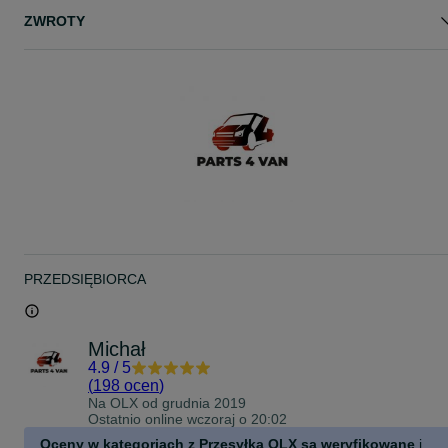
ZWROTY
Pasuje do samochodów
Renault Trafic produkowany po 2021 ( po liftingu)
Nissan Primastar produkowany po 2021 roku
Do lusterek z kierunkowskazem
PRZEDSIĘBIORCA
Michał
4.9
/
5
(
198 ocen
)
Na OLX od
grudnia 2019
Ostatnio online wczoraj o 20:02
Oceny w kategoriach z Przesyłką OLX są weryfikowane
i