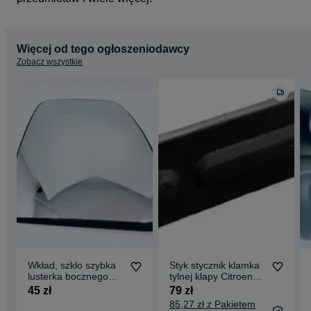
Więcej od tego ogłoszeniodawcy
Zobacz wszystkie
Wkład, szkło szybka
Styk stycznik klamka
lusterka bocznego
tylnej klapy Citroen
Opel Movano Renault
C4 C5 Peugeot 3008
45 zł
79 zł
Master
5008 nowy
85,27 zł z Pakietem