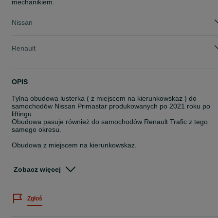
mechanikiem.
Nissan
Renault
OPIS
Tylna obudowa lusterka ( z miejscem na kierunkowskaz ) do
samochodów Nissan Primastar produkowanych po 2021 roku po
liftingu.
Obudowa pasuje również do samochodów Renault Trafic z tego
samego okresu.
Obudowa z miejscem na kierunkowskaz.
Strona prawa - pasażer.
Zobacz więcej
Część jest fabrycznie nowa.
Produkt oryginalny - dostawca i producent -View Max
Zgłoś
Numer katalogowy produktu
60N555TM