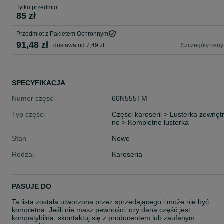
Tylko przedmiot
85 zł
Przedmiot z Pakietem Ochronnym
91,48 zł
+ dostawa od 7,49 zł
Szczegóły ceny
SPECYFIKACJA
Numer części
60N555TM
Typ części
Części karoserii > Lusterka zewnęt
ne > Kompletne lusterka
Stan
Nowe
Rodzaj
Karoseria
PASUJE DO
Ta lista została utworzona przez sprzedającego i może nie być
kompletna. Jeśli nie masz pewności, czy dana część jest
kompatybilna, skontaktuj się z producentem lub zaufanym