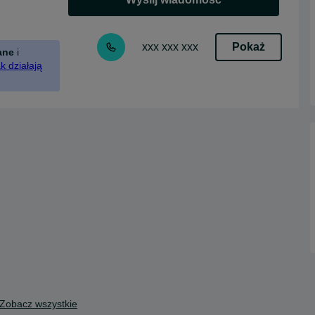
Pokaż
xxx xxx xxx
ane
i
k działają
Zobacz wszystkie