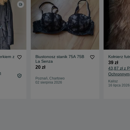
erkiem z
Biustonosz stanik 75A 75B
Kołnierz fut
La Senza
39 zł
20 zł
43,87 zł z 
m
Ochronnym
Poznań, Chartowo
Kalisz
02 sierpnia 2026
16 lipca 2026