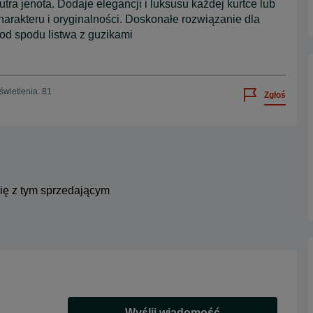
tra jenota. Dodaje elegancji i luksusu każdej kurtce lub
harakteru i oryginalności. Doskonałe rozwiązanie dla
od spodu listwa z guzikami
wietlenia: 81
Zgłoś
się z tym sprzedającym
Wyślij wiadomość