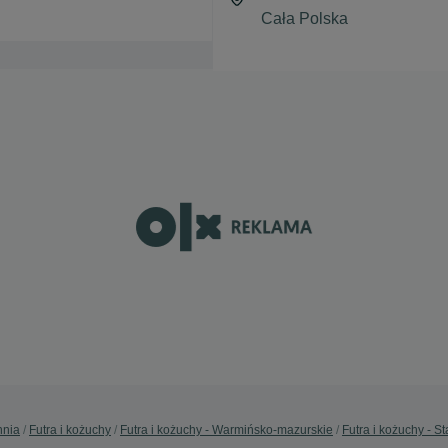
hnia
Futra i kożuchy
Futra i kożuchy - Warmińsko-mazurskie
Futra i kożuchy - S