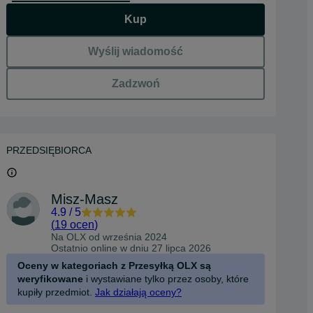
Kup
Wyślij wiadomość
Zadzwoń
PRZEDSIĘBIORCA
Misz-Masz
4.9
/
5
(
19 ocen
)
Na OLX od
września 2024
Ostatnio online w dniu 27 lipca 2026
Oceny w kategoriach z Przesyłką OLX są
weryfikowane
i wystawiane tylko przez osoby, które
kupiły przedmiot.
Jak działają oceny?