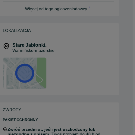
Więcej od tego ogłoszeniodawcy
LOKALIZACJA
Stare Jabłonki
,
Warmińsko-mazurskie
ZWROTY
PAKIET OCHRONNY
Zwróć przedmiot, jeśli jest uszkodzony lub
niezgodny z opisem.
Zgłoś problem do 48 h od