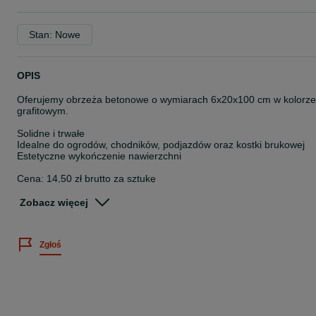
Stan: Nowe
OPIS
Oferujemy obrzeża betonowe o wymiarach 6x20x100 cm w kolorze
grafitowym.
Solidne i trwałe
Idealne do ogrodów, chodników, podjazdów oraz kostki brukowej
Estetyczne wykończenie nawierzchni
Cena: 14,50 zł brutto za sztukę
Przy zakupie większych ilości możliwość negocjacji ceny.
Zobacz więcej
Cena nie uwzględnia kosztów transportu.
Zgłoś
Zapraszam do kontaktu i współpracy!
Zapraszamy do odwiedzin ogrodu wystawowego w miejscowości
Nuna 199 (trasa z Nasielska w kierunku Legionowa) podana
lokalizacja dotyczy transportu/wysyłki