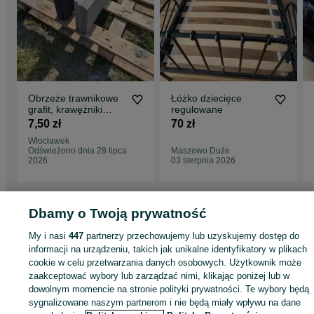
Obrzeże trawnikowe
Łóżko dziecięce
grafit, krawężniki
regulowane
grafitowe/inne kolory
7,50 zł
70 zł
PRODUCENT
Włocławek
Odświeżono dnia 28 lipca
Maszewo Duże
2026
03 sierpnia 2026
Dbamy o Twoją prywatność
Strona główna
Dom i Ogród
Ogród
Architektura ogrodowa
Kostki brukowe
My i nasi
447
partnerzy przechowujemy lub uzyskujemy dostęp do
Kostki brukowe - Mazowieckie
Kostki brukowe - Płońsk
informacji na urządzeniu, takich jak unikalne identyfikatory w plikach
cookie w celu przetwarzania danych osobowych. Użytkownik może
KATEGORIA
zaakceptować wybory lub zarządzać nimi, klikając poniżej lub w
dowolnym momencie na stronie polityki prywatności. Te wybory będą
sygnalizowane naszym partnerom i nie będą miały wpływu na dane
ID:
1054975932
Wyświetlenia: 2