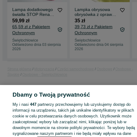
Lampa dodatkowego
Lampka obrysowa
światła STOP Renault
obrysówka z oprawką
Master Opel Movano
Renault Master Opel
59,99 zł
35 zł
NOWA
Movano NV400
65,59 zł z Pakietem
39,73 zł z Pakietem
Ochronnym
Ochronnym
Świętochłowice
Świętochłowice
Odświeżono dnia 03 sierpnia
Odświeżono dnia 04 sierpnia
2026
2026
Strona główna
Motoryzacja
Części samochodowe
Osobowe
Osobowe -
Śląskie
Osobowe - Świętochłowice
KATEGORIA
Dbamy o Twoją prywatność
My i nasi
447
partnerzy przechowujemy lub uzyskujemy dostęp do
ID:
1069390534
informacji na urządzeniu, takich jak unikalne identyfikatory w plikach
cookie w celu przetwarzania danych osobowych. Użytkownik może
zaakceptować wybory lub zarządzać nimi, klikając poniżej lub w
Kup
dowolnym momencie na stronie polityki prywatności. Te wybory będą
sygnalizowane naszym partnerom i nie będą miały wpływu na dane