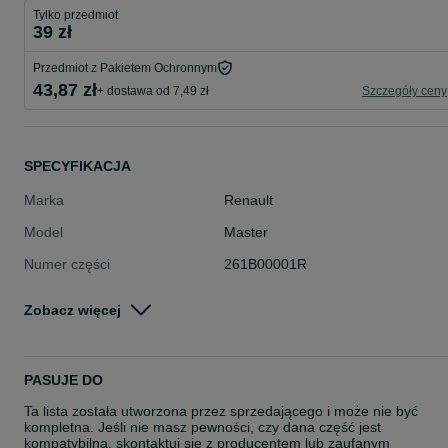
Tylko przedmiot
39 zł
Przedmiot z Pakietem Ochronnym
43,87 zł
+ dostawa od 7,49 zł
Szczegóły ceny
SPECYFIKACJA
Marka
Renault
Model
Master
Numer części
261B00001R
Typ części
Oświetlenie > Lampy obrysowe
Zobacz więcej
Okres gwarancji (w
24
miesiącach)
Stan
Nowe
PASUJE DO
Rodzaj
Oświetlenie
Ta lista została utworzona przez sprzedającego i może nie być
kompletna. Jeśli nie masz pewności, czy dana część jest
kompatybilna, skontaktuj się z producentem lub zaufanym