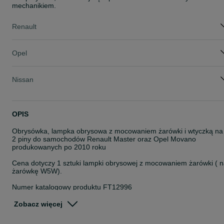
mechanikiem.
Renault
Opel
Nissan
OPIS
Obrysówka, lampka obrysowa z mocowaniem żarówki i wtyczką na
2 piny do samochodów Renault Master oraz Opel Movano
produkowanych po 2010 roku
Cena dotyczy 1 sztuki lampki obrysowej z mocowaniem żarówki ( 
żarówkę W5W).
Numer katalogowy produktu FT12996
Producent FAST
Zobacz więcej
Część jest fabrycznie nowa, nie używana, nie zakładana.