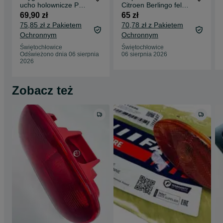
ucho holownicze PSA
Citroen Berlingo felga
Ducato Movano
15 98136143VV
69,90 zł
65 zł
1612882780 długie
oryginał
75,85 zł z Pakietem
70,78 zł z Pakietem
Ochronnym
Ochronnym
Świętochłowice
Świętochłowice
Odświeżono dnia 06 sierpnia
06 sierpnia 2026
2026
Zobacz też