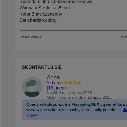
Sprzedam obrus bożonarodzeniowy
Wymiary Średnica 29 cm
Kolor Biały czerwony
Stan bardzo dobry
ID:
831209631
Wyś
SKONTAKTUJ SIĘ
Anna
5.0
/
5
(
19 ocen
)
Na OLX od
sierpnia 2016
Ostatnio online w dniu 15 lipca 2026
Oceny w kategoriach z Przesyłką OLX są weryfikow
wystawiane tylko przez osoby, które kupiły przedmiot.
Ja
oceny?