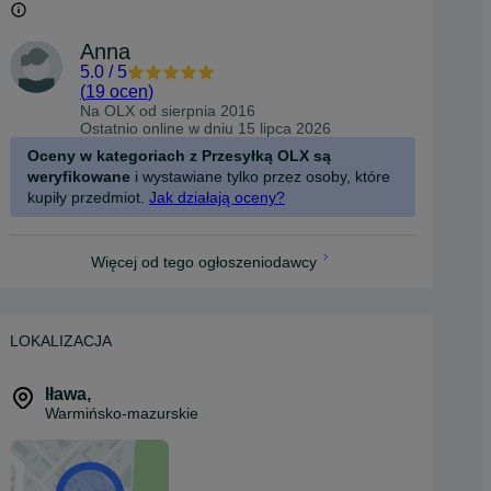
Anna
5.0
/
5
(
19 ocen
)
Na OLX od
sierpnia 2016
Ostatnio online w dniu 15 lipca 2026
Oceny w kategoriach z Przesyłką OLX są
weryfikowane
i wystawiane tylko przez osoby, które
kupiły przedmiot.
Jak działają oceny?
Więcej od tego ogłoszeniodawcy
LOKALIZACJA
Iława
,
Warmińsko-mazurskie