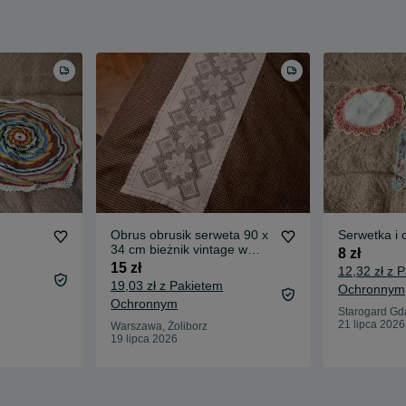
Obrus obrusik serweta 90 x
Serwetka i
34 cm bieżnik vintage w
8 zł
gwiazdki Wielkanoc
15 zł
12,32 zł z 
19,03 zł z Pakietem
Ochronnym
Ochronnym
Starogard Gd
21 lipca 2026
Warszawa, Żoliborz
19 lipca 2026