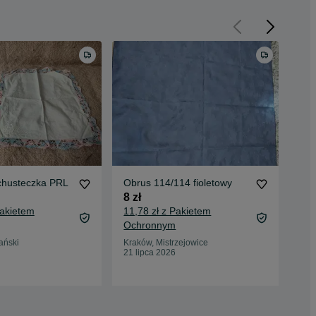
 chusteczka PRL
Obrus 114/114 fioletowy
Ser
vin
8 zł
12 
Pakietem
11,78 zł z Pakietem
16,
Ochronnym
Oc
ański
Kraków, Mistrzejowice
21 lipca 2026
Ole
15 