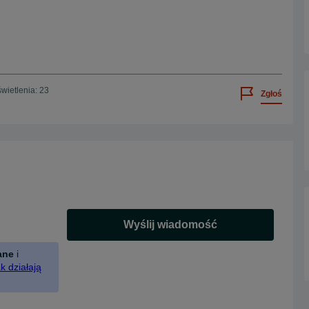
wietlenia: 23
Zgłoś
Wyślij wiadomość
ane
i
k działają