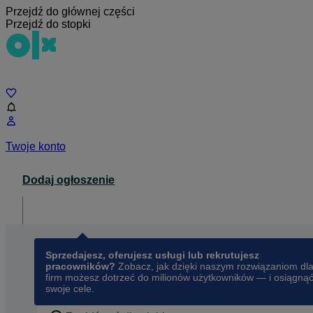
Przejdź do głównej części
Przejdź do stopki
Czat
Twoje konto
Dodaj ogłoszenie
Dla biznesu
opens in a new tab
Sprzedajesz, oferujesz usługi lub rekrutujesz
pracowników?
Zobacz, jak dzięki naszym rozwiązaniom dl
firm możesz dotrzeć do milionów użytkowników — i osiągną
swoje cele.