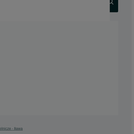
Szukaj
lnicze - Iława