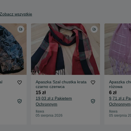
Zobacz wszystkie
al
Apaszka Szal chustka krata
Apaszka chu
czarno czerwca
różowa
15 zł
6 zł
19,03 zł z Pakietem
9,71 zł z P
Ochronnym
Ochronnym
Iława
Iława
05 sierpnia 2026
05 sierpnia 2