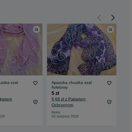
stka szal
Apaszka chustka szal
Chu
fioletowy
róż
5 zł
6 z
akietem
8,68 zł z Pakietem
9,7
Ochronnym
Oc
Iława
Iła
026
05 sierpnia 2026
05 