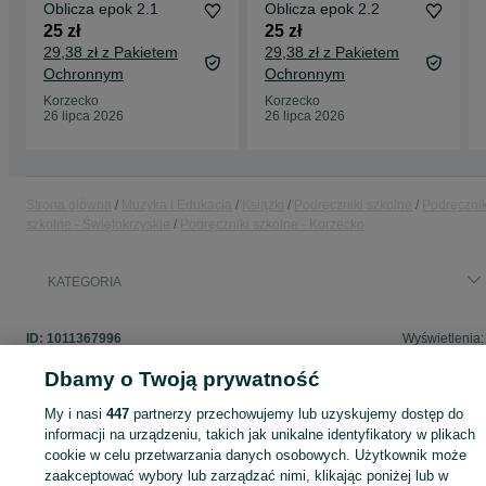
Oblicza epok 2.1
Oblicza epok 2.2
25 zł
25 zł
29,38 zł z Pakietem
29,38 zł z Pakietem
Ochronnym
Ochronnym
Korzecko
Korzecko
26 lipca 2026
26 lipca 2026
Strona główna
Muzyka i Edukacja
Książki
Podręczniki szkolne
Podręcznik
szkolne - Świętokrzyskie
Podręczniki szkolne - Korzecko
KATEGORIA
ID:
1011367996
Wyświetlenia:
Dbamy o Twoją prywatność
My i nasi
447
partnerzy przechowujemy lub uzyskujemy dostęp do
informacji na urządzeniu, takich jak unikalne identyfikatory w plikach
Zaloguj się lub załóż konto na OLX, aby skontaktować się z t
cookie w celu przetwarzania danych osobowych. Użytkownik może
sprzedającym
zaakceptować wybory lub zarządzać nimi, klikając poniżej lub w