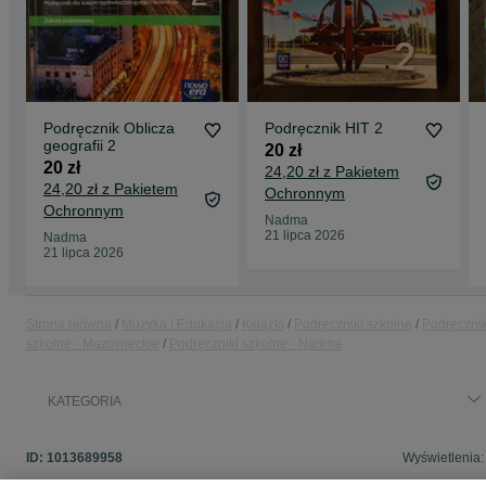
Podręcznik Oblicza
Podręcznik HIT 2
geografii 2
20 zł
20 zł
24,20 zł z Pakietem
24,20 zł z Pakietem
Ochronnym
Ochronnym
Nadma
21 lipca 2026
Nadma
21 lipca 2026
Strona główna
Muzyka i Edukacja
Książki
Podręczniki szkolne
Podręcznik
szkolne - Mazowieckie
Podręczniki szkolne - Nadma
KATEGORIA
ID:
1013689958
Wyświetlenia: