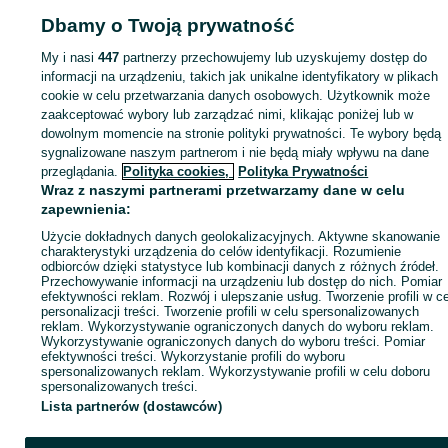
Dbamy o Twoją prywatność
My i nasi
447
partnerzy przechowujemy lub uzyskujemy dostęp do
Zaloguj się lub załóż konto na OLX, aby skontaktować się z t
informacji na urządzeniu, takich jak unikalne identyfikatory w plikach
sprzedającym
cookie w celu przetwarzania danych osobowych. Użytkownik może
zaakceptować wybory lub zarządzać nimi, klikając poniżej lub w
dowolnym momencie na stronie polityki prywatności. Te wybory będą
Zaloguj się / Załóż konto
sygnalizowane naszym partnerom i nie będą miały wpływu na dane
przeglądania.
Polityka cookies,
Polityka Prywatności
Wraz z naszymi partnerami przetwarzamy dane w celu
Wyślij wiadomość
Kup
zapewnienia:
Użycie dokładnych danych geolokalizacyjnych. Aktywne skanowanie
charakterystyki urządzenia do celów identyfikacji. Rozumienie
odbiorców dzięki statystyce lub kombinacji danych z różnych źródeł.
Przechowywanie informacji na urządzeniu lub dostęp do nich. Pomiar
efektywności reklam. Rozwój i ulepszanie usług. Tworzenie profili w c
personalizacji treści. Tworzenie profili w celu spersonalizowanych
reklam. Wykorzystywanie ograniczonych danych do wyboru reklam.
Wykorzystywanie ograniczonych danych do wyboru treści. Pomiar
efektywności treści. Wykorzystanie profili do wyboru
spersonalizowanych reklam. Wykorzystywanie profili w celu doboru
spersonalizowanych treści.
Lista partnerów (dostawców)