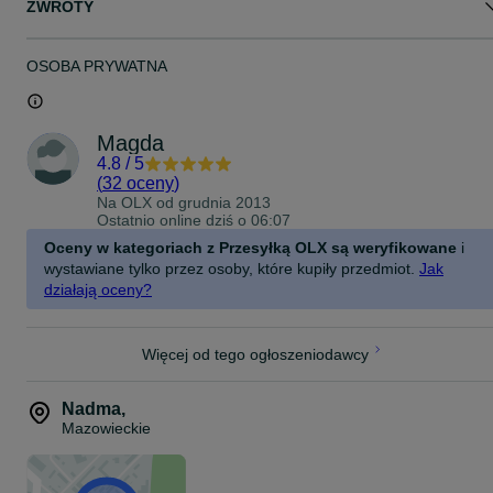
ZWROTY
OSOBA PRYWATNA
Magda
4.8
/
5
(
32 oceny
)
Na OLX od
grudnia 2013
Ostatnio online dziś o 06:07
Oceny w kategoriach z Przesyłką OLX są weryfikowane
i
wystawiane tylko przez osoby, które kupiły przedmiot.
Jak
działają oceny?
Więcej od tego ogłoszeniodawcy
Nadma
,
Mazowieckie