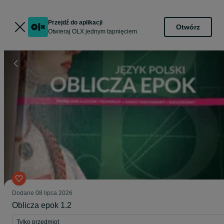
Przejdź do aplikacji
Otwórz
Otwieraj OLX jednym tapnięciem
Dodane
08 lipca 2026
Oblicza epok 1.2
Tylko przedmiot