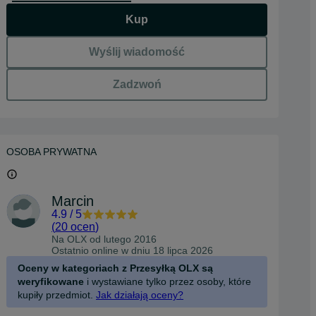
Kup
Wyślij wiadomość
Zadzwoń
OSOBA PRYWATNA
Marcin
4.9
/
5
(
20 ocen
)
Na OLX od
lutego 2016
Ostatnio online w dniu 18 lipca 2026
Oceny w kategoriach z Przesyłką OLX są
weryfikowane
i wystawiane tylko przez osoby, które
kupiły przedmiot.
Jak działają oceny?