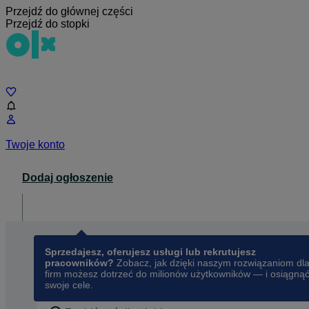
Przejdź do głównej części
Przejdź do stopki
Czat
Twoje konto
Dodaj ogłoszenie
Dla biznesu
opens in a new tab
Sprzedajesz, oferujesz usługi lub rekrutujesz
pracowników?
Zobacz, jak dzięki naszym rozwiązaniom dl
firm możesz dotrzeć do milionów użytkowników — i osiągną
swoje cele.