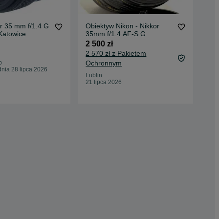
r 35 mm f/1.4 G
Obiektyw Nikon - Nikkor
Nik
Katowice
35mm f/1.4 AF-S G
oka
2 500 zł
1 9
2 570 zł z Pakietem
2 0
b
Ochronnym
Oc
nia 28 lipca 2026
Lublin
Poz
21 lipca 2026
12 