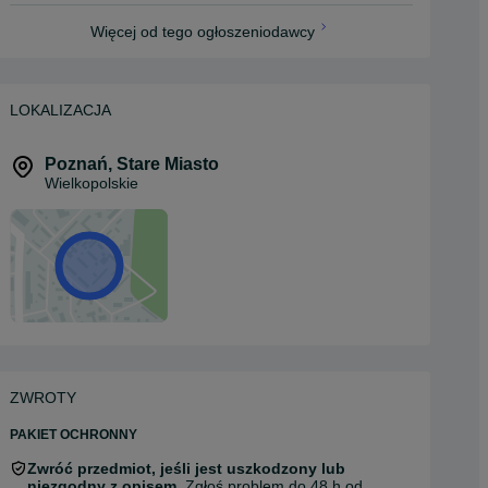
Więcej od tego ogłoszeniodawcy
LOKALIZACJA
Poznań
,
Stare Miasto
Wielkopolskie
ZWROTY
PAKIET OCHRONNY
Zwróć przedmiot, jeśli jest uszkodzony lub
niezgodny z opisem.
Zgłoś problem do 48 h od