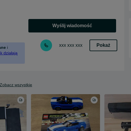
Wyślij wiadomość
Pokaż
xxx xxx xxx
ane
i
k działają
Zobacz wszystkie