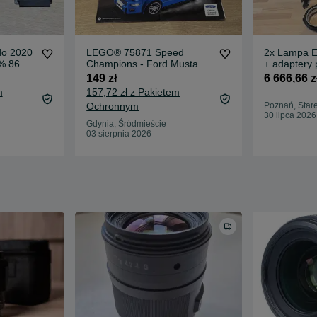
do 2020
LEGO® 75871 Speed
2x Lampa E
% 86
Champions - Ford Mustang
+ adaptery 
GT
EL-Skyport
149 zł
6 666,66 z
Sony) + sta
m
157,72 zł z Pakietem
Ochronnym
Poznań, Star
30 lipca 2026
Gdynia, Śródmieście
03 sierpnia 2026