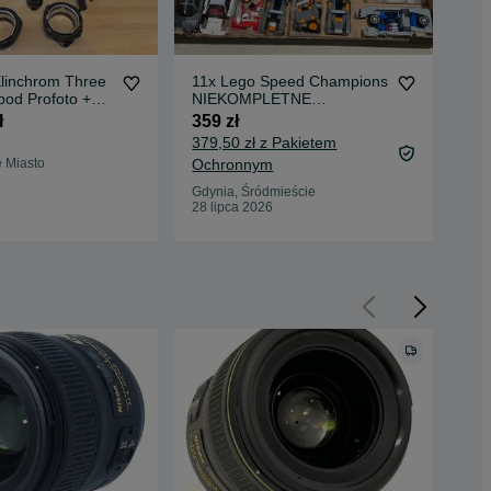
linchrom Three
11x Lego Speed Champions
ORI
pod Profoto +
NIEKOMPLETNE
Poi
 (ELSP-HS pod
Złomowisko
za
ł
359 zł
3 4
tywy + case
379,50 zł z Pakietem
e Miasto
Ochronnym
Poz
28 
Gdynia, Śródmieście
28 lipca 2026