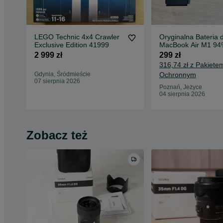
LEGO Technic 4x4 Crawler
Oryginalna Bateria 
Exclusive Edition 41999
MacBook Air M1 94
cykli A2389 A2337
2 999 zł
299 zł
316,74 zł z Pakiete
Gdynia, Śródmieście
Ochronnym
07 sierpnia 2026
Poznań, Jeżyce
04 sierpnia 2026
Zobacz też