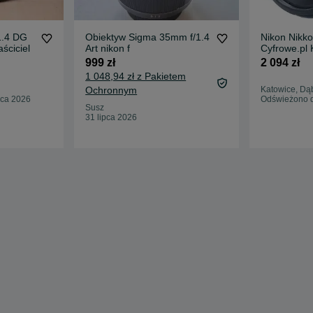
1.4 DG
Obiektyw Sigma 35mm f/1.4
Nikon Nikko
ściciel
Art nikon f
Cyfrowe.pl 
999 zł
2 094 zł
1 048,94 zł z Pakietem
Ochronnym
Katowice, Dą
pca 2026
Odświeżono d
Susz
31 lipca 2026