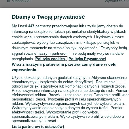
ID:
939999229
Wyświetlenia: 
Dbamy o Twoją prywatność
My i nasi
447
partnerzy przechowujemy lub uzyskujemy dostęp do
Zaloguj się lub załóż konto na OLX, aby skontaktować się z t
informacji na urządzeniu, takich jak unikalne identyfikatory w plikach
sprzedającym
cookie w celu przetwarzania danych osobowych. Użytkownik może
zaakceptować wybory lub zarządzać nimi, klikając poniżej lub w
dowolnym momencie na stronie polityki prywatności. Te wybory będą
Zaloguj się / Załóż konto
sygnalizowane naszym partnerom i nie będą miały wpływu na dane
przeglądania.
Polityka cookies,
Polityka Prywatności
Wraz z naszymi partnerami przetwarzamy dane w celu
Kup
zapewnienia:
Użycie dokładnych danych geolokalizacyjnych. Aktywne skanowanie
charakterystyki urządzenia do celów identyfikacji. Rozumienie
odbiorców dzięki statystyce lub kombinacji danych z różnych źródeł.
Przechowywanie informacji na urządzeniu lub dostęp do nich. Pomiar
efektywności reklam. Rozwój i ulepszanie usług. Tworzenie profili w c
personalizacji treści. Tworzenie profili w celu spersonalizowanych
reklam. Wykorzystywanie ograniczonych danych do wyboru reklam.
Wykorzystywanie ograniczonych danych do wyboru treści. Pomiar
efektywności treści. Wykorzystanie profili do wyboru
spersonalizowanych reklam. Wykorzystywanie profili w celu doboru
spersonalizowanych treści.
Lista partnerów (dostawców)