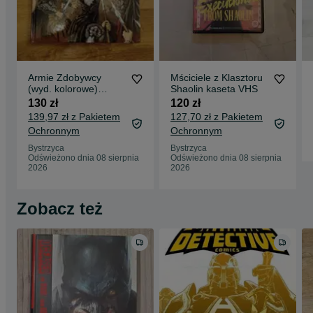
Armie Zdobywcy
Mściciele z Klasztoru
(wyd. kolorowe)
Shaolin kaseta VHS
Studio Lain
130 zł
120 zł
139,97 zł z Pakietem
127,70 zł z Pakietem
Ochronnym
Ochronnym
Bystrzyca
Bystrzyca
Odświeżono dnia 08 sierpnia
Odświeżono dnia 08 sierpnia
2026
2026
Zobacz też