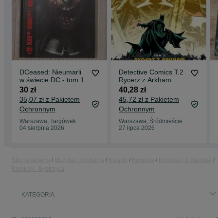
DCeased: Nieumarli
Detective Comics T.2
w świecie DC - tom 1
Rycerz z Arkham
Egmont Peter J.
30 zł
40,28 zł
Tomasi Rok wydani
35,07 zł z Pakietem
45,72 zł z Pakietem
Ochronnym
Ochronnym
Warszawa, Targówek
Warszawa, Śródmieście
04 sierpnia 2026
27 lipca 2026
Strona główna
Muzyka i Edukacja
Książki
Komiksy
Komiksy - Lubelskie
Komiksy - Bystrzyca
KATEGORIA