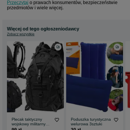
Przeczytaj
 o prawach konsumentów, bezpieczeństwie 
przedmiotów i wiele więcej.
Więcej od tego ogłoszeniodawcy
Zobacz wszystkie
Plecak taktyczny
Poduszka turystyczna
wojskowy militarny
welurowa 3sztuki
survival turystyczny
99 zł
30 zł