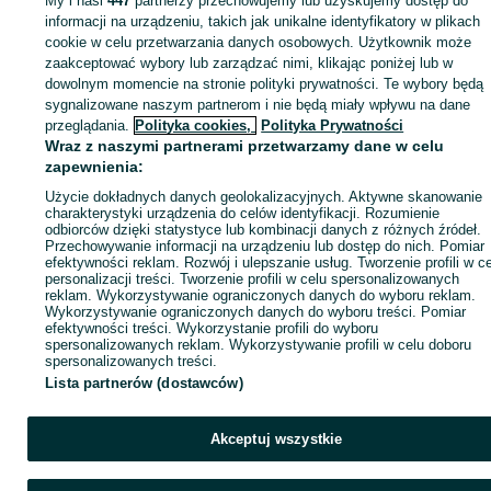
My i nasi
447
partnerzy przechowujemy lub uzyskujemy dostęp do
informacji na urządzeniu, takich jak unikalne identyfikatory w plikach
cookie w celu przetwarzania danych osobowych. Użytkownik może
Zaloguj się / Załóż konto
zaakceptować wybory lub zarządzać nimi, klikając poniżej lub w
dowolnym momencie na stronie polityki prywatności. Te wybory będą
sygnalizowane naszym partnerom i nie będą miały wpływu na dane
Wyślij wiadomość
Kup
przeglądania.
Polityka cookies,
Polityka Prywatności
Wraz z naszymi partnerami przetwarzamy dane w celu
zapewnienia:
Użycie dokładnych danych geolokalizacyjnych. Aktywne skanowanie
charakterystyki urządzenia do celów identyfikacji. Rozumienie
odbiorców dzięki statystyce lub kombinacji danych z różnych źródeł.
Przechowywanie informacji na urządzeniu lub dostęp do nich. Pomiar
efektywności reklam. Rozwój i ulepszanie usług. Tworzenie profili w c
personalizacji treści. Tworzenie profili w celu spersonalizowanych
reklam. Wykorzystywanie ograniczonych danych do wyboru reklam.
Wykorzystywanie ograniczonych danych do wyboru treści. Pomiar
efektywności treści. Wykorzystanie profili do wyboru
spersonalizowanych reklam. Wykorzystywanie profili w celu doboru
spersonalizowanych treści.
Lista partnerów (dostawców)
Akceptuj wszystkie