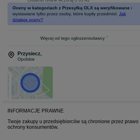
Ostatnio online wczoraj o 05:42
• Kolor: mix
• Materiał: stal, tworzywo sztuczne
Oceny w kategoriach z Przesyłką OLX są weryfikowane
i
• Rodzaj: łamany
wystawiane tylko przez osoby, które kupiły przedmiot.
Jak
• W opakowaniu: 12 szt.
działają oceny?
Więcej od tego ogłoszeniodawcy
Przysiecz
,
Opolskie
INFORMACJE PRAWNE
Twoje zakupy u przedsiębiorców są chronione przez prawo 
ochrony konsumentów.