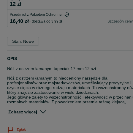
12 zł
Przedmiot z Pakietem Ochronnym
16,40 zł
+ dostawa od 3,99 zł
Szczegóły ceny
Stan: Nowe
OPIS
Nóż z ostrzem łamanym tapeciak 17 mm 12 szt.
Nóż z ostrzem łamanym to nieoceniony narzędzie dla
profesjonalistów oraz majsterkowiczów, umożliwiający precyzyjne i
czyste cięcia w różnego rodzaju materiałach. To wszechstronny nó
który znajdzie zastosowanie w wielu dziedzinach.
Jego główne zalety to wszechstronność i efektywność w przecinani
rozmaitych materiałów. Z powodzeniem przetnie taśmę klejącą,
karton, papier, plastik, folię malarską, izolację, tapety, okleiny, płyty
kartonowo-gipsowe, tkaniny oraz skóry. Dzięki szerokiemu
Zobacz więcej
zakresowi zastosowań, ten nóż jest nieoceniony zarówno w pracy
zawodowej, jak i w domowych projektach. Ostrze o szerokości 18
mm zapewnia dokładność cięcia oraz możliwość łatwego
Zgłoś
dostosowania długości ostrza poprzez system łamania. Długość