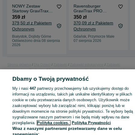
NOWY Zestaw
Ravensburger
Startowy GraviTrax
GraviTrax PRO
SKYTRAX XXL tor
Drop'n'Roll 27463
359 zł
350 zł
kulkowy
zestaw startowy linii
379,50 zł z Pakietem
370,09 zł z Pakietem
Ravensburger
PRO (niekompletny)
Ochronnym
Ochronnym
Białystok, Dojlidy Górne
Gdańsk, Przymorze Małe
Odświeżono dnia 08 sierpnia
07 sierpnia 2026
2026
Strona główna
Dla Dzieci
Zabawki
Zabawki edukacyjne
Zabawki
edukacyjne - Podlaskie
Zabawki edukacyjne - Białystok
Zabawki edukacyjn
- Dojlidy Górne
Dbamy o Twoją prywatność
My i nasi
447
partnerzy przechowujemy lub uzyskujemy dostęp do
KATEGORIA
informacji na urządzeniu, takich jak unikalne identyfikatory w plikach
cookie w celu przetwarzania danych osobowych. Użytkownik może
zaakceptować wybory lub zarządzać nimi, klikając poniżej lub w
ID:
1052901884
Wyświetlenia: 
dowolnym momencie na stronie polityki prywatności. Te wybory będą
sygnalizowane naszym partnerom i nie będą miały wpływu na dane
przeglądania.
Polityka cookies,
Polityka Prywatności
Kup
Wraz z naszymi partnerami przetwarzamy dane w celu
zapewnienia: