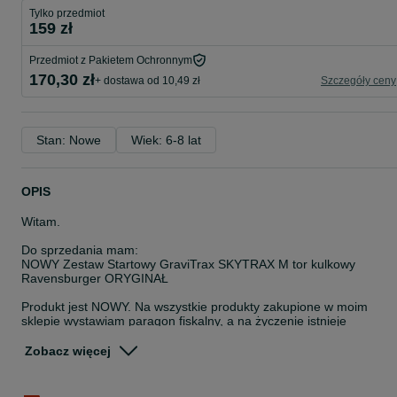
Tylko przedmiot
159 zł
Przedmiot z Pakietem Ochronnym
170,30 zł
+ dostawa od 10,49 zł
Szczegóły ceny
Stan: Nowe
Wiek: 6-8 lat
OPIS
Witam.
Do sprzedania mam:
NOWY Zestaw Startowy GraviTrax SKYTRAX M tor kulkowy
Ravensburger ORYGINAŁ
Produkt jest NOWY. Na wszystkie produkty zakupione w moim
sklepie wystawiam paragon fiskalny, a na życzenie istnieje
możliwość wystawienia FV.
Zobacz więcej
Istnieje możliwość wysyłki OLX. Paczki są wysyłane maksymalnie 
ciągu jednego dnia roboczego. W przypadku zamówień z przysyłką
InPost złożonych do godz. 14 – wysyłka tego samego dnia.