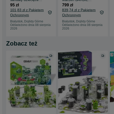
Crocs Crocband Kids
Dream House wys.
95 zł
799 zł
r. 22/23
114cm akcesoria
101,83 zł z Pakietem
839,74 zł z Pakietem
HMX10
Ochronnym
Ochronnym
Białystok, Dojlidy Górne
Białystok, Dojlidy Górne
Odświeżono dnia 08 sierpnia
Odświeżono dnia 08 sierpnia
2026
2026
Zobacz też