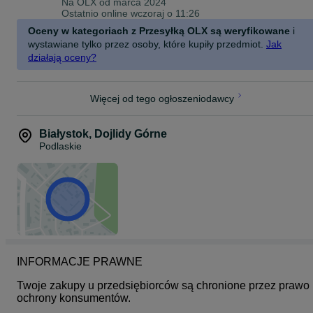
Na OLX od
marca 2024
Dane osoby odpowiedzialnej: jak wyżej
Ostatnio online wczoraj o 11:26
Ostrzeżenia dot. Bezpieczeństwa: Ostrzeżenie. Nieodpowiednie dl
dzieci poniżej 3 roku życia. Małe części. Ryzyko zadławienia.
Oceny w kategoriach z Przesyłką OLX są weryfikowane
i
wystawiane tylko przez osoby, które kupiły przedmiot.
Jak
działają oceny?
Więcej od tego ogłoszeniodawcy
Białystok
,
Dojlidy Górne
Podlaskie
INFORMACJE PRAWNE
Twoje zakupy u przedsiębiorców są chronione przez prawo 
ochrony konsumentów.