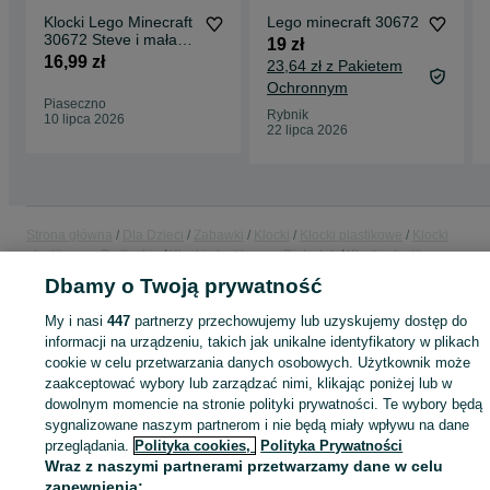
Klocki Lego Minecraft
Lego minecraft 30672
30672 Steve i mała
19 zł
panda 35 elementów
16,99 zł
23,64 zł z Pakietem
Ochronnym
Piaseczno
Rybnik
10 lipca 2026
22 lipca 2026
Strona główna
Dla Dzieci
Zabawki
Klocki
Klocki plastikowe
Klocki
plastikowe - Podlaskie
Klocki plastikowe - Białystok
Klocki plastikowe -
Dojlidy Górne
Dbamy o Twoją prywatność
My i nasi
447
partnerzy przechowujemy lub uzyskujemy dostęp do
KATEGORIA
informacji na urządzeniu, takich jak unikalne identyfikatory w plikach
cookie w celu przetwarzania danych osobowych. Użytkownik może
zaakceptować wybory lub zarządzać nimi, klikając poniżej lub w
ID:
1058735555
Wyświetlenia:
dowolnym momencie na stronie polityki prywatności. Te wybory będą
sygnalizowane naszym partnerom i nie będą miały wpływu na dane
przeglądania.
Polityka cookies,
Polityka Prywatności
Kup
Wraz z naszymi partnerami przetwarzamy dane w celu
zapewnienia: