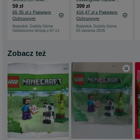
Monster Truck
Jack Wolfskin Vojo
59 zł
399 zł
Batman Pojazd
Tour Texapore Mid r
65,35 zł z Pakietem
416,47 zł z Pakietem
terenowy 1:24
41
Ochronnym
Ochronnym
Białystok, Dojlidy Górne
Białystok, Dojlidy Górne
Odświeżono dzisiaj o 07:13
05 sierpnia 2026
Zobacz też