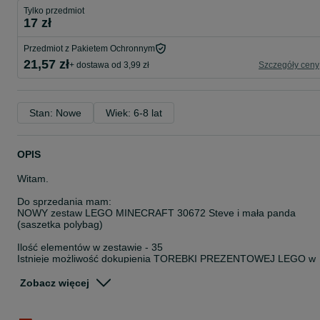
Tylko przedmiot
17 zł
Przedmiot z Pakietem Ochronnym
21,57 zł
+ dostawa od 3,99 zł
Szczegóły ceny
Stan: Nowe
Wiek: 6-8 lat
OPIS
Witam.
Do sprzedania mam:
NOWY zestaw LEGO MINECRAFT 30672 Steve i mała panda
(saszetka polybag)
Ilość elementów w zestawie - 35
Istnieje możliwość dokupienia TOREBKI PREZENTOWEJ LEGO w
odpowiednim rozmiarze (mała 2zł, średnia 3zł, duża 4zł) – przed
zakupem proszę o informację. Wtedy podwyższę cenę ogłoszenia.
Zobacz więcej
UWAGA – CENY KLOCKÓW LEGO NIE PODLEGAJĄ
NEGOCJACJOM!