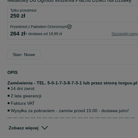
Metalowy Do Ogrodu Wożenia Piachu Dzieci Na Działkę
Tylko przedmiot
250 zł
Przedmiot z Pakietem Ochronnym
264 zł
+ dostawa od 19,99 zł
Szczegóły ceny
Stan: Nowe
OPIS
Zamówienia - TEL. 5-0-1-7-3-8-7-3-1 lub przez stronę torgus.pl
◾ 14 dni zwrot
◾ 2 lata gwarancji
◾ Faktura VAT
◾ Wysyłka za pobraniem - zamów przed 15:00 - dostawa jutro!
--- --- --- --- --- --- --- --- --- --- --- --- --- --- --- --- --- --- --- --- --- ---
Wielozadaniowy wózek transportowy ogrodowy - NOWY
Zobacz więcej
DLACZEGO WARTO WYBRAĆ TEN WÓZEK?