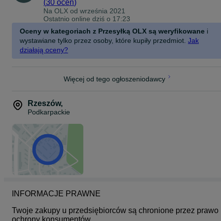
(
30 ocen
)
• Dodatkowe akcesoria: Śrubokręt, 2x klucz płaski (13" i 19")
Na OLX od
września 2021
• Instrukcja montażu
Ostatnio online dziś o 17:23
Jak zamówić?
Oceny w kategoriach z Przesyłką OLX są weryfikowane
i
• wejdź na stronę torgus.pl - 24/7
wystawiane tylko przez osoby, które kupiły przedmiot.
Jak
• zadzwoń lub napisz wiadomość 8:00-18:00
działają oceny?
--- --- --- --- --- --- --- --- --- --- --- --- --- --- --- --- --- --- --- --- --- ---
WYSYŁKA:
◼ Dostawa za pobraniem: 30 zł
Więcej od tego ogłoszeniodawcy
◼ Dostawa z przedpłatą na konto: 25 zł
◼ Odbiór osobisty: 06-456 Ojrzeń, ul. Ciechanowska 17 (po
wcześniejszym umówieniu)
Rzeszów
,
Podkarpackie
INFORMACJE PRAWNE
Twoje zakupy u przedsiębiorców są chronione przez prawo 
ochrony konsumentów.