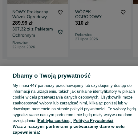
NOWY Praktyczny
WÓZEK
Wózek Ogrodowy
OGRODOWY
Taczka Wywrotka
przyczepka 400kg
289,99 zł
310 zł
Przyczepka 3w1
uchwyt haka + wkład
307,32 zł z Pakietem
300kg
Ochronnym
Dębowiec
27 lipca 2026
Rzeszów
22 lipca 2026
Strona główna
Dom i Ogród
Ogród
Narzędzia ogrodowe
Taczki
Taczki -
Podkarpackie
Taczki - Rzeszów
Dbamy o Twoją prywatność
My i nasi
447
partnerzy przechowujemy lub uzyskujemy dostęp do
KATEGORIA
informacji na urządzeniu, takich jak unikalne identyfikatory w plikach
cookie w celu przetwarzania danych osobowych. Użytkownik może
zaakceptować wybory lub zarządzać nimi, klikając poniżej lub w
ID:
1061847393
Wyświetlenia: 8
dowolnym momencie na stronie polityki prywatności. Te wybory będą
sygnalizowane naszym partnerom i nie będą miały wpływu na dane
przeglądania.
Polityka cookies,
Polityka Prywatności
Kup
Wraz z naszymi partnerami przetwarzamy dane w celu
zapewnienia: