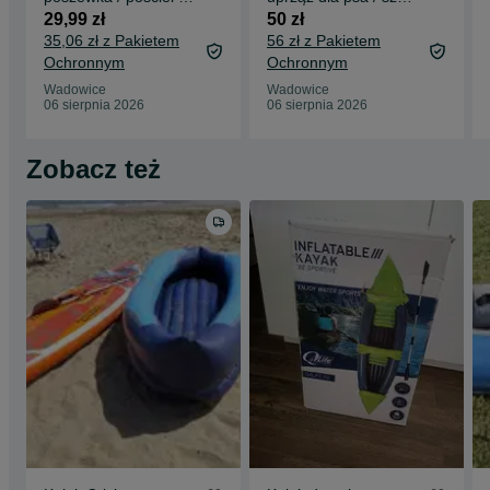
160x200x40CM
/ smycz ! L ! 1016 !
29,99 zł
50 zł
!A2623! OKAZJA!
OKAZJA!
35,06 zł z Pakietem
56 zł z Pakietem
Ochronnym
Ochronnym
Wadowice
Wadowice
06 sierpnia 2026
06 sierpnia 2026
Zobacz też