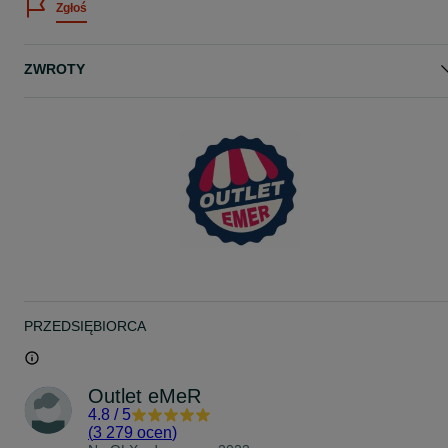
Zgłoś
Cena katalogowa: 180,00zł, u Nas tylko 69,99zł!
Wymiary podane na zdjęciu
ZWROTY
W razie dodatkowych pytań zapraszam na priv.
Wysyłka:
1. Kurier DPD - Wpłata na konto: 16,99zł
2. Kurier DPD - Pobranie - 17,99zł
DOSTĘPNA PRZESYŁKA OLX !!!
ODBIÓR OSOBISTY W NASZYM MAGAZYNIE !
Wałowa 28/1,
34-100 Wadowice
Od poniedziałku do piątku w godzinach 7:00-15:00.
SZUKAJ NAS NA FACEBOOKU
PRZEDSIĘBIORCA
Outlet eMeR
ZAPRASZAMY DO ZAKUPÓW !!!
Outlet eMeR
KOD: 1166
4.8
/
5
(
3 279 ocen
)