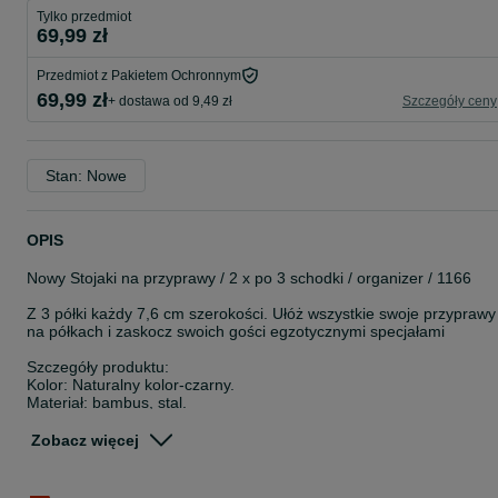
Tylko przedmiot
69,99 zł
Przedmiot z Pakietem Ochronnym
69,99 zł
+ dostawa od 9,49 zł
Szczegóły ceny
Stan: Nowe
OPIS
Nowy Stojaki na przyprawy / 2 x po 3 schodki / organizer / 1166
Z 3 półki każdy 7,6 cm szerokości. Ułóż wszystkie swoje przyprawy
na półkach i zaskocz swoich gości egzotycznymi specjałami
Szczegóły produktu:
Kolor: Naturalny kolor-czarny.
Materiał: bambus, stal.
Wymiary dużego regału: 32 x 24,5 x 11,2 cm (dł. x szer. x wys.).
Wymiary małej półki: 32 x 24 x 9,5 cm (dł. x szer. x wys.).
Zobacz więcej
Szerokość półki: 7,6 cm
Waga: 1,2 kg.
Maks. obciążenie statyczne każdej półki: 3 kg.