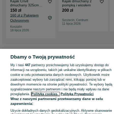
Kajak Crivit
Kajak dmuchany z
dmuchany 325cm
pompką i wiosłem
dwuosobowy
150 zł
200 zł
160 zł z Pakietem
Ochronnym
Szczecin, Centrum
11 lipca 2026
Koszalin
18 lipca 2026
Strona główna
Dom i Ogród
Wyposażenie wnętrz
Przybory kuchenne
Pozostałe
Pozostałe - Małopolskie
Pozostałe - Wadowice
Dbamy o Twoją prywatność
My i nasi
447
partnerzy przechowujemy lub uzyskujemy dostęp do
KATEGORIA
informacji na urządzeniu, takich jak unikalne identyfikatory w plikach
cookie w celu przetwarzania danych osobowych. Użytkownik może
zaakceptować wybory lub zarządzać nimi, klikając poniżej lub w
ID:
851255613
Wyświetlenia: 5
dowolnym momencie na stronie polityki prywatności. Te wybory będą
sygnalizowane naszym partnerom i nie będą miały wpływu na dane
przeglądania.
Polityka cookies,
Polityka Prywatności
Kup
Wraz z naszymi partnerami przetwarzamy dane w celu
zapewnienia:
Użycie dokładnych danych geolokalizacyjnych. Aktywne skanowanie