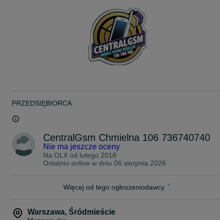
Wraz z telefonem w pudełku znajdziemy:
- Oryginalny przewód z USB‑C na C
- Dokumentacja
Telefon można odebrać w naszym sklepie w centrum Warszawy ul.
Chmielna 106. To część Chmielnej od strony dworca Centralnego
pomiędzy ulicami al. Jana Pawła a Żelazną.
Sklep jest czynny w godzinach:
Poniedziałek - piątek : 10:00 - 18:00
Sobota: 10:00 - 14:00
PRZEDSIĘBIORCA
Kontakt : 736>740>740
Nie prowadzimy sprzedaży wysyłkowej jedynie odbiór osobisty w
naszym sklepie.
CentralGsm Chmielna 106 736740740
Nie ma jeszcze oceny
W celu rezerwacji lub potwierdzenia dostępności prosimy o kontakt
Na OLX od
lutego 2018
telefoniczny.
Ostatnio online w dniu 06 sierpnia 2026
ZAPRASZAMY !
Więcej od tego ogłoszeniodawcy
Warszawa
,
Śródmieście