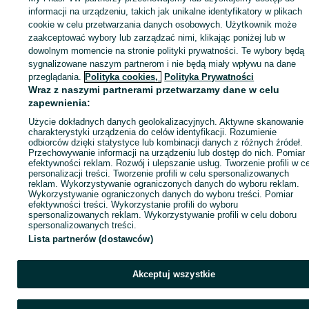
informacji na urządzeniu, takich jak unikalne identyfikatory w plikach
cookie w celu przetwarzania danych osobowych. Użytkownik może
KATEGORIA
zaakceptować wybory lub zarządzać nimi, klikając poniżej lub w
dowolnym momencie na stronie polityki prywatności. Te wybory będą
sygnalizowane naszym partnerom i nie będą miały wpływu na dane
ID:
783255115
Wyświetlenia: 7
przeglądania.
Polityka cookies,
Polityka Prywatności
Wraz z naszymi partnerami przetwarzamy dane w celu
Zadzwoń / SMS
Wyślij wiadomość
zapewnienia:
Użycie dokładnych danych geolokalizacyjnych. Aktywne skanowanie
charakterystyki urządzenia do celów identyfikacji. Rozumienie
odbiorców dzięki statystyce lub kombinacji danych z różnych źródeł.
Przechowywanie informacji na urządzeniu lub dostęp do nich. Pomiar
efektywności reklam. Rozwój i ulepszanie usług. Tworzenie profili w c
personalizacji treści. Tworzenie profili w celu spersonalizowanych
reklam. Wykorzystywanie ograniczonych danych do wyboru reklam.
Wykorzystywanie ograniczonych danych do wyboru treści. Pomiar
efektywności treści. Wykorzystanie profili do wyboru
spersonalizowanych reklam. Wykorzystywanie profili w celu doboru
spersonalizowanych treści.
Lista partnerów (dostawców)
Akceptuj wszystkie