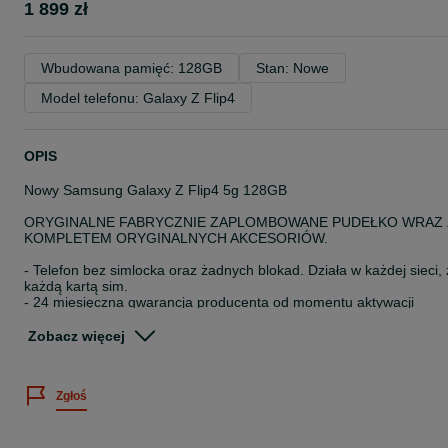
1 899 zł
Wbudowana pamięć: 128GB
Stan: Nowe
Model telefonu: Galaxy Z Flip4
OPIS
Nowy Samsung Galaxy Z Flip4 5g 128GB
ORYGINALNE FABRYCZNIE ZAPLOMBOWANE PUDEŁKO WRAZ 
KOMPLETEM ORYGINALNYCH AKCESORIÓW.
- Telefon bez simlocka oraz żadnych blokad. Działa w każdej sieci, 
każdą kartą sim.
- 24 miesięczna gwarancja producenta od momentu aktywacji
urządzenia realizowana w autoryzowanym serwisie Samsung.
- Menu w języku polskim oraz każdym innym.
Zobacz więcej
- Telefony nie są obciążone sprzedażą ratalną.
Samsung Galaxy Z Flip4 5G 128Gb
Dostępne kolory:
Zgłoś
- Graphite
- Blue