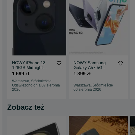
NOWY iPhone 13
NOWY Samsung
128GB Midnight
Galaxy A57 5G
1699ZŁ GWARANCJA
128GB Lilac
1 699 zł
1 399 zł
Sklep CentralGSM
GWARANCJA 1399ZŁ
Warszawa, Śródmieście
Warszawa
Sklep CentralGSM
Odświeżono dnia 07 sierpnia
Warszawa, Śródmieście
2026
06 sierpnia 2026
Zobacz też