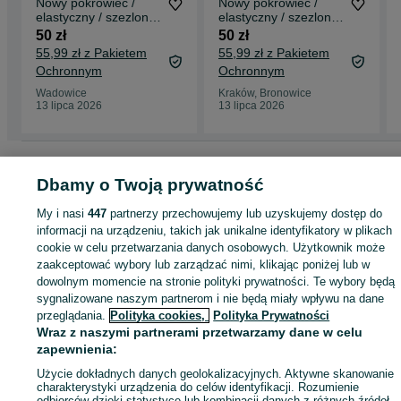
Nowy pokrowiec /
Nowy pokrowiec /
elastyczny / szezlong
elastyczny / szezlong
/ ochronny / 3-
/ ochronny / 1-
50 zł
50 zł
osobowy !7989!
osobowy !7991!
55,99 zł z Pakietem
55,99 zł z Pakietem
Ochronnym
Ochronnym
Wadowice
Kraków, Bronowice
13 lipca 2026
13 lipca 2026
Strona główna
Dom i Ogród
Wyposażenie wnętrz
Pokrowce
Pokrowce -
Małopolskie
Pokrowce - Kraków
Pokrowce - Bronowice
Dbamy o Twoją prywatność
My i nasi
447
partnerzy przechowujemy lub uzyskujemy dostęp do
KATEGORIA
informacji na urządzeniu, takich jak unikalne identyfikatory w plikach
cookie w celu przetwarzania danych osobowych. Użytkownik może
zaakceptować wybory lub zarządzać nimi, klikając poniżej lub w
ID:
931450423
Wyświetlenia: 
dowolnym momencie na stronie polityki prywatności. Te wybory będą
sygnalizowane naszym partnerom i nie będą miały wpływu na dane
przeglądania.
Polityka cookies,
Polityka Prywatności
Kup
Wraz z naszymi partnerami przetwarzamy dane w celu
zapewnienia:
Użycie dokładnych danych geolokalizacyjnych. Aktywne skanowanie
charakterystyki urządzenia do celów identyfikacji. Rozumienie
odbiorców dzięki statystyce lub kombinacji danych z różnych źródeł.