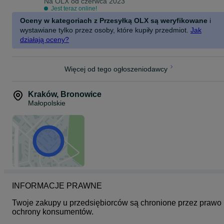
Na OLX od
czerwca 2023
Wszystkie Nasze produkty starannie sprawdzamy oraz opisujemy
Jest teraz online!
jego stan najlepiej jak tylko potrafimy, kupujesz u Nas bez ryzyka,
Oceny w kategoriach z Przesyłką OLX są weryfikowane
i
staramy się dążyć do perfekcji aby Nasz Outlet był jednym z
lepszych w Polsce!
wystawiane tylko przez osoby, które kupiły przedmiot.
Jak
działają oceny?
ODBIÓR OSOBISTY W NASZYM MAGAZYNIE!
Outlet eMeR
Wałowa 28/1,
Więcej od tego ogłoszeniodawcy
34-100 Wadowice
Od poniedziałku do piątku w godzinach 7:00-15:00
Kraków
,
Bronowice
Małopolskie
(Zadzwoń do Nas 30minut przed przyjazdem / podaj kod produktu,
a my przygotujemy dla Ciebie wybrane produkty, możesz u Nas
zapłacić gotówką / kartą / BLIKiem)
SZUKAJ NAS NA FACEBOOKU: Outlet eMeR
ZAPRASZAMY DO ZAKUPÓW!
KOD: 7989 S
INFORMACJE PRAWNE
Twoje zakupy u przedsiębiorców są chronione przez prawo 
ochrony konsumentów.