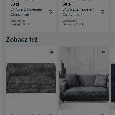
sandały / sandałki /
sandały / sandałki /
50 zł
50 zł
R.27 !3239!
R.21 !3229!
54,75 zł z Pakietem
54,75 zł z Pakietem
Ochronnym
Ochronnym
Wadowice
Wadowice
Dzisiaj o 05:21
Dzisiaj o 05:21
Zobacz też