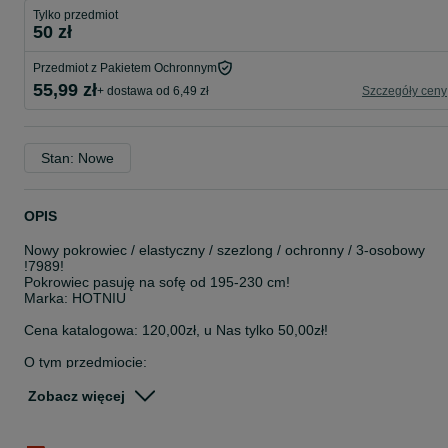
Tylko przedmiot
50 zł
Przedmiot z Pakietem Ochronnym
55,99 zł
+ dostawa od 6,49 zł
Szczegóły ceny
Stan: Nowe
OPIS
Nowy pokrowiec / elastyczny / szezlong / ochronny / 3-osobowy
!7989!
Pokrowiec pasuję na sofę od 195-230 cm!
Marka: HOTNIU
Cena katalogowa: 120,00zł, u Nas tylko 50,00zł!
O tym przedmiocie:
PRZEWODNIK PO ROZMIARACH Nasze pokrowce na sofy stretch
są zaprojektowane z wyjątkową elastycznością. Duży rozmiar jest
Zobacz więcej
odpowiedni dla sof o długości od 195 do 230 cm .
BARDZO ROZCIĄGLIWA TKANINA - Elastyczna osłona na sofę
JOYDREAM jest wykonana z 92% poliestru i 8% spandexu, który n