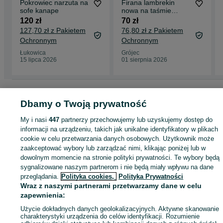
Pokrowiec narzuta na
Firana lambrekin
sofe kanape
nowa na taśmie
marszczącej
120 zł
70 zł
400x90cm
127,70 zł z Pakietem
76,80 zł z Pakietem
Ochronnym
Ochronnym
Łukowica
Grójec
15 lipca 2026
01 sierpnia 2026
Strona główna
Dom i Ogród
Wyposażenie wnętrz
Pokrowce
Pokrowce -
Mazowieckie
Pokrowce - Warszawa
Pokrowce - Białołęka
Dbamy o Twoją prywatność
My i nasi
447
partnerzy przechowujemy lub uzyskujemy dostęp do
KATEGORIA
informacji na urządzeniu, takich jak unikalne identyfikatory w plikach
cookie w celu przetwarzania danych osobowych. Użytkownik może
zaakceptować wybory lub zarządzać nimi, klikając poniżej lub w
ID:
931450119
Wyświetlenia: 
dowolnym momencie na stronie polityki prywatności. Te wybory będą
sygnalizowane naszym partnerom i nie będą miały wpływu na dane
przeglądania.
Polityka cookies,
Polityka Prywatności
Kup
Wraz z naszymi partnerami przetwarzamy dane w celu
zapewnienia:
Użycie dokładnych danych geolokalizacyjnych. Aktywne skanowanie
charakterystyki urządzenia do celów identyfikacji. Rozumienie