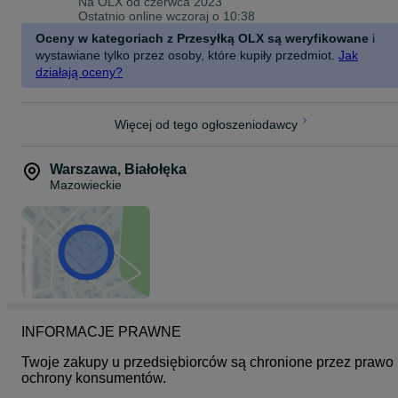
Na OLX od
czerwca 2023
Wszystkie Nasze produkty starannie sprawdzamy oraz opisujemy
Ostatnio online wczoraj o 10:38
jego stan najlepiej jak tylko potrafimy, kupujesz u Nas bez ryzyka,
staramy się dążyć do perfekcji aby Nasz Outlet był jednym z
Oceny w kategoriach z Przesyłką OLX są weryfikowane
i
lepszych w Polsce!
wystawiane tylko przez osoby, które kupiły przedmiot.
Jak
działają oceny?
ODBIÓR OSOBISTY W NASZYM MAGAZYNIE!
Outlet eMeR
Wałowa 28/1,
Więcej od tego ogłoszeniodawcy
34-100 Wadowice
Od poniedziałku do piątku w godzinach 7:00-15:00
Warszawa
,
Białołęka
Mazowieckie
(Zadzwoń do Nas 30minut przed przyjazdem / podaj kod produktu,
a my przygotujemy dla Ciebie wybrane produkty, możesz u Nas
zapłacić gotówką / kartą / BLIKiem)
SZUKAJ NAS NA FACEBOOKU: Outlet eMeR
ZAPRASZAMY DO ZAKUPÓW!
KOD: 7989 S
INFORMACJE PRAWNE
Twoje zakupy u przedsiębiorców są chronione przez prawo 
ochrony konsumentów.