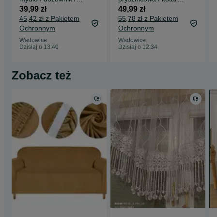
2x500ml / łazienka /
firanka / 182x214cm
39,99 zł
49,99 zł
wiszący/W362!
/turkus !A148!
45,42 zł z Pakietem
55,78 zł z Pakietem
Ochronnym
Ochronnym
Wadowice
Wadowice
Dzisiaj o 13:40
Dzisiaj o 12:34
Zobacz też