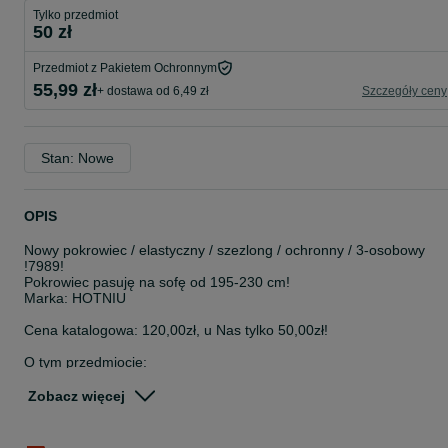
Tylko przedmiot
50 zł
Przedmiot z Pakietem Ochronnym
55,99 zł
+ dostawa od 6,49 zł
Szczegóły ceny
Stan: Nowe
OPIS
Nowy pokrowiec / elastyczny / szezlong / ochronny / 3-osobowy
!7989!
Pokrowiec pasuję na sofę od 195-230 cm!
Marka: HOTNIU
Cena katalogowa: 120,00zł, u Nas tylko 50,00zł!
O tym przedmiocie:
PRZEWODNIK PO ROZMIARACH Nasze pokrowce na sofy stretch
są zaprojektowane z wyjątkową elastycznością. Duży rozmiar jest
Zobacz więcej
odpowiedni dla sof o długości od 195 do 230 cm .
BARDZO ROZCIĄGLIWA TKANINA - Elastyczna osłona na sofę
JOYDREAM jest wykonana z 92% poliestru i 8% spandexu, który n