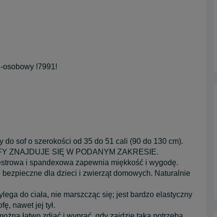
 1-osobowy !7991!
do sof o szerokości od 35 do 51 cali (90 do 130 cm).
FY ZNAJDUJE SIĘ W PODANYM ZAKRESIE.
trowa i spandexowa zapewnia miękkość i wygodę.
bezpieczne dla dzieci i zwierząt domowych. Naturalnie
lega do ciała, nie marszcząc się; jest bardzo elastyczny
ę, nawet jej tył.
ożna łatwo zdjąć i wyprać, gdy zajdzie taka potrzeba.