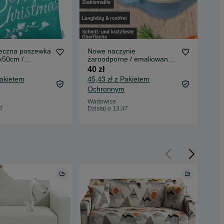
eczna poszewka
Nowe naczynie
Now
0x50cm /
żaroodporne / emaliowane /
ort
1017-T
garnek / foremka Krüger !
NE
40 zł
49,
Pakietem
45,43 zł z Pakietem
55,
Ochronnym
Oc
Wadowice
Wad
47
Dzisiaj o 13:47
Dzis