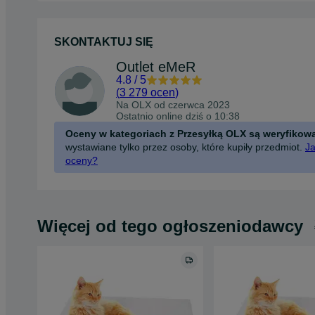
SKONTAKTUJ SIĘ
Outlet eMeR
4.8
/
5
(
3 279 ocen
)
Na OLX od
czerwca 2023
Ostatnio online dziś o 10:38
Oceny w kategoriach z Przesyłką OLX są weryfikow
wystawiane tylko przez osoby, które kupiły przedmiot.
Ja
oceny?
Więcej od tego ogłoszeniodawcy