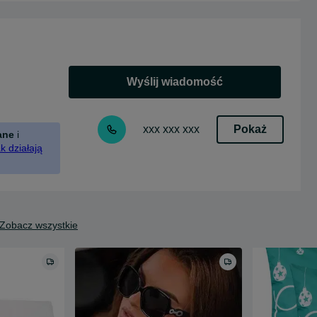
Wyślij wiadomość
Pokaż
xxx xxx xxx
ane
i
k działają
Zobacz wszystkie