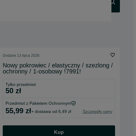
Szukaj
Dodane
13 lipca 2026
Nowy pokrowiec / elastyczny / szezlong /
ochronny / 1-osobowy !7991!
Tylko przedmiot
50 zł
Przedmiot z Pakietem Ochronnym
55,99 zł
+ dostawa od 6,49 zł
Szczegóły ceny
Kup