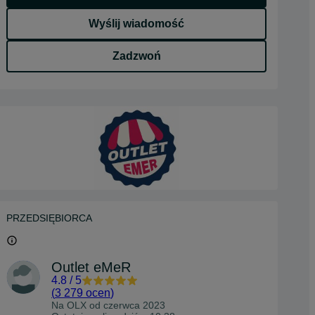
Wyślij wiadomość
Zadzwoń
PRZEDSIĘBIORCA
Outlet eMeR
4.8
/
5
(
3 279 ocen
)
Na OLX od
czerwca 2023