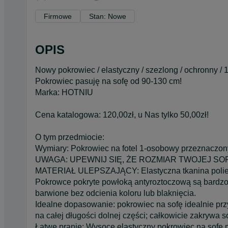
Firmowe
Stan: Nowe
OPIS
Nowy pokrowiec / elastyczny / szezlong / ochronny /
Pokrowiec pasuję na sofę od 90-130 cm!
Marka: HOTNIU
Cena katalogowa: 120,00zł, u Nas tylko 50,00zł!
O tym przedmiocie:
Wymiary: Pokrowiec na fotel 1-osobowy przeznaczony 
UWAGA: UPEWNIJ SIĘ, ŻE ROZMIAR TWOJEJ SO
MATERIAŁ ULEPSZAJĄCY: Elastyczna tkanina polies
Pokrowce pokryte powłoką antyroztoczową są bardzo 
barwione bez odcienia koloru lub blaknięcia.
Idealne dopasowanie: pokrowiec na sofę idealnie przy
na całej długości dolnej części; całkowicie zakrywa sof
Łatwe pranie: Wysoce elastyczny pokrowiec na sofę m