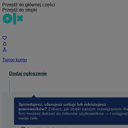
Przejdź do głównej części
Przejdź do stopki
Czat
Twoje konto
Dodaj ogłoszenie
Dla biznesu
opens in a new tab
Sprzedajesz, oferujesz usługi lub rekrutujesz
pracowników?
Zobacz, jak dzięki naszym rozwiązaniom dl
firm możesz dotrzeć do milionów użytkowników — i osiągną
swoje cele.