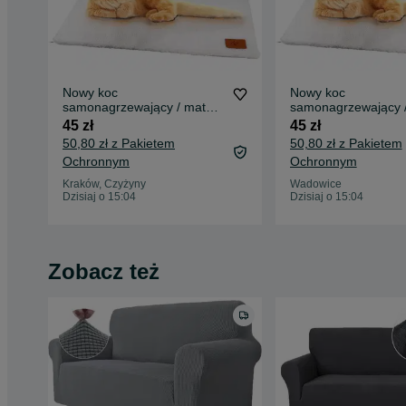
Nowy koc
Nowy koc
samonagrzewający / mata
samonagrzewający 
grzewcza dla kota
grzewcza dla psa
45 zł
45 zł
Pfotenolymp !2122!
Pfotenolymp !2122!
50,80 zł z Pakietem
50,80 zł z Pakietem
Ochronnym
Ochronnym
Kraków, Czyżyny
Wadowice
Dzisiaj o 15:04
Dzisiaj o 15:04
Zobacz też