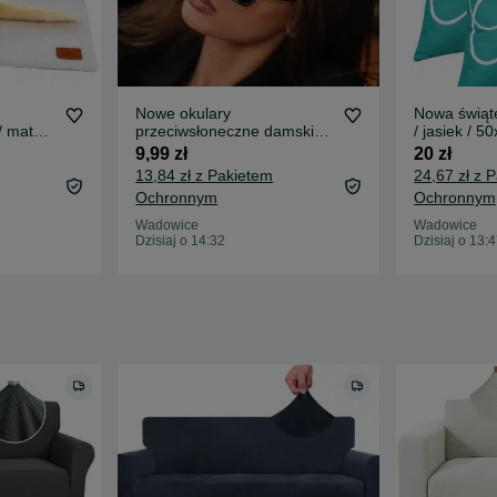
Nowe okulary
Nowa świąt
/ mata
przeciwsłoneczne damskie
/ jasiek / 5
/retro /vintage /UV400 /2925
2SZTUKI / 
9,99 zł
20 zł
13,84 zł z Pakietem
24,67 zł z 
Ochronnym
Ochronnym
Wadowice
Wadowice
Dzisiaj o 14:32
Dzisiaj o 13: