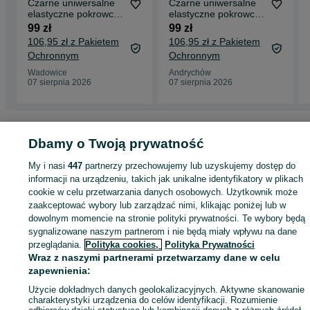
Czarne uniwersalne
Czarne uniwersalne
elastyczne pokrowce
elastyczne pokrowce
na krzesła 4 sztuki
na krzesła 4 sztuki
99 zł
99 zł
komplet
komplet
106,95 zł z Pakietem
106,95 zł z Pakietem
Ochronnym
Ochronnym
Wadowice
Andrychów
07 sierpnia 2026
07 sierpnia 2026
Strona główna
Dom i Ogród
Wyposażenie wnętrz
Pokrowce
Pokrowce -
Małopolskie
Pokrowce - Wadowice
Dbamy o Twoją prywatność
My i nasi
447
partnerzy przechowujemy lub uzyskujemy dostęp do
KATEGORIA
informacji na urządzeniu, takich jak unikalne identyfikatory w plikach
cookie w celu przetwarzania danych osobowych. Użytkownik może
zaakceptować wybory lub zarządzać nimi, klikając poniżej lub w
ID:
931449138
Wyświetlenia: 
dowolnym momencie na stronie polityki prywatności. Te wybory będą
sygnalizowane naszym partnerom i nie będą miały wpływu na dane
przeglądania.
Polityka cookies,
Polityka Prywatności
Kup
Wraz z naszymi partnerami przetwarzamy dane w celu
zapewnienia:
Użycie dokładnych danych geolokalizacyjnych. Aktywne skanowanie
charakterystyki urządzenia do celów identyfikacji. Rozumienie