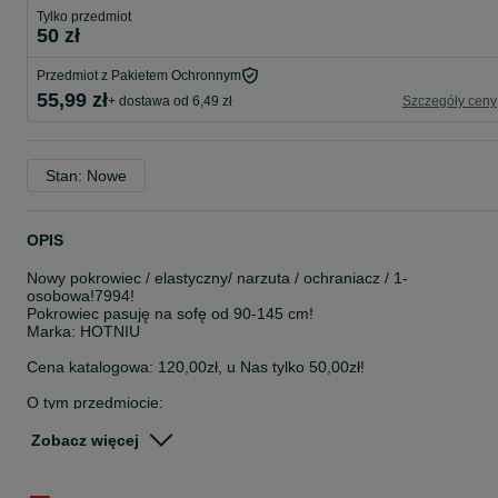
Tylko przedmiot
50 zł
Przedmiot z Pakietem Ochronnym
55,99 zł
+ dostawa od 6,49 zł
Szczegóły ceny
Stan: Nowe
OPIS
Nowy pokrowiec / elastyczny/ narzuta / ochraniacz / 1-
osobowa!7994!
Pokrowiec pasuję na sofę od 90-145 cm!
Marka: HOTNIU
Cena katalogowa: 120,00zł, u Nas tylko 50,00zł!
O tym przedmiocie:
PRZEWODNIK PO ROZMIARACH Nasze pokrowce na sofy stretch
są zaprojektowane z wyjątkową elastycznością. Duży rozmiar jest
Zobacz więcej
odpowiedni dla sof o długości od 90 do 145 cm .
BARDZO ROZCIĄGLIWA TKANINA - Elastyczna osłona na sofę
JOYDREAM jest wykonana z 92% poliestru i 8% spandexu, który n