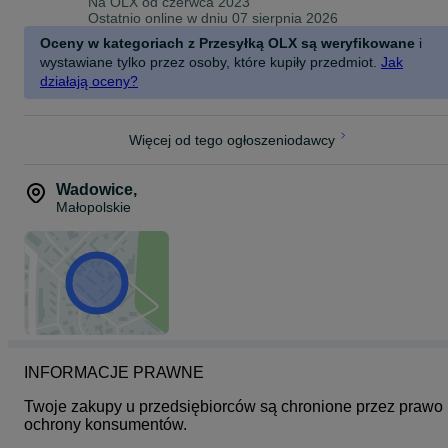
Na OLX od
czerwca 2023
Wszystkie Nasze produkty starannie sprawdzamy oraz opisujemy
Ostatnio online w dniu 07 sierpnia 2026
jego stan najlepiej jak tylko potrafimy, kupujesz u Nas bez ryzyka,
staramy się dążyć do perfekcji aby Nasz Outlet był jednym z
Oceny w kategoriach z Przesyłką OLX są weryfikowane
i
lepszych w Polsce!
wystawiane tylko przez osoby, które kupiły przedmiot.
Jak
działają oceny?
ODBIÓR OSOBISTY W NASZYM MAGAZYNIE!
Outlet eMeR
Wałowa 28/1,
Więcej od tego ogłoszeniodawcy
34-100 Wadowice
Od poniedziałku do piątku w godzinach 7:00-15:00
Wadowice
,
Małopolskie
(Zadzwoń do Nas 30minut przed przyjazdem / podaj kod produktu,
a my przygotujemy dla Ciebie wybrane produkty, możesz u Nas
zapłacić gotówką / kartą / BLIKiem)
SZUKAJ NAS NA FACEBOOKU: Outlet eMeR
ZAPRASZAMY DO ZAKUPÓW!
KOD: 7994 S
INFORMACJE PRAWNE
Twoje zakupy u przedsiębiorców są chronione przez prawo 
ochrony konsumentów.