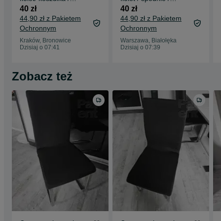
bluzka/ fartuch / góra
fartuch / dół !500-
40 zł
40 zł
!500-2XL!
2XL!
44,90 zł z Pakietem
44,90 zł z Pakietem
Ochronnym
Ochronnym
Kraków, Bronowice
Warszawa, Białołęka
Dzisiaj o 07:41
Dzisiaj o 07:39
Zobacz też