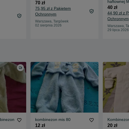
haftownej 
70 zł
40 zł
75,95 zł z Pakietem
44,90 zł z 
Ochronnym
Ochronnym
Warszawa, Targówek
02 sierpnia 2026
Warszawa, T
29 lipca 2026
binezon
kombinezon mis 80
Kombinezon
12 zł
20 zł