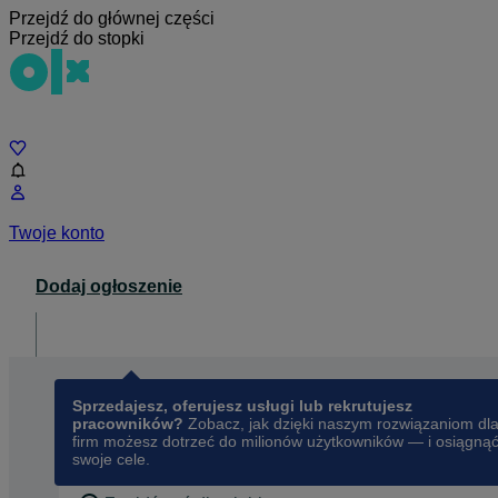
Przejdź do głównej części
Przejdź do stopki
Czat
Twoje konto
Dodaj ogłoszenie
Dla biznesu
opens in a new tab
Sprzedajesz, oferujesz usługi lub rekrutujesz
pracowników?
Zobacz, jak dzięki naszym rozwiązaniom dl
firm możesz dotrzeć do milionów użytkowników — i osiągną
swoje cele.