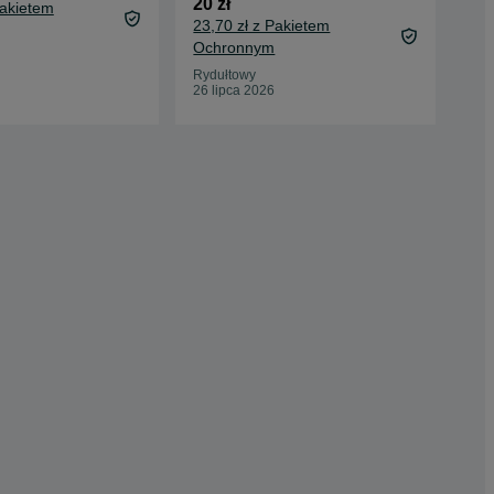
20 zł
8 z
Pakietem
23,70 zł z Pakietem
Ochronnym
Zab
26 
Rydułtowy
26 lipca 2026