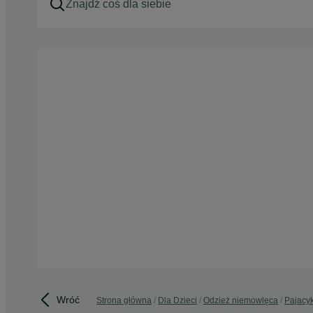
Wróć
Strona główna
Dla Dzieci
Odzież niemowlęca
Pajacyk