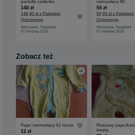
pantofle czółenka
niemowlęcy 80
REACTION
140 zł
55 zł
148,40 zł z Pakietem
59,93 zł z Pakietem
Ochronnym
Ochronnym
Warszawa, Targówek
Warszawa, Targówek
07 sierpnia 2026
07 sierpnia 2026
Zobacz też
Pajac niemowlęcy 62 nicola
Pluszowy pajac/kom
święta
12 zł