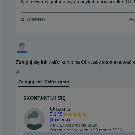
Nie używany, polarkowy pajacyk dla noworodka. Ok. 
ID:
794884467
Wyś
Zaloguj się lub załóż konto na OLX, aby skontaktować 
Zaloguj się / Załóż konto
SKONTAKTUJ SIĘ
Urszula
5.0
/
5
(
1 ocena
)
Na OLX od
grudnia 2018
Ostatnio online w dniu 28 marca 2026