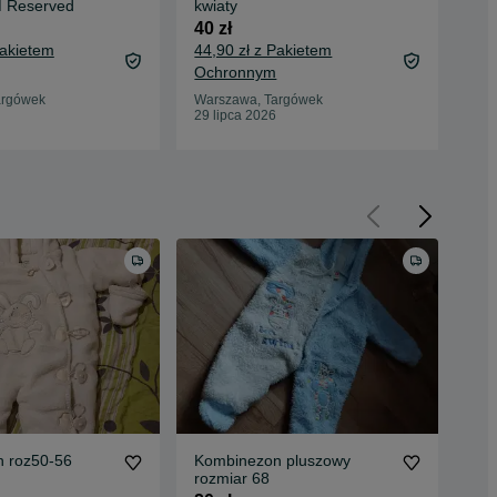
M Reserved
kwiaty
10 
40 zł
13,
Pakietem
44,90 zł z Pakietem
Oc
Ochronnym
War
23 
argówek
Warszawa, Targówek
29 lipca 2026
 roz50-56
Kombinezon pluszowy
5-1
rozmiar 68
kom