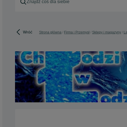
Wróć
Strona główna
Firma i Przemysł
Sklepy i magazyny
La