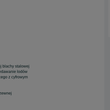
j blachy stalowej
wydawanie lodów
cego z cyfrowym
dzewnej