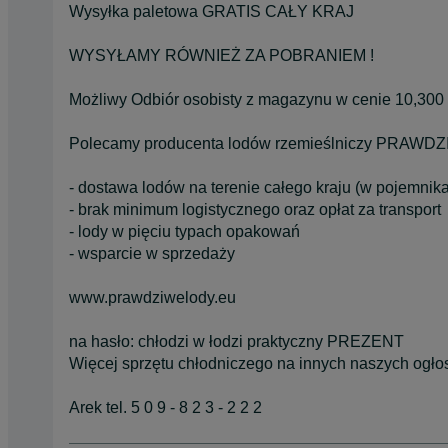
Wysyłka paletowa GRATIS CAŁY KRAJ
WYSYŁAMY RÓWNIEŻ ZA POBRANIEM !
Możliwy Odbiór osobisty z magazynu w cenie 10,300
Polecamy producenta lodów rzemieślniczy PRAW
- dostawa lodów na terenie całego kraju (w pojemnik
- brak minimum logistycznego oraz opłat za transport
- lody w pięciu typach opakowań
- wsparcie w sprzedaży
www.prawdziwelody.eu
na hasło: chłodzi w łodzi praktyczny PREZENT
Więcej sprzętu chłodniczego na innych naszych ogło
Arek tel. 5 0 9 - 8 2 3 - 2 2 2