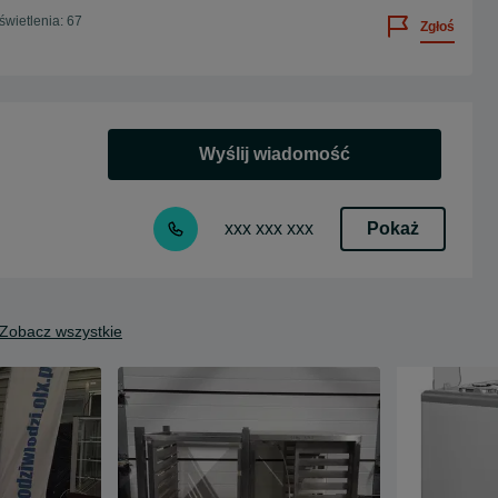
wietlenia: 67
Zgłoś
Wyślij wiadomość
Pokaż
xxx xxx xxx
Zobacz wszystkie