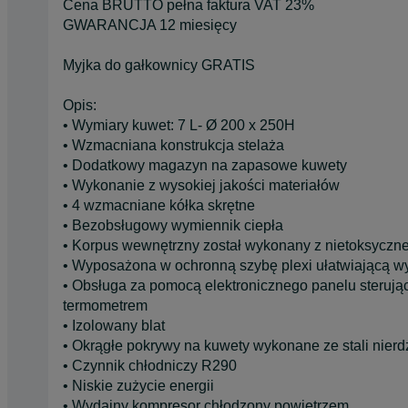
Cena BRUTTO pełna faktura VAT 23%
GWARANCJA 12 miesięcy
Myjka do gałkownicy GRATIS
Opis:
• Wymiary kuwet: 7 L- Ø 200 x 250H
• Wzmacniana konstrukcja stelaża
• Dodatkowy magazyn na zapasowe kuwety
• Wykonanie z wysokiej jakości materiałów
• 4 wzmacniane kółka skrętne
• Bezobsługowy wymiennik ciepła
• Korpus wewnętrzny został wykonany z nietoksyczne
• Wyposażona w ochronną szybę plexi ułatwiającą 
• Obsługa za pomocą elektronicznego panelu sterują
termometrem
• Izolowany blat
• Okrągłe pokrywy na kuwety wykonane ze stali nier
• Czynnik chłodniczy R290
• Niskie zużycie energii
• Wydajny kompresor chłodzony powietrzem