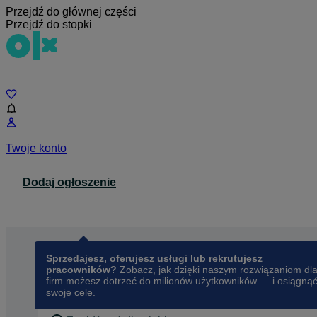
Przejdź do głównej części
Przejdź do stopki
Czat
Twoje konto
Dodaj ogłoszenie
Dla biznesu
opens in a new tab
Sprzedajesz, oferujesz usługi lub rekrutujesz
pracowników?
Zobacz, jak dzięki naszym rozwiązaniom dl
firm możesz dotrzeć do milionów użytkowników — i osiągną
swoje cele.