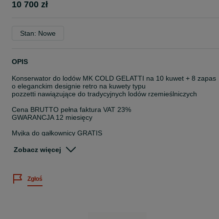
10 700 zł
Stan: Nowe
OPIS
Konserwator do lodów MK COLD GELATTI na 10 kuwet + 8 zapas
o eleganckim designie retro na kuwety typu
pozzetti nawiązujące do tradycyjnych lodów rzemieślniczych
Cena BRUTTO pełna faktura VAT 23%
GWARANCJA 12 miesięcy
Myjka do gałkownicy GRATIS
Opis:
Zobacz więcej
• Wymiary kuwet: 7 L- Ø 200 x 250H
• Wzmacniana konstrukcja stelaża
• Dodatkowy magazyn na zapasowe kuwety
Zgłoś
• Wykonanie z wysokiej jakości materiałów
• 4 wzmacniane kółka skrętne
• Bezobsługowy wymiennik ciepła
• Korpus wewnętrzny został wykonany z nietoksycznej blachy
stalowej