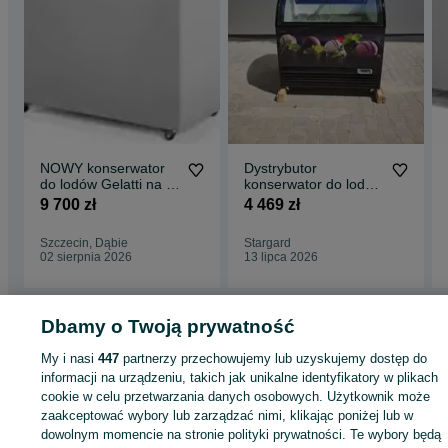
NOWY konserwator
Dystrybutor
do lodów Gelatti na 8
konserwator do lodów
cylindry DOSTAWA
Juka 7 smaków,
9 700 zł
4 469 zł
GRATIS dystrybutor
Nowy! Oklejony!
witryna MK KOMI MK
Szczecin, Dąbie
Stargard
COLD
02 sierpnia 2026
13 lipca 2026
Strona główna
Dbamy o Twoją prywatność
Firma i Przemysł
Sklepy i magazyny
Lady i witryny
chłodnicze
Lady i witryny chłodnicze - Zachodniopomorskie
Lady i witryny
My i nasi
447
partnerzy przechowujemy lub uzyskujemy dostęp do
chłodnicze - Szczecin
Lady i witryny chłodnicze - Dąbie
informacji na urządzeniu, takich jak unikalne identyfikatory w plikach
cookie w celu przetwarzania danych osobowych. Użytkownik może
KATEGORIA
zaakceptować wybory lub zarządzać nimi, klikając poniżej lub w
dowolnym momencie na stronie polityki prywatności. Te wybory będą