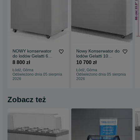
NOWY konserwator
Nowy Konserwator do
do lodów Gelatti 6
lodów Gelatti 10
cylindry DOSTAWA
dystrybutor MK COLD
8 800 zł
10 700 zł
GRATIS dystrybutor
KOMI DOSTAWA
Łódź, Górna
Łódź, Górna
MK COLD MK KOMI
Odświeżono dnia 05 sierpnia
Odświeżono dnia 05 sierpnia
zamrażarka na lody
2026
2026
Zobacz też