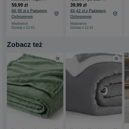
organizer/ wieszak/
haczyk / drążek
59,99 zł
39,99 zł
półeczka/ W20!
/WITEN&NOCK
66,38 zł z Pakietem
45,42 zł z Pakietem
!A370!
Ochronnym
Ochronnym
Wadowice
Wadowice
Dzisiaj o 12:41
Dzisiaj o 12:41
Zobacz też