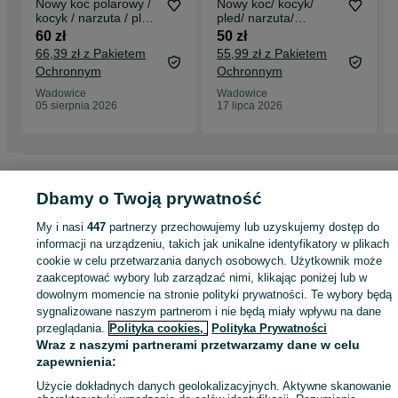
Nowy koc polarowy /
Nowy koc/ kocyk/
kocyk / narzuta / pled
pled/ narzuta/
/ 130x150cm / A2380!
130x150cm/ OMERAI
60 zł
50 zł
!7579!
66,39 zł z Pakietem
55,99 zł z Pakietem
Ochronnym
Ochronnym
Wadowice
Wadowice
05 sierpnia 2026
17 lipca 2026
Strona główna
Dom i Ogród
Wyposażenie wnętrz
Koce
Koce - Małopolski
Koce - Wadowice
Dbamy o Twoją prywatność
My i nasi
447
partnerzy przechowujemy lub uzyskujemy dostęp do
KATEGORIA
informacji na urządzeniu, takich jak unikalne identyfikatory w plikach
cookie w celu przetwarzania danych osobowych. Użytkownik może
zaakceptować wybory lub zarządzać nimi, klikając poniżej lub w
ID:
899098626
Wyświetlenia: 1
dowolnym momencie na stronie polityki prywatności. Te wybory będą
sygnalizowane naszym partnerom i nie będą miały wpływu na dane
przeglądania.
Polityka cookies,
Polityka Prywatności
Kup
Wraz z naszymi partnerami przetwarzamy dane w celu
zapewnienia:
Użycie dokładnych danych geolokalizacyjnych. Aktywne skanowanie