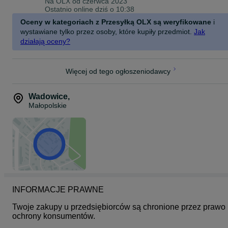
Na OLX od
czerwca 2023
ODBIÓR OSOBISTY W NASZYM MAGAZYNIE!
Ostatnio online dziś o 10:38
Outlet eMeR
Oceny w kategoriach z Przesyłką OLX są weryfikowane
i
Wałowa 28/1,
wystawiane tylko przez osoby, które kupiły przedmiot.
Jak
34-100 Wadowice
działają oceny?
Od poniedziałku do piątku w godzinach 7:00-15:00
(Zadzwoń do Nas 30minut przed przyjazdem / podaj kod produktu,
Więcej od tego ogłoszeniodawcy
a my przygotujemy dla Ciebie wybrane produkty, możesz u Nas
zapłacić gotówką / kartą / BLIKiem)
Wadowice
,
SZUKAJ NAS NA FACEBOOKU: Outlet eMeR
Małopolskie
ZAPRASZAMY DO ZAKUPÓW!
KOD: 5482 J
INFORMACJE PRAWNE
Twoje zakupy u przedsiębiorców są chronione przez prawo 
ochrony konsumentów.