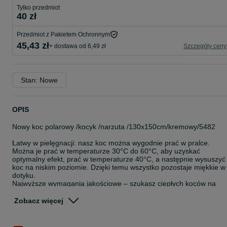
Tylko przedmiot
40 zł
Przedmiot z Pakietem Ochronnym
45,43 zł
+ dostawa od 6,49 zł
Szczegóły ceny
Stan: Nowe
OPIS
Nowy koc polarowy /kocyk /narzuta /130x150cm/kremowy/5482
Łatwy w pielęgnacji: nasz koc można wygodnie prać w pralce.
Można je prać w temperaturze 30°C do 60°C, aby uzyskać
optymalny efekt, prać w temperaturze 40°C, a następnie wysuszyć
koc na niskim poziomie. Dzięki temu wszystko pozostaje miękkie w
dotyku.
Najwyższe wymagania jakościowe – szukasz ciepłych koców na
zimę, ale chcesz wnieść do swojego domu tylko najlepszą jakość?
Nasz koc został sprawdzony pod kątem zawartości substancji
Zobacz więcej
szkodliwych zgodnie ze standardem 100 przez OEKO-TEX (nr
certyfikatu: 20.0.23116).