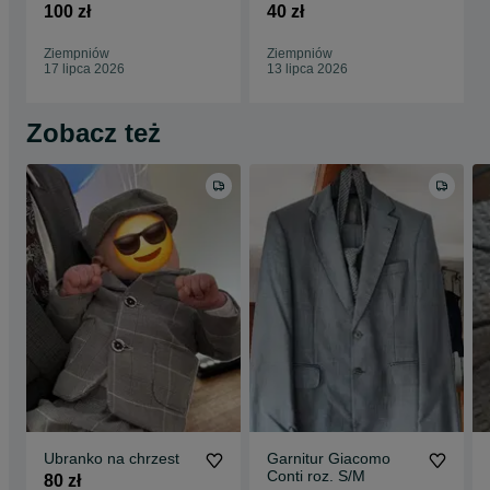
Termondzki Biały
naturalne
100 zł
40 zł
Ziempniów
Ziempniów
17 lipca 2026
13 lipca 2026
Zobacz też
Ubranko na chrzest
Garnitur Giacomo
Conti roz. S/M
80 zł