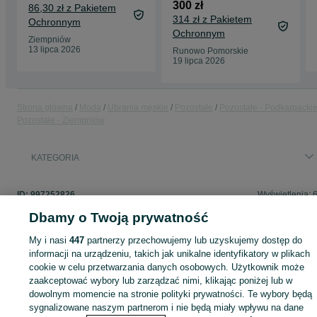
300 zł
86,30 zł z Pakietem
314 zł z Pakietem
Ochronnym
Ochronnym
Ziempniów
13 lipca 2026
Runowo Pomorskie
19 lipca 2026
Strona główna
Moda
Ubrania męskie
Pozostałe
Pozostałe - Podkarpacki
Pozostałe - Ziempniów
KATEGORIA
ID:
997252826
Wyświetlenia: 
Dbamy o Twoją prywatność
My i nasi
447
partnerzy przechowujemy lub uzyskujemy dostęp do
informacji na urządzeniu, takich jak unikalne identyfikatory w plikach
Zaloguj się lub załóż konto na OLX, aby skontaktować się z t
cookie w celu przetwarzania danych osobowych. Użytkownik może
sprzedającym
zaakceptować wybory lub zarządzać nimi, klikając poniżej lub w
dowolnym momencie na stronie polityki prywatności. Te wybory będą
sygnalizowane naszym partnerom i nie będą miały wpływu na dane