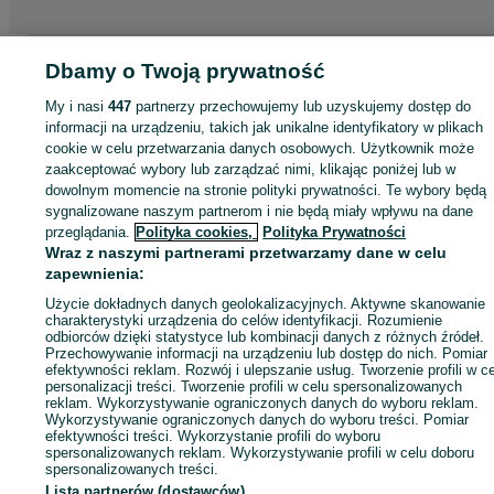
Strona główna
Elektronika
Telefony
Smartfony i telefony komórkowe
Dbamy o Twoją prywatność
iPhone
iPhone - Mazowieckie
iPhone - Warszawa
iPhone - Śródmieście
My i nasi
447
partnerzy przechowujemy lub uzyskujemy dostęp do
informacji na urządzeniu, takich jak unikalne identyfikatory w plikach
KATEGORIA
cookie w celu przetwarzania danych osobowych. Użytkownik może
zaakceptować wybory lub zarządzać nimi, klikając poniżej lub w
dowolnym momencie na stronie polityki prywatności. Te wybory będą
ID:
1077558107
Wyświetlenia: 3
sygnalizowane naszym partnerom i nie będą miały wpływu na dane
przeglądania.
Polityka cookies,
Polityka Prywatności
Wraz z naszymi partnerami przetwarzamy dane w celu
Zadzwoń / SMS
Wyślij wiadomość
zapewnienia:
Użycie dokładnych danych geolokalizacyjnych. Aktywne skanowanie
charakterystyki urządzenia do celów identyfikacji. Rozumienie
odbiorców dzięki statystyce lub kombinacji danych z różnych źródeł.
Przechowywanie informacji na urządzeniu lub dostęp do nich. Pomiar
efektywności reklam. Rozwój i ulepszanie usług. Tworzenie profili w c
personalizacji treści. Tworzenie profili w celu spersonalizowanych
reklam. Wykorzystywanie ograniczonych danych do wyboru reklam.
Wykorzystywanie ograniczonych danych do wyboru treści. Pomiar
efektywności treści. Wykorzystanie profili do wyboru
spersonalizowanych reklam. Wykorzystywanie profili w celu doboru
spersonalizowanych treści.
Lista partnerów (dostawców)