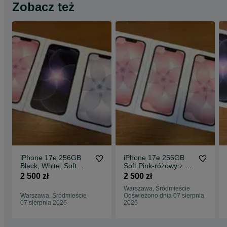
Zobacz też
iPhone 17e 256GB
iPhone 17e 256GB
Black, White, Soft
Soft Pink-różowy z PL
Pink z PL Dystrybucji
Dystrybucji GW
2 500 zł
2 500 zł
GW Warszawa.
Warszawa
Warszawa, Śródmieście
Warszawa, Śródmieście
Odświeżono dnia 07 sierpnia
07 sierpnia 2026
2026