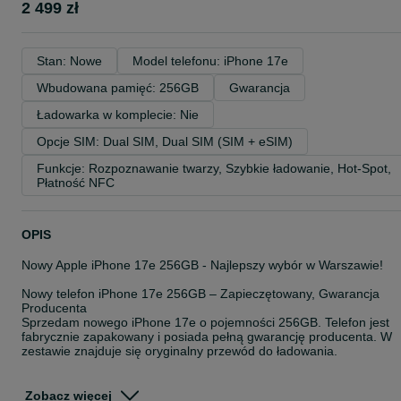
2 499 zł
Stan: Nowe
Model telefonu: iPhone 17e
Wbudowana pamięć: 256GB
Gwarancja
Ładowarka w komplecie: Nie
Opcje SIM: Dual SIM, Dual SIM (SIM + eSIM)
Funkcje: Rozpoznawanie twarzy, Szybkie ładowanie, Hot-Spot, 
Płatność NFC
OPIS
Nowy Apple iPhone 17e 256GB - Najlepszy wybór w Warszawie!
Nowy telefon iPhone 17e 256GB – Zapieczętowany, Gwarancja
Producenta
Sprzedam nowego iPhone 17e o pojemności 256GB. Telefon jest
fabrycznie zapakowany i posiada pełną gwarancję producenta. W
zestawie znajduje się oryginalny przewód do ładowania.
ORYGINALNE FABRYCZNIE ZAPLOMBOWANE PUDEŁKO WRAZ 
KOMPLETEM ORYGINALNYCH AKCESORIÓW.
Zobacz więcej