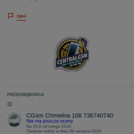
- Telefon bez simlocka oraz żadnych blokad. Działa w każdej sieci, 
każdą kartą sim.
Zgłoś
- Gwarancja producenta od momentu aktywacji urządzenia
realizowana w autoryzowanym
serwisie Apple.
- Menu w języku polskim oraz każdym innym.
- Telefony nie są obciążone sprzedażą ratalną.
Kluczowe cechy:
Model: iPhone 17e
Pojemność: 256GB
Kolor:
- Czarny
- Różowy
Stan: Nowy, zapieczętowany
Gwarancja: Producenta
PRZEDSIĘBIORCA
Dostępność:
Od ręki
Apple iPhone 17e 256GB
CGsm Chmielna 106 736740740
Nie ma jeszcze oceny
Lokalizacja odbioru:
Na OLX od
lutego 2018
Zapraszamy do naszego sklepu
Ostatnio online w dniu 06 sierpnia 2026
Telefon można odebrać w naszym sklepie w centrum Warszawy ul.