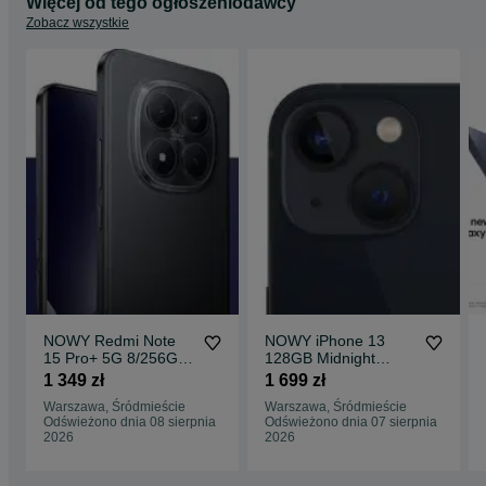
Więcej od tego ogłoszeniodawcy
Zobacz wszystkie
NOWY Redmi Note
NOWY iPhone 13
15 Pro+ 5G 8/256GB
128GB Midnight
Black GWARANCJA
1699ZŁ GWARANCJA
1 349 zł
1 699 zł
Sklep CentralGSM
Sklep CentralGSM
Warszawa, Śródmieście
Warszawa, Śródmieście
Warszawa
Warszawa
Odświeżono dnia 08 sierpnia
Odświeżono dnia 07 sierpnia
2026
2026