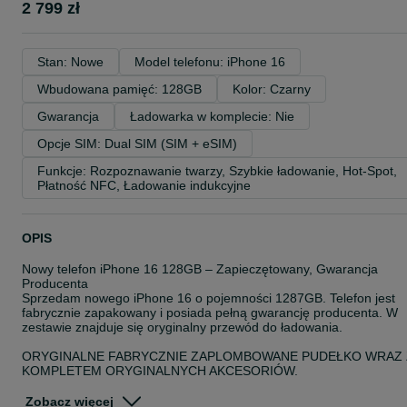
2 799 zł
Stan: Nowe
Model telefonu: iPhone 16
Wbudowana pamięć: 128GB
Kolor: Czarny
Gwarancja
Ładowarka w komplecie: Nie
Opcje SIM: Dual SIM (SIM + eSIM)
Funkcje: Rozpoznawanie twarzy, Szybkie ładowanie, Hot-Spot, 
Płatność NFC, Ładowanie indukcyjne
OPIS
Nowy telefon iPhone 16 128GB – Zapieczętowany, Gwarancja
Producenta
Sprzedam nowego iPhone 16 o pojemności 1287GB. Telefon jest
fabrycznie zapakowany i posiada pełną gwarancję producenta. W
zestawie znajduje się oryginalny przewód do ładowania.
ORYGINALNE FABRYCZNIE ZAPLOMBOWANE PUDEŁKO WRAZ 
KOMPLETEM ORYGINALNYCH AKCESORIÓW.
- Telefon bez simlocka oraz żadnych blokad. Działa w każdej sieci, 
Zobacz więcej