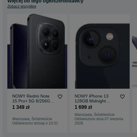
Więcej od tego ogłoszeniodawcy
Zobacz wszystkie
NOWY Redmi Note
NOWY iPhone 13
15 Pro+ 5G 8/256GB
128GB Midnight
Black GWARANCJA
1699ZŁ GWARANCJA
1 349 zł
1 699 zł
Sklep CentralGSM
Sklep CentralGSM
Warszawa, Śródmieście
Warszawa
Warszawa
Warszawa, Śródmieście
Odświeżono dnia 07 sierpnia
Odświeżono dzisiaj o 10:31
2026