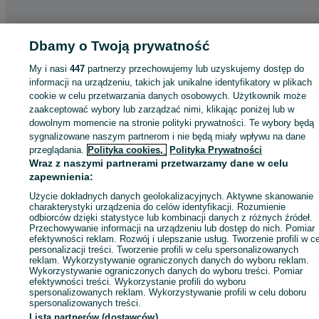
Strona główna
Elektronika
Telefony
Smartfony i telefony komórkowe
Dbamy o Twoją prywatność
iPhone
iPhone - Mazowieckie
iPhone - Warszawa
iPhone - Śródmieście
My i nasi
447
partnerzy przechowujemy lub uzyskujemy dostęp do
informacji na urządzeniu, takich jak unikalne identyfikatory w plikach
KATEGORIA
cookie w celu przetwarzania danych osobowych. Użytkownik może
zaakceptować wybory lub zarządzać nimi, klikając poniżej lub w
dowolnym momencie na stronie polityki prywatności. Te wybory będą
ID:
1014100169
Wyświetlenia: 3
sygnalizowane naszym partnerom i nie będą miały wpływu na dane
przeglądania.
Polityka cookies,
Polityka Prywatności
Wraz z naszymi partnerami przetwarzamy dane w celu
Zadzwoń / SMS
Wyślij wiadomość
zapewnienia:
Użycie dokładnych danych geolokalizacyjnych. Aktywne skanowanie
charakterystyki urządzenia do celów identyfikacji. Rozumienie
odbiorców dzięki statystyce lub kombinacji danych z różnych źródeł.
Przechowywanie informacji na urządzeniu lub dostęp do nich. Pomiar
efektywności reklam. Rozwój i ulepszanie usług. Tworzenie profili w c
personalizacji treści. Tworzenie profili w celu spersonalizowanych
reklam. Wykorzystywanie ograniczonych danych do wyboru reklam.
Wykorzystywanie ograniczonych danych do wyboru treści. Pomiar
efektywności treści. Wykorzystanie profili do wyboru
spersonalizowanych reklam. Wykorzystywanie profili w celu doboru
spersonalizowanych treści.
Lista partnerów (dostawców)