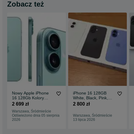
Zobacz też
Nowy Apple iPhone
iPhone 16 128GB
16 128Gb Kolory
White, Black, Pink,
2699ZŁ Black Teal
Teal, Ultramarine PL
2 699 zł
2 800 zł
Sklep CentralGsm
GW Warszawa.
Warszawa, Śródmieście
Warszawa
Odświeżono dnia 05 sierpnia
Warszawa, Śródmieście
2026
13 lipca 2026