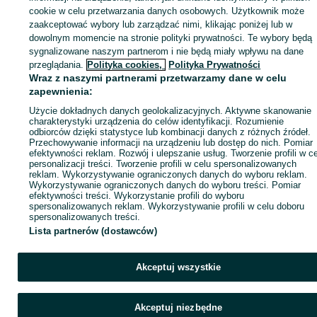
cookie w celu przetwarzania danych osobowych. Użytkownik może
KATEGORIA
zaakceptować wybory lub zarządzać nimi, klikając poniżej lub w
dowolnym momencie na stronie polityki prywatności. Te wybory będą
sygnalizowane naszym partnerom i nie będą miały wpływu na dane
ID:
869684216
Wyświetlenia: 13
przeglądania.
Polityka cookies,
Polityka Prywatności
Wraz z naszymi partnerami przetwarzamy dane w celu
zapewnienia:
Zadzwoń / SMS
Wyślij wiadomość
Użycie dokładnych danych geolokalizacyjnych. Aktywne skanowanie
charakterystyki urządzenia do celów identyfikacji. Rozumienie
odbiorców dzięki statystyce lub kombinacji danych z różnych źródeł.
Przechowywanie informacji na urządzeniu lub dostęp do nich. Pomiar
efektywności reklam. Rozwój i ulepszanie usług. Tworzenie profili w c
personalizacji treści. Tworzenie profili w celu spersonalizowanych
reklam. Wykorzystywanie ograniczonych danych do wyboru reklam.
Wykorzystywanie ograniczonych danych do wyboru treści. Pomiar
efektywności treści. Wykorzystanie profili do wyboru
spersonalizowanych reklam. Wykorzystywanie profili w celu doboru
spersonalizowanych treści.
Lista partnerów (dostawców)
Akceptuj wszystkie
Akceptuj niezbędne