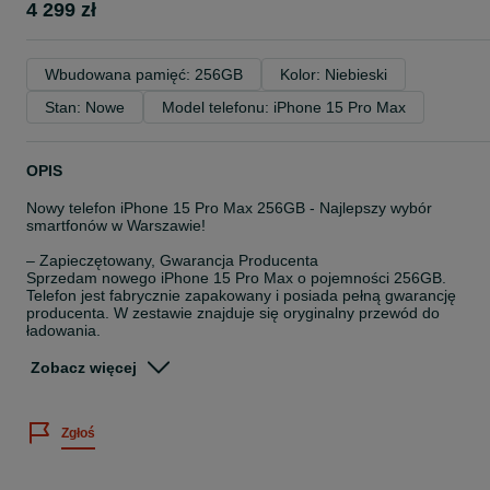
4 299 zł
Wbudowana pamięć: 256GB
Kolor: Niebieski
Stan: Nowe
Model telefonu: iPhone 15 Pro Max
OPIS
Nowy telefon iPhone 15 Pro Max 256GB - Najlepszy wybór
smartfonów w Warszawie!
– Zapieczętowany, Gwarancja Producenta
Sprzedam nowego iPhone 15 Pro Max o pojemności 256GB.
Telefon jest fabrycznie zapakowany i posiada pełną gwarancję
producenta. W zestawie znajduje się oryginalny przewód do
ładowania.
ORYGINALNE FABRYCZNIE ZAPLOMBOWANE PUDEŁKO WRAZ 
Zobacz więcej
KOMPLETEM ORYGINALNYCH AKCESORIÓW.
- Telefon bez simlocka oraz żadnych blokad. Działa w każdej sieci, 
Zgłoś
każdą kartą sim.
- Gwarancja producenta od momentu aktywacji urządzenia
realizowana w autoryzowanym
serwisie Apple.