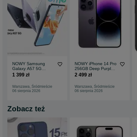
NOWY Samsung
NOWY iPhone 14 Pro
Galaxy A57 5G
256GB Deep Purple
128GB Lilac
2499ZŁ Sklep
1 399 zł
2 499 zł
GWARANCJA 1399ZŁ
CentralGSM
Sklep CentralGSM
Warszawa
Warszawa, Śródmieście
Warszawa, Śródmieście
06 sierpnia 2026
06 sierpnia 2026
Zobacz też