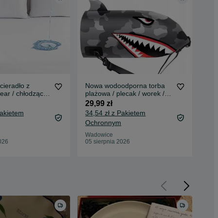
Nowa wodoodporna torba
Now
ar / chłodzące/
plażowa / plecak / worek /
wod
e/ 1371
wór / 10L !4037! new
wor
29,99 zł
30 
Pakietem
34,54 zł z Pakietem
Ochronnym
Wad
05 
Wadowice
026
05 sierpnia 2026