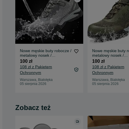
Nowe męskie buty robocze /
Nowe męskie buty r
metalowy nosek /
metalowy nosek /
wodoodporne !R-46! 4045!
wodoodporne !R-41!
100 zł
100 zł
108 zł z Pakietem
108 zł z Pakietem
Ochronnym
Ochronnym
Warszawa, Białołęka
Warszawa, Białołęka
05 sierpnia 2026
05 sierpnia 2026
Zobacz też