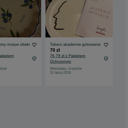
bny motyw oliwki
Takerz akademia gotowania
zes
ba
70 zł
35 
Pakietem
76,79 zł z Pakietem
40,
Ochronnym
Oc
órze
Warszawa, Ursynów
31 lipca 2026
Wro
04 