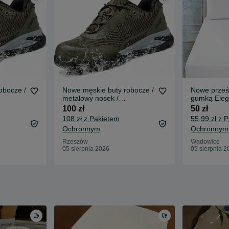
obocze /
Nowe męskie buty robocze /
Nowe prześcieradło z
metalowy nosek /
gumką Elege
 4047!
wodoodporne !R-41! 4047!
wodoodporn
100 zł
50 zł
108 zł z Pakietem
55,99 zł z 
Ochronnym
Ochronnym
Rzeszów
Wadowice
05 sierpnia 2026
05 sierpnia 2