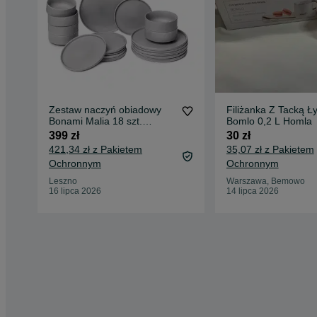
Zestaw naczyń obiadowy
Filiżanka Z Tacką Ł
Bonami Malia 18 szt.
Bomlo 0,2 L Homla
talerze, miski, kamionka
399 zł
30 zł
421,34 zł z Pakietem
35,07 zł z Pakietem
Ochronnym
Ochronnym
Leszno
Warszawa, Bemowo
16 lipca 2026
14 lipca 2026