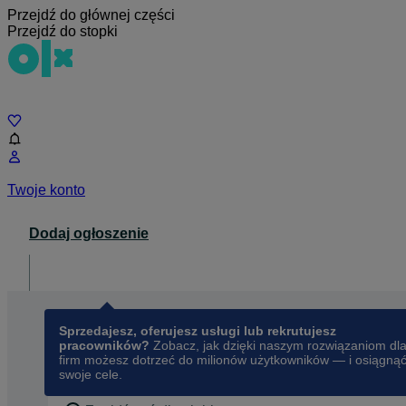
Przejdź do głównej części
Przejdź do stopki
Czat
Twoje konto
Dodaj ogłoszenie
Dla biznesu
opens in a new tab
Sprzedajesz, oferujesz usługi lub rekrutujesz
pracowników?
Zobacz, jak dzięki naszym rozwiązaniom dl
firm możesz dotrzeć do milionów użytkowników — i osiągną
swoje cele.