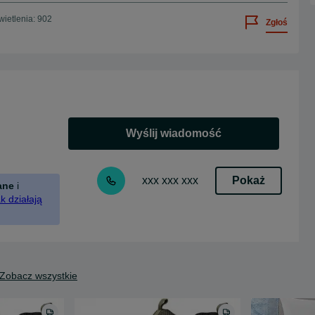
ietlenia: 902
Zgłoś
Wyślij wiadomość
Pokaż
xxx xxx xxx
ane
i
k działają
Zobacz wszystkie