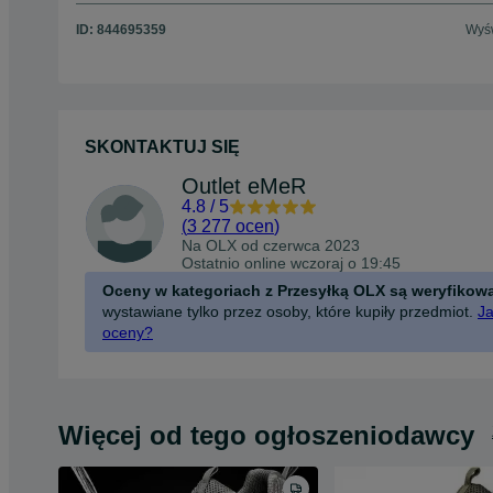
ID:
844695359
Wyśw
SKONTAKTUJ SIĘ
Outlet eMeR
4.8
/
5
(
3 277 ocen
)
Na OLX od
czerwca 2023
Ostatnio online wczoraj o 19:45
Oceny w kategoriach z Przesyłką OLX są weryfikow
wystawiane tylko przez osoby, które kupiły przedmiot.
Ja
oceny?
Więcej od tego ogłoszeniodawcy