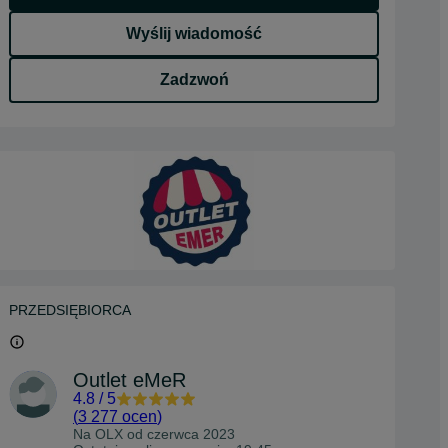
Wyślij wiadomość
Zadzwoń
PRZEDSIĘBIORCA
Outlet eMeR
4.8
/
5
(
3 277 ocen
)
Na OLX od
czerwca 2023