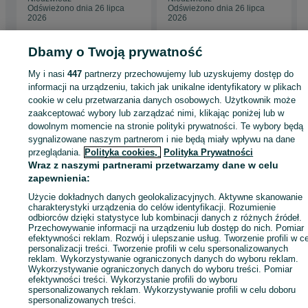
Lomac PL!
Odświeżono dnia 26 lipca
Odświeżono dnia 26 lipca
2026
2026
Dbamy o Twoją prywatność
My i nasi
447
partnerzy przechowujemy lub uzyskujemy dostęp do
Strona główna
Sport i Hobby
Sporty wodne
Łodzie i jachty
Motorowe
informacji na urządzeniu, takich jak unikalne identyfikatory w plikach
Motorowe - Łódzkie
Motorowe - Łódź
Motorowe - Bałuty
cookie w celu przetwarzania danych osobowych. Użytkownik może
zaakceptować wybory lub zarządzać nimi, klikając poniżej lub w
dowolnym momencie na stronie polityki prywatności. Te wybory będą
KATEGORIA
sygnalizowane naszym partnerom i nie będą miały wpływu na dane
przeglądania.
Polityka cookies,
Polityka Prywatności
Wraz z naszymi partnerami przetwarzamy dane w celu
ID:
1040662953
Wyświetlenia: 1
zapewnienia:
Użycie dokładnych danych geolokalizacyjnych. Aktywne skanowanie
Zadzwoń / SMS
Wyślij wiadomość
charakterystyki urządzenia do celów identyfikacji. Rozumienie
odbiorców dzięki statystyce lub kombinacji danych z różnych źródeł.
Przechowywanie informacji na urządzeniu lub dostęp do nich. Pomiar
efektywności reklam. Rozwój i ulepszanie usług. Tworzenie profili w c
personalizacji treści. Tworzenie profili w celu spersonalizowanych
reklam. Wykorzystywanie ograniczonych danych do wyboru reklam.
Wykorzystywanie ograniczonych danych do wyboru treści. Pomiar
efektywności treści. Wykorzystanie profili do wyboru
spersonalizowanych reklam. Wykorzystywanie profili w celu doboru
spersonalizowanych treści.