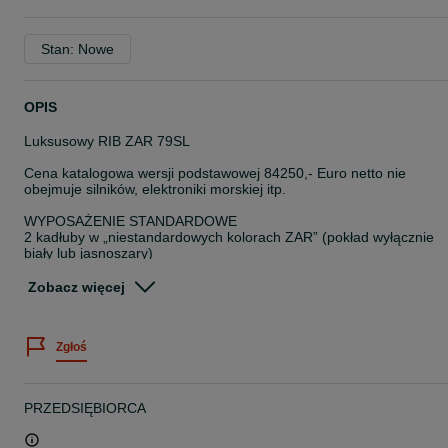
Stan: Nowe
OPIS
Luksusowy RIB ZAR 79SL
Cena katalogowa wersji podstawowej 84250,- Euro netto nie
obejmuje silników, elektroniki morskiej itp.
WYPOSAŻENIE STANDARDOWE
2 kadłuby w „niestandardowych kolorach ZAR” (pokład wyłącznie
biały lub jasnoszary)
Opcja tub w „niestandardowych kolorach ZAR”
Wewnętrzna i zewnętrzna tapicerka (poduszki) w
Zobacz więcej
„niestandardowych kolorach ZAR”
Tylna kanapa w kształcie litery U (wersja SUITE)
Niestandardowa konsola przygotowana pod porta potti lub toaletę
Zgłoś
morską (wersja PLUS)
Szersza konsola z przednim siedziskiem
Przednia szyba
Sportowa kierownica
PRZEDSIĘBIORCA
Poręcz konsoli
Hydrauliczny układ kierowniczy
Schowki